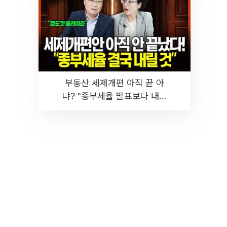
부동산 세제개편 아직 끝 아
냐? "종부세율 발표보다 내릴
것" 장기거주·양도세 전망 I 집
땅지성 I 김인만, 진미윤