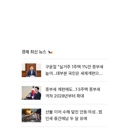
경제 최신 뉴스
구윤철 "실거주 1주택 1%만 종부세
늘어…대부분 국민은 세제개편으로
혜택"
종부세 개편에도…1·3주택 종부세
격차 2028년부터 확대
산불 이어 수해 덮친 안동·의성…법
인세 중간예납 두 달 유예