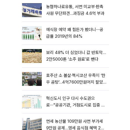
농협하나로유통, 서면 미교부·판촉
사원 무단파견…과징금 4.6억 부과
예식장 예약 왜 힘든가 봤더니⋯공
급률 2019년의 84%
보리 48% 더 심었더니 값 반토막…
2만5000톤 ‘소주 원료’로 뺀다
호주산 소 볼살·멕시코산 우족이 ‘한
우 곰탕’…4억7600만원어치 팔았
다
혁신도시 인구 다시 수도권으
로⋯"공공기관, 거점도시로 집중 이
전해야"
면세 농산물 109만원 사면 부가세
9만원 공제…영세 음식점 혜택 2년