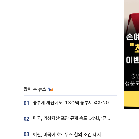
많이 본 뉴스
종부세 개편에도…1·3주택 종부세 격차 2028년부터 확대
01
미국, 가상자산 포괄 규제 속도…상원, ‘클래리티법’ 9월 절차투표 추진
02
03
이란, 미국에 호르무즈 합의 조건 제시…美 “경기 아직 안 끝나” [종합]