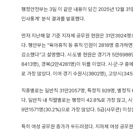
행정안전부는 3일 이 같은 내용이 담긴 2025년 12월 3
인사통계’ 분석 결과를 발표했다.
먼저 지난해 말 기준 지자체 공무원 현원은 31만3924명
다. 행안부는 “육아휴직 등 휴직 인원이 2818명 증가하
감소했다”고 설명했다. 시·도별 현원은 경기가 5만6988
8413명), 경북(2만4281명)이 뒤를 이었다. 시·군·구 
로 가장 많았다. 이어 경기 수원시(3802명), 고양시(345
직종별로는 일반직 31만2057명, 특정직 929명, 별정직
다. 일반직 내 직렬별로는 행정이 42.8%로 가장 많고, 시
9만1571명(30.2%)으로 가장 많았다. 5급(사무관) 이
특히 여성 공무원 증가가 두드러졌다. 지자체 여성 공무원은