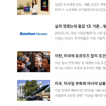
삼성D 8.6세대 양산…애플 OLED 맥북
66%↑ 노트북용 유기발광다이오드(OL
운데 중국 BOE와 TCL CSOT도 생산
일 업계에 따르면 삼성
실적 꺾였는데 몸값 1조 거론…범
[편집자 주] 국내 기업공개(IPO) 시장
시대는 지났다. 투자자들은 이제 기술적
은 거시경제 불확실성 속에 실적과 성과
이란, 미국에 호르무즈 합의 조건 
미군 철수·전쟁 배상 등 재개방 5대 조건
하기도 이란이 미국에 호르무즈 해협 개
라며 조심스러운 반응을 보였다. 8일(
미국, 미사일 부족에 아시아 납
이란 전쟁에 패트리엇 1500발 사용 남
사결정에 상당한 영향” 이란을 때리던 
급에 문제가 없다고 해명했지만, 아시아