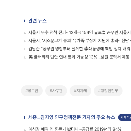
관련 뉴스
서울시 우수 정책 전파⋯12개국 154명 글로벌 공무원 서울
서울시, '서소문고가 붕괴' 유가족·부상자 지원에 총력⋯전담
김남준 "공무원 명찰부터 달게한 李대통령에 책임 정치 배워…
美 클래리티 법안 연내 통과 가능성 13%…상원 문턱서 제동
#공무원
#사무관
#지자체
#행정안전부
세종=김지영 인구정책전문 기자의 주요 뉴스
자세히
예식장 예약 왜 힘든가 봤더니⋯공급률 2019년의 84%