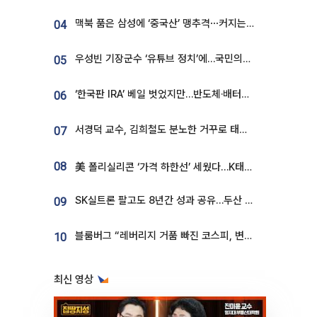
맥북 품은 삼성에 ‘중국산’ 맹추격⋯커지는 노트북 OLED 시장
04
우성빈 기장군수 ‘유튜브 정치’에…국민의힘 군의원들 집단 반발
05
‘한국판 IRA’ 베일 벗었지만…반도체·배터리 업계 “시행령이 관건”
06
서경덕 교수, 김희철도 분노한 거꾸로 태극기⋯"엉터리는 아냐, 아쉬울 뿐"
07
08
美 폴리실리콘 ‘가격 하한선’ 세웠다…K태양광 수혜 기대
SK실트론 팔고도 8년간 성과 공유…두산 인수대금 2.3조가 끝 아냐
09
블룸버그 “레버리지 거품 빠진 코스피, 변동성 최악 국면 지났을 가능성”
10
최신 영상