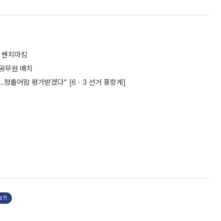
서 벤치마킹
 공무원 배치
청출어람 평가받겠다” [6ㆍ3 선거 풍향계]
보기