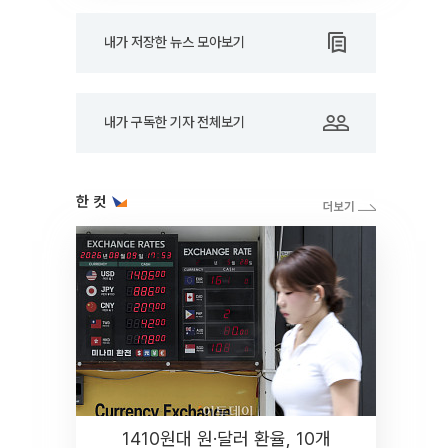
내가 저장한 뉴스 모아보기
내가 구독한 기자 전체보기
한 컷
1410원대 원·달러 환율, 10개