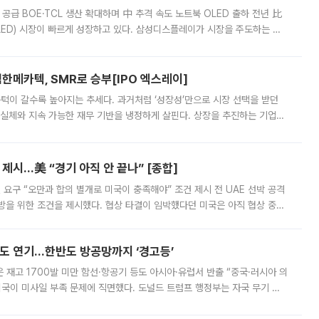
 공급 BOE·TCL 생산 확대하며 中 추격 속도 노트북 OLED 출하 전년 比
ED) 시장이 빠르게 성장하고 있다. 삼성디스플레이가 시장을 주도하는 가
 확대에 나서면서 노트북 OLED 시장을 둘러싼 경쟁이 치열해지고 있다. 9
한메카텍, SMR로 승부[IPO 엑스레이]
 문턱이 갈수록 높아지는 추세다. 과거처럼 ‘성장성’만으로 시장 선택을 받던
 실체와 지속 가능한 재무 기반을 냉정하게 살핀다. 상장을 추진하는 기업들
를 입증해야 하는 시험대에 섰다. 본지는 상장을 앞둔 기업의 기술 경쟁
제시…美 “경기 아직 안 끝나” [종합]
 요구 “오만과 합의 별개로 미국이 충족해야” 조건 제시 전 UAE 선박 공격
방을 위한 조건을 제시했다. 협상 타결이 임박했다던 미국은 아직 협상 중이
현지시간) 모하마드 바게르 졸가드르 이란 최고국가안보회의 사무총장은 타
품도 연기…한반도 방공망까지 ‘경고등’
은 재고 1700발 미만 함선·항공기 등도 아시아·유럽서 반출 “중국·러시아 의
미국이 미사일 부족 문제에 직면했다. 도널드 트럼프 행정부는 자국 무기 공
 국가들로 향하던 납품마저 연기되고 있는 것으로 전해졌다. 전문가가 중국