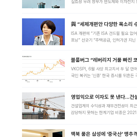
실효성 우려 정부가 반도체와 이차전지 
법(IRA)’으로 불리는 국내생산세액공제
與 “세제개편안 다양한 목소리 
ISA 개편에 “기존 ISA 건드릴 필요 
프닝” 선긋기 “주택공급, 인허가권 지닌
견을 수렴해 당정과 개편안에 대한 조율
블룸버그 “레버리지 거품 빠진 코
VKOSPI, 6월 사상 최고치서 두 달
국인 복귀는 ‘신중’ 한국 증시를 뒤흔
했다. 대규모 반대매매로 레버리지 투자
영업익으로 이자도 못 낸다…건설 
건설업계의 수익성과 재무건전성이 최근
감당하지 못하는 한계기업 비중은 2021
이낸싱(PF) 부담이 집중된 건축 부문의
경영
맥북 품은 삼성에 ‘중국산’ 맹추