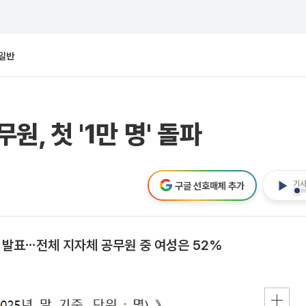
일반
원, 첫 '1만 명' 돌파
기사
구글 선호매체 추가
' 발표⋯전체 지자체 공무원 중 여성은 52%