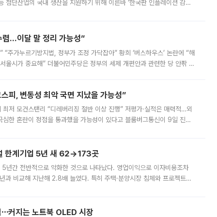
등 첨단산업의 국내 생산을 지원하기 위해 이른바 ‘한국판 인플레이션 감축
를 신설했지만, 업계에서는 세부 지원 대상에 따라 정책 효과가 크게 달라
수렴…이달 말 정리 가능성”
없어” “주가누르기방지법, 정부가 조정 가닥잡아” 황희 ‘버스하우스’ 논란에 “해
 서울시가 중요해” 더불어민주당은 정부의 세제 개편안과 관련한 당 안팎 의
에 나서겠다고 예고했다. 민주당은 8월 말 당정 조율을 거친 개편안이
스피, 변동성 최악 국면 지났을 가능성”
 만에 최저 모건스탠리 “디레버리징 절반 이상 진행” 저평가·실적은 매력적…외
든 극심한 혼란이 정점을 통과했을 가능성이 있다고 블룸버그통신이 9일 진단
가 상당 부분 정리된 데다 금융당국의 규제 강화로 고위험 상품 거래도 급감
한계기업 5년 새 62→173곳
 5년간 전반적으로 악화한 것으로 나타났다. 영업이익으로 이자비용조차
년과 비교해 지난해 2.8배 늘었다. 특히 주택·분양시장 침체와 프로젝트파
 악화가 두드러졌다. 9일 한국건설산업연구원은 ‘2025년 건설업 외감기업
격⋯커지는 노트북 OLED 시장