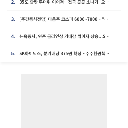
35도 안팎 무더위 이어져…전국 곳곳 소나기 [오늘 날씨]
2.
[주간증시전망] 다음주 코스피 6000~7000⋯“外人 수급은 정책이 변수”
3.
뉴욕증시, 연준 금리인상 기대감 꺾이자 상승...S&P500 사상 최고치 [종합]
4.
SK하이닉스, 분기배당 375원 확정…주주환원책 9월로 앞당겨 발표
5.