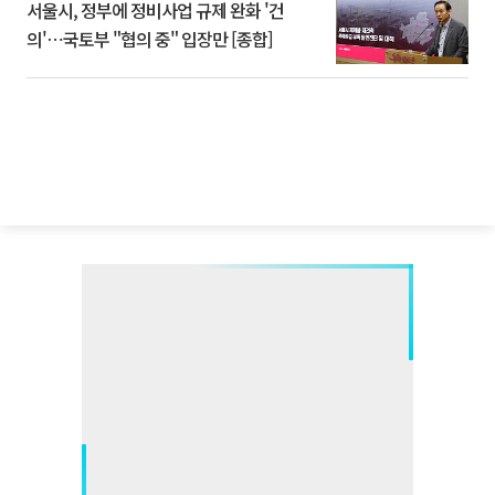
서울시, 정부에 정비사업 규제 완화 '건
의'⋯국토부 "협의 중" 입장만 [종합]