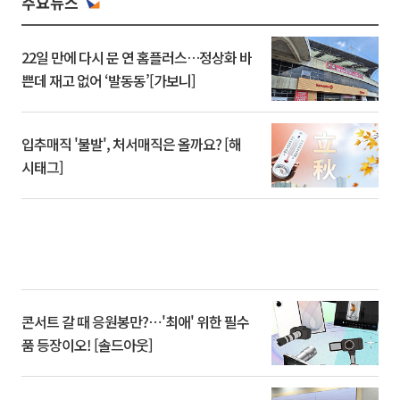
주요뉴스
22일 만에 다시 문 연 홈플러스…정상화 바
쁜데 재고 없어 ‘발동동’[가보니]
입추매직 '불발', 처서매직은 올까요? [해
시태그]
콘서트 갈 때 응원봉만?⋯'최애' 위한 필수
품 등장이오! [솔드아웃]