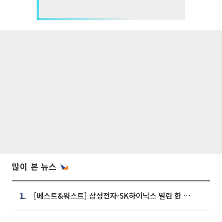
많이 본 뉴스
[베스트&워스트] 삼성전자·SK하이닉스 밀린 한 주…상상인증권은 85% 급등
1.