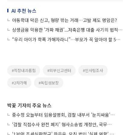
AI 추천 뉴스
아동학대 막은 신고, 형량 깎는 거래…고발 제도 명암은?
상생금융 악용한 '가짜 채권'...저축은행 대출 사기의 법적 쟁점
“우리 아이가 학폭 가해자라니”…부모가 꼭 알아야 할 5가지는?
#직장내괴롭힘
#외부신고센터
#인사팀조사
#2차가해
#독립성보장
박꽃 기자의 주요 뉴스
중수청 오늘부터 임용설명회, 검찰 내부서 '눈치싸움' 기류변화도
‘검찰 직접수사 완전 폐지’ 형사소송법 개정안, 국무회의 통과
‘130억 조세심판청구’ 차은우, 모친 법인 ‘실제 역할’ 다툴 듯