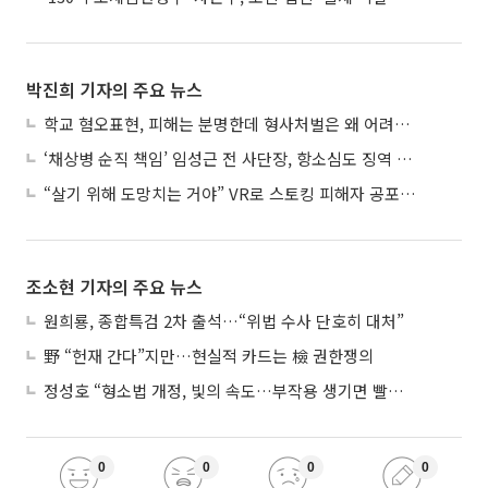
박진희 기자의 주요 뉴스
학교 혐오표현, 피해는 분명한데 형사처벌은 왜 어려울까?
‘채상병 순직 책임’ 임성근 전 사단장, 항소심도 징역 3년
“살기 위해 도망치는 거야” VR로 스토킹 피해자 공포 마주한 수형자들
조소현 기자의 주요 뉴스
원희룡, 종합특검 2차 출석…“위법 수사 단호히 대처”
野 “헌재 간다”지만…현실적 카드는 檢 권한쟁의
정성호 “형소법 개정, 빛의 속도…부작용 생기면 빨리 고쳐야”
0
0
0
0