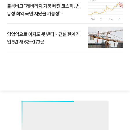
블룸버그 “레버리지 거품 빠진 코스피, 변
동성 최악 국면 지났을 가능성”
영업익으로 이자도 못 낸다…건설 한계기
업 5년 새 62→173곳