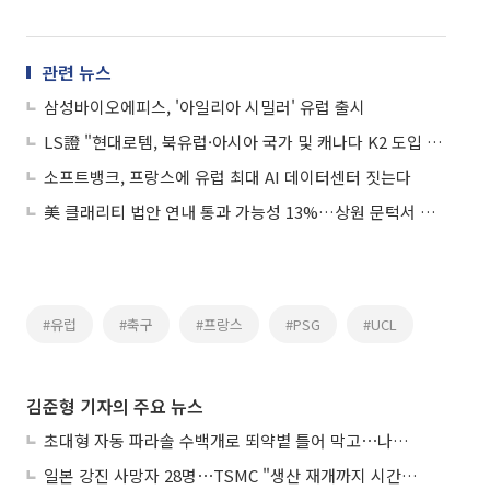
관련 뉴스
삼성바이오에피스, '아일리아 시밀러' 유럽 출시
LS證 "현대로템, 북유럽·아시아 국가 및 캐나다 K2 도입 가능성↑"
소프트뱅크, 프랑스에 유럽 최대 AI 데이터센터 짓는다
美 클래리티 법안 연내 통과 가능성 13%…상원 문턱서 제동
#유럽
#축구
#프랑스
#PSG
#UCL
김준형 기자의 주요 뉴스
초대형 자동 파라솔 수백개로 뙤약볕 틀어 막고⋯나라별 폭염 생존법
일본 강진 사망자 28명⋯TSMC "생산 재개까지 시간 필요해"