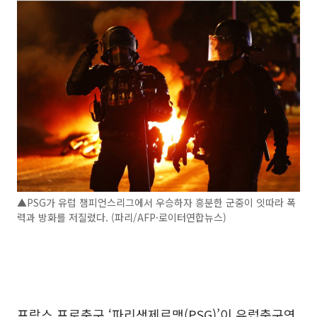
▲PSG가 유럽 챔피언스리그에서 우승하자 흥분한 군중이 잇따라 폭
력과 방화를 저질렀다. (파리/AFP·로이터연합뉴스)
프랑스 프로축구 ‘파리생제르맹(PSG)’이 유럽축구연