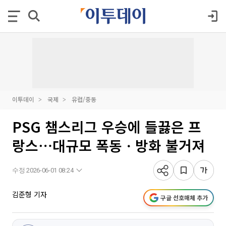
이투데이
국제
유럽/중동
PSG 챔스리그 우승에 들끓은 프
랑스⋯대규모 폭동ㆍ방화 불거져
수정 2026-06-01 08:24
김준형 기자
구글 선호매체 추가