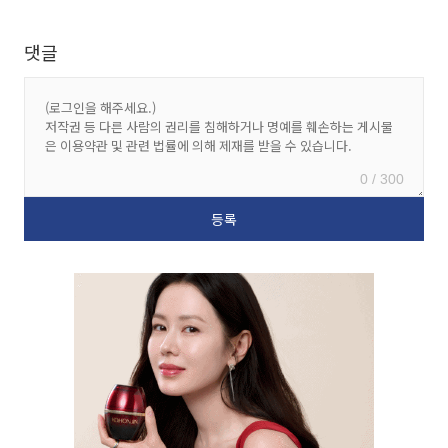
댓글
0 / 300