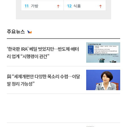
주요뉴스
‘한국판 IRA’ 베일 벗었지만…반도체·배터
리 업계 “시행령이 관건”
與 “세제개편안 다양한 목소리 수렴…이달
말 정리 가능성”