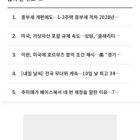
종부세 개편에도…1·3주택 종부세 격차 2028년부터 확대
1.
미국, 가상자산 포괄 규제 속도…상원, ‘클래리티법’ 9월 절차투표 추진
2.
이란, 미국에 호르무즈 합의 조건 제시…美 “경기 아직 안 끝나” [종합]
3.
[내일 날씨] 전국 무더위 계속…10일 낮 최고 34도 육박
4.
추미애가 페이스북서 네 번 재정을 말한 이유…7700억 추경 열쇠는 도의회에
5.