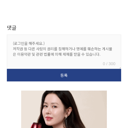
댓글
0 / 300