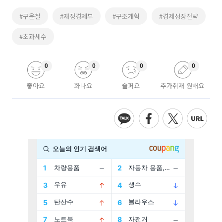
#구윤철
#재정경제부
#구조개혁
#경제성장전략
#초과세수
0
0
0
0
좋아요
화나요
슬퍼요
추가취재 원해요