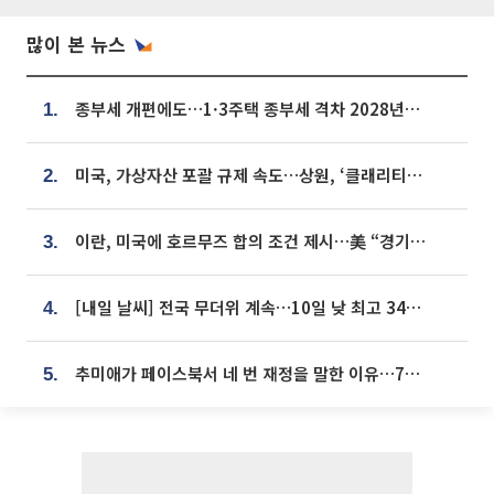
많이 본 뉴스
종부세 개편에도…1·3주택 종부세 격차 2028년부터 확대
1.
미국, 가상자산 포괄 규제 속도…상원, ‘클래리티법’ 9월 절차투표 추진
2.
이란, 미국에 호르무즈 합의 조건 제시…美 “경기 아직 안 끝나” [종합]
3.
[내일 날씨] 전국 무더위 계속…10일 낮 최고 34도 육박
4.
추미애가 페이스북서 네 번 재정을 말한 이유…7700억 추경 열쇠는 도의회에
5.