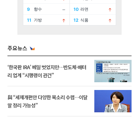
주요뉴스
‘한국판 IRA’ 베일 벗었지만…반도체·배터
리 업계 “시행령이 관건”
與 “세제개편안 다양한 목소리 수렴…이달
말 정리 가능성”