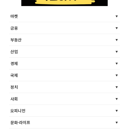
마켓
금융
부동산
산업
경제
국제
정치
사회
오피니언
문화·라이프