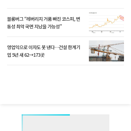
블룸버그 “레버리지 거품 빠진 코스피, 변
동성 최악 국면 지났을 가능성”
영업익으로 이자도 못 낸다…건설 한계기
업 5년 새 62→173곳