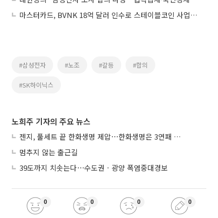
마스터카드, BVNK 18억 달러 인수로 스테이블코인 사업 본격 확장
#삼성전자
#노조
#갈등
#합의
#SK하이닉스
노희주 기자의 주요 뉴스
젠지, 풀세트 끝 한화생명 제압⋯한화생명은 3연패 수렁
멈추지 않는 출근길
39도까지 치솟는다⋯수도권ㆍ광양 폭염중대경보
0
0
0
0