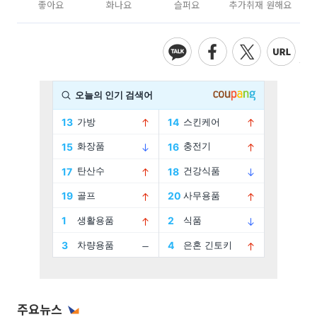
좋아요
화나요
슬퍼요
추가취재 원해요
주요뉴스