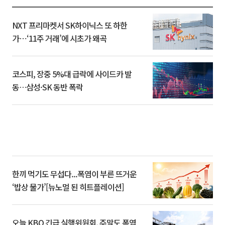
NXT 프리마켓서 SK하이닉스 또 하한
가⋯‘11주 거래’에 시초가 왜곡
코스피, 장중 5%대 급락에 사이드카 발
동…삼성·SK 동반 폭락
한끼 먹기도 무섭다...폭염이 부른 뜨거운
‘밥상 물가’[뉴노멀 된 히트플레이션]
오늘 KBO 긴급 실행위원회, 주말도 폭염