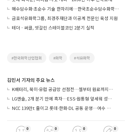
해수담수화·초순수 기술 한자리에…한국초순수담수화학회 워크숍 26일 개최
금호석유화학그룹, 최경주재단과 이공계 전문인 육성 지원
테더ㆍ써클, 엇갈린 스테이블코인 2분기 실적
#한국화학산업협회
#화학
#석유화학
김민서 기자의 주요 뉴스
K배터리, 북미·유럽 공급망 선점전…셀부터 원료까지 현지화
LG엔솔, 2개 분기 만에 흑자…ESS·원통형 앞세워 성장 가속
NCC 139만t 줄이고 롯데·한화·DL 공동 운영…여수 1호 본궤도
0
0
0
0