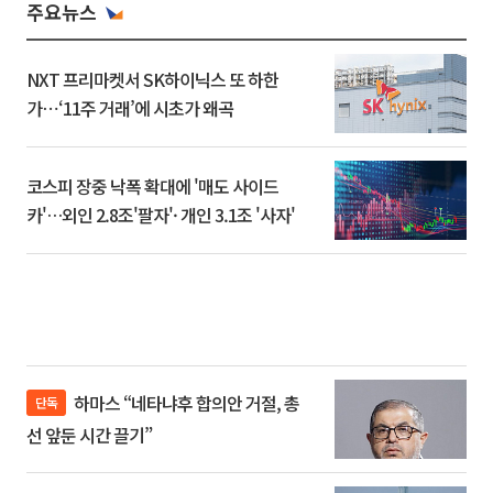
주요뉴스
NXT 프리마켓서 SK하이닉스 또 하한
가⋯‘11주 거래’에 시초가 왜곡
코스피 장중 낙폭 확대에 '매도 사이드
카'…외인 2.8조'팔자'· 개인 3.1조 '사자'
하마스 “네타냐후 합의안 거절, 총
단독
선 앞둔 시간 끌기”