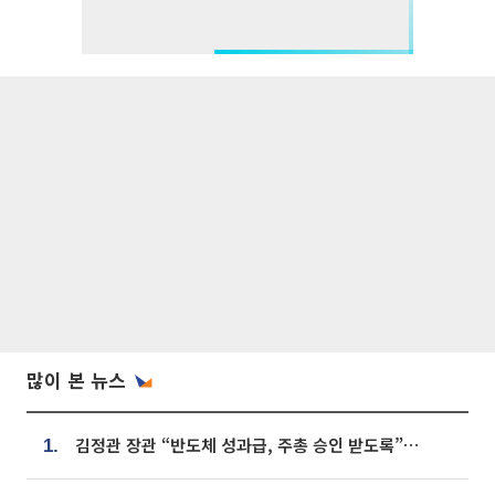
많이 본 뉴스
김정관 장관 “반도체 성과급, 주총 승인 받도록”…상법·자본시장법 개정 시사
1.