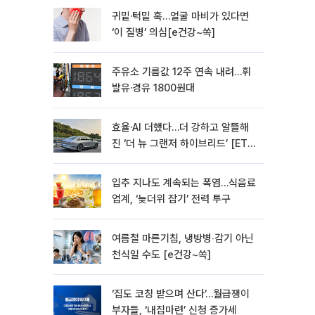
귀밑·턱밑 혹…얼굴 마비가 있다면
‘이 질병’ 의심[e건강~쏙]
주유소 기름값 12주 연속 내려…휘
발유·경유 1800원대
효율·AI 더했다…더 강하고 알뜰해
진 ‘더 뉴 그랜저 하이브리드’ [ET의
모빌리티]
입추 지나도 계속되는 폭염…식음료
업계, ‘늦더위 잡기’ 전력 투구
여름철 마른기침, 냉방병‧감기 아닌
천식일 수도 [e건강~쏙]
‘집도 코칭 받으며 산다’…월급쟁이
부자들, ‘내집마련’ 신청 증가세