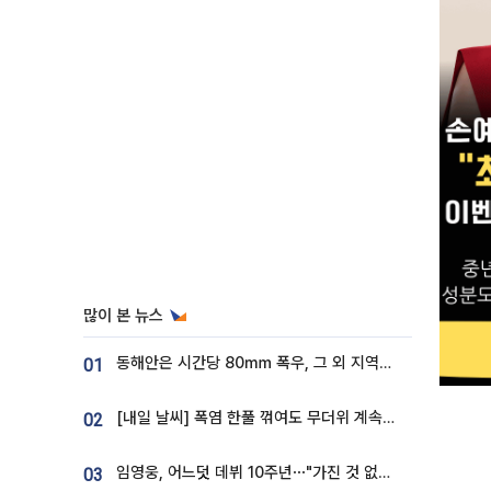
많이 본 뉴스
동해안은 시간당 80㎜ 폭우, 그 외 지역은 폭염…‘극과 극 날씨’
01
[내일 날씨] 폭염 한풀 꺾여도 무더위 계속⋯동해안 이틀 연속 비
02
임영웅, 어느덧 데뷔 10주년⋯"가진 것 없던 시절, 내 앞엔 20명의 팬뿐"
03