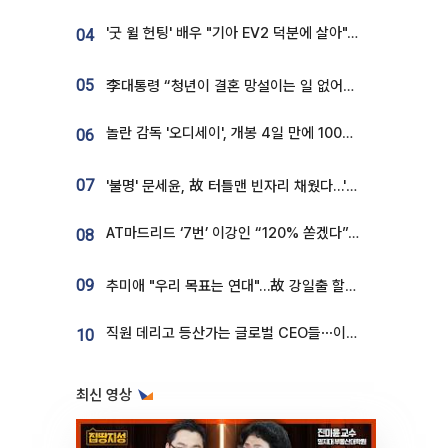
'굿 윌 헌팅' 배우 "기아 EV2 덕분에 살아"…교통사고 후 안전성 극찬
04
05
李대통령 “청년이 결혼 망설이는 일 없어야...제도상 불이익 조사”
놀란 감독 '오디세이', 개봉 4일 만에 100만 돌파⋯'왕사남' 보다 빠르다
06
07
'불명' 문세윤, 故 터틀맨 빈자리 채웠다…'거북이' 눈물의 최종 우승
AT마드리드 ‘7번’ 이강인 “120% 쏟겠다”⋯시메오네 감독 “필요한 선수”
08
09
추미애 "우리 목표는 연대"…故 강일출 할머니 흉상 제막
직원 데리고 등산가는 글로벌 CEO들⋯이유 있었네
10
최신 영상