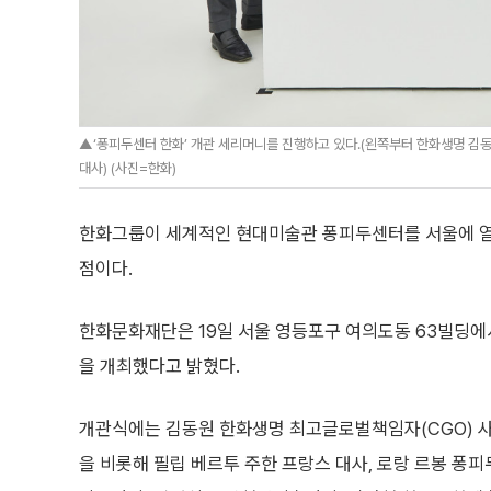
▲‘퐁피두센터 한화’ 개관 세리머니를 진행하고 있다.(왼쪽부터 한화생명 김동
대사) (사진=한화)
한화그룹이 세계적인 현대미술관 퐁피두센터를 서울에 열었
점이다.
한화문화재단은 19일 서울 영등포구 여의도동 63빌딩에서
을 개최했다고 밝혔다.
개관식에는 김동원 한화생명 최고글로벌책임자(CGO) 
을 비롯해 필립 베르투 주한 프랑스 대사, 로랑 르봉 퐁