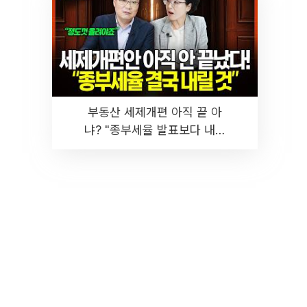
부동산 세제개편 아직 끝 아
냐? "종부세율 발표보다 내릴
것" 장기거주·양도세 전망 I 집
땅지성 I 김인만, 진미윤