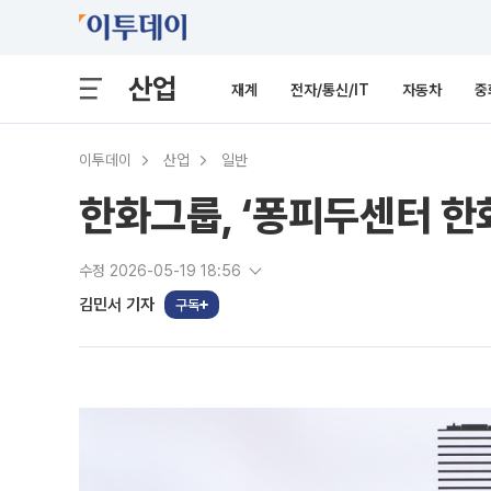
산업
재계
전자/통신/IT
자동차
중
이투데이
산업
일반
한화그룹, ‘퐁피두센터 한
수정 2026-05-19 18:56
김민서 기자
구독