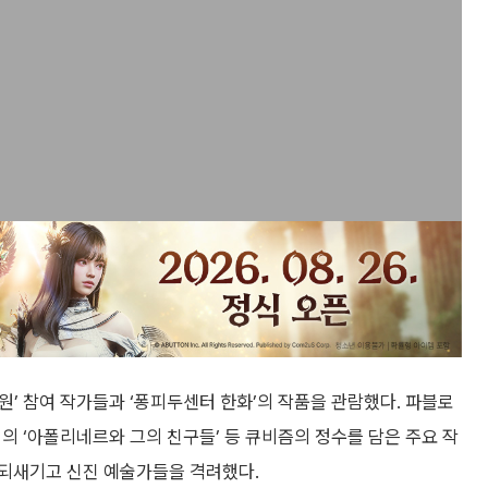
지원’ 참여 작가들과 ‘퐁피두센터 한화’의 작품을 관람했다. 파블로
로랑생의 ‘아폴리네르와 그의 친구들’ 등 큐비즘의 정수를 담은 주요 작
되새기고 신진 예술가들을 격려했다.