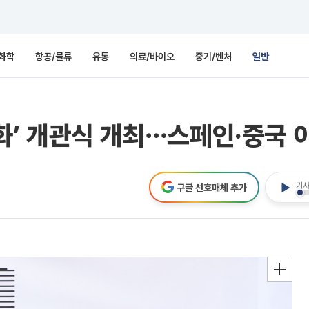
화학
항공/물류
유통
의료/바이오
중기/벤처
일반
화’ 개관식 개최⋯스페인·중국 
기사
구글 선호매체 추가