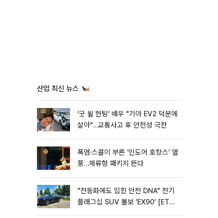
산업 최신 뉴스
'굿 윌 헌팅' 배우 "기아 EV2 덕분에
살아"…교통사고 후 안전성 극찬
폭염·스콜이 부른 ‘인도어 호캉스’ 열
풍…체류형 패키지 뜬다
"전동화에도 입힌 안전 DNA" 전기
플래그십 SUV 볼보 'EX90' [ET의
모빌리티]