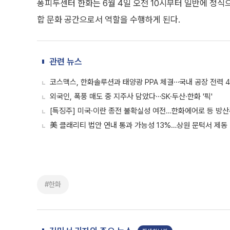
퐁피두센터 한화는 6월 4일 오전 10시부터 일반에 정식
합 문화 공간으로서 역할을 수행하게 된다.
관련 뉴스
코스맥스, 한화솔루션과 태양광 PPA 체결⋯국내 공장 전력 
외국인, 폭풍 매도 중 지주사 담았다⋯SK·두산·한화 '픽'
[특징주] 미국·이란 종전 불확실성 여전…한화에어로 등 방산
美 클래리티 법안 연내 통과 가능성 13%…상원 문턱서 제동
#한화