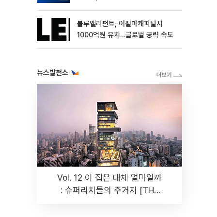
블루엘리펀트, 어펄마캐피탈서
1000억원 유치…글로벌 공략 속도
뉴스발전소
Vol. 12 이 집은 대체 얼마일까
: 슈퍼리치들의 주거지 [THE
RARE]