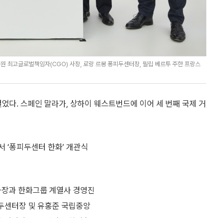
원 최고글로벌책임자(CGO) 사장, 로랑 르봉 퐁피두센터장, 필립 베르투 주한 프랑스
다. 스페인 말라가, 상하이 웨스트번드에 이어 세 번째 국제 거
 ‘퐁피두센터 한화’ 개관식
사장과 한화그룹 계열사 경영진
피두센터장 및 유홍준 국립중앙