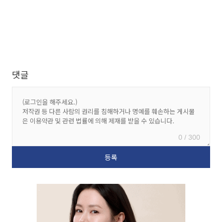
댓글
0 / 300