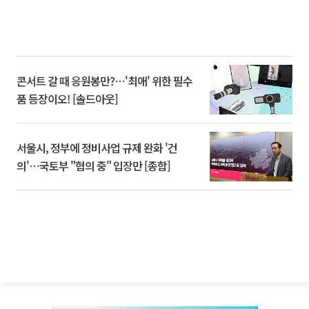
콘서트 갈 때 응원봉만?⋯'최애' 위한 필수
품 등장이오! [솔드아웃]
서울시, 정부에 정비사업 규제 완화 '건
의'⋯국토부 "협의 중" 입장만 [종합]