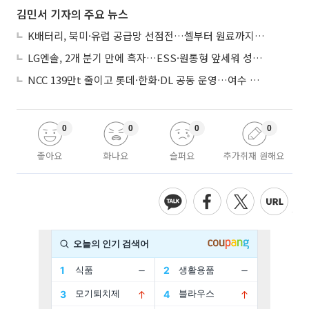
김민서 기자의 주요 뉴스
K배터리, 북미·유럽 공급망 선점전…셀부터 원료까지 현지화
LG엔솔, 2개 분기 만에 흑자…ESS·원통형 앞세워 성장 가속
NCC 139만t 줄이고 롯데·한화·DL 공동 운영…여수 1호 본궤도
0
0
0
0
좋아요
화나요
슬퍼요
추가취재 원해요