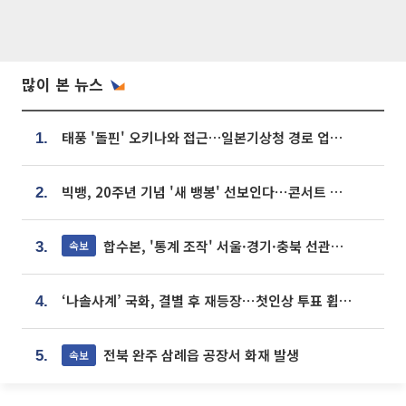
많이 본 뉴스
태풍 '돌핀' 오키나와 접근…일본기상청 경로 업데이트
1.
빅뱅, 20주년 기념 '새 뱅봉' 선보인다⋯콘서트 앞두고 팝업 개최
2.
합수본, '통계 조작' 서울·경기·충북 선관위 등 추가 압수수색
속보
3.
‘나솔사계’ 국화, 결별 후 재등장⋯첫인상 투표 휩쓸고 ‘인기녀’ 등극
4.
전북 완주 삼례읍 공장서 화재 발생
속보
5.