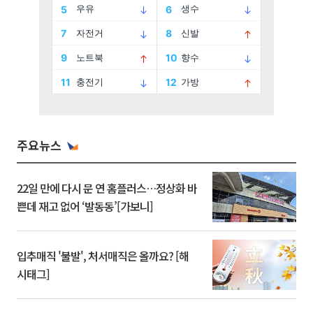
주요뉴스
22일 만에 다시 문 연 홈플러스…정상화 바
쁜데 재고 없어 ‘발동동’[가보니]
입추매직 '불발', 처서매직은 올까요? [해
시태그]