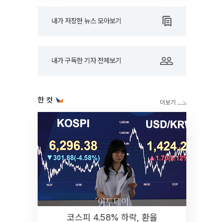
내가 저장한 뉴스 모아보기
내가 구독한 기자 전체보기
한 컷
코스피 4.58% 하락, 환율