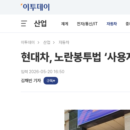
산업
재계
전자/통신/IT
자동차
중
이투데이
산업
자동차
현대차, 노란봉투법 ‘사용자
입력 2026-05-20 16:50
김채빈 기자
구독