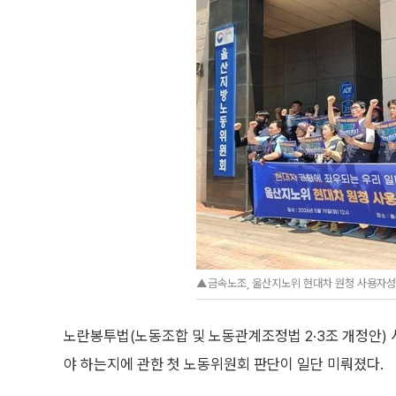
▲금속노조, 울산지노위 현대차 원청 사용자성
노란봉투법(노동조합 및 노동관계조정법 2·3조 개정안)
야 하는지에 관한 첫 노동위원회 판단이 일단 미뤄졌다.