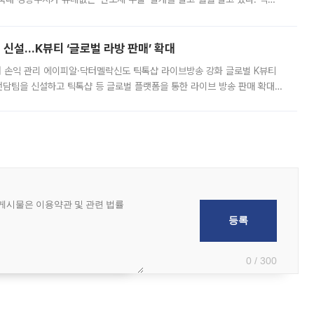
경상수지 뿐 아니라 상반기 경상수지 흑자도 2000억달러에 근접하며 사상 최
신설…K뷰티 ‘글로벌 라방 판매’ 확대
터 손익 관리 에이피알·닥터멜락신도 틱톡샵 라이브방송 강화 글로벌 K뷰티
담팀을 신설하고 틱톡샵 등 글로벌 플랫폼을 통한 라이브 방송 판매 확대에
급하는 데서 한발 더 나아가 방송 기획과 상품 구성, 출연자 섭외, 손익
0 / 300