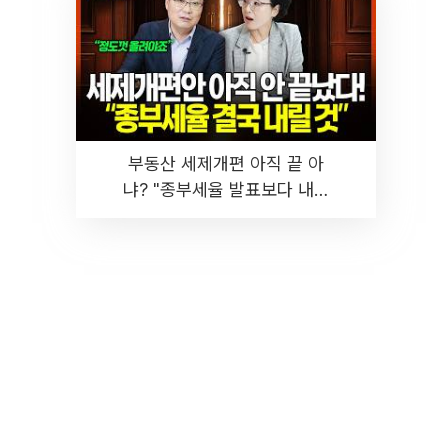
부동산 세제개편 아직 끝 아
냐? "종부세율 발표보다 내릴
것" 장기거주·양도세 전망 I 집
땅지성 I 김인만, 진미윤