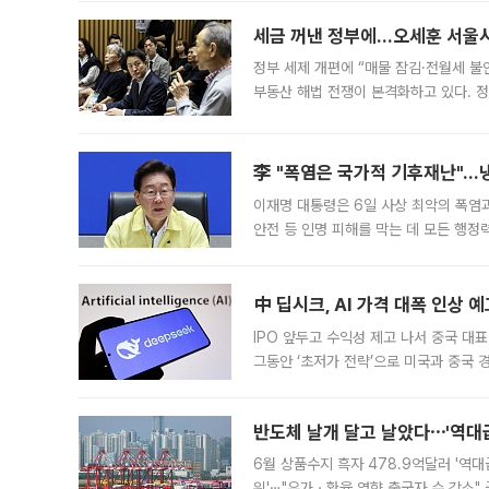
세금 꺼낸 정부에…오세훈 서울시장
정부 세제 개편에 “매물 잠김·전월세 불
부동산 해법 전쟁이 본격화하고 있다. 
드를 꺼내자 서울시는 전·월세 부담만 
李 "폭염은 국가적 기후재난"…냉
이재명 대통령은 6일 사상 최악의 폭염
안전 등 인명 피해를 막는 데 모든 행
인프라 확충 계획을 내년도 예산안에 반
中 딥시크, AI 가격 대폭 인상 
IPO 앞두고 수익성 제고 나서 중국 대표
그동안 ‘초저가 전략’으로 미국과 중국
가된다. 블룸버그통신에 따르면 딥시크는
반도체 날개 달고 날았다⋯'역대급
6월 상품수지 흑자 478.9억달러 '역대
위'⋯"유가ㆍ환율 영향 출국자 수 감소" 