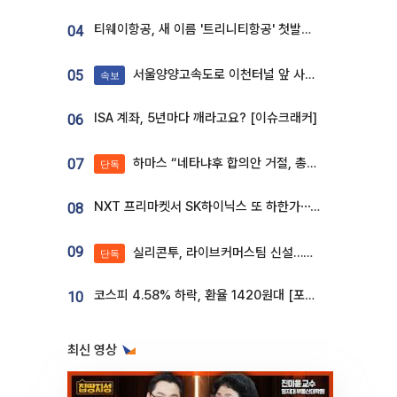
티웨이항공, 새 이름 '트리니티항공' 첫발…SSC 전략 본격화
04
서울양양고속도로 이천터널 앞 사고 발생
05
속보
ISA 계좌, 5년마다 깨라고요? [이슈크래커]
06
하마스 “네타냐후 합의안 거절, 총선 앞두고 시간 끌기”
07
단독
NXT 프리마켓서 SK하이닉스 또 하한가⋯‘11주 거래’에 시초가 왜곡
08
09
실리콘투, 라이브커머스팀 신설…K뷰티 ‘글로벌 판매망’ 확대[K뷰티 라방戰]
단독
코스피 4.58% 하락, 환율 1420원대 [포토]
10
최신 영상