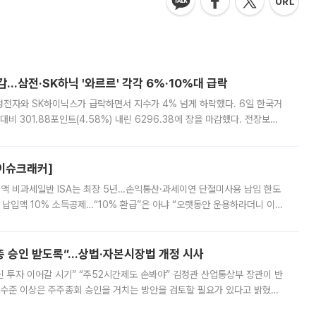
감…삼전·SK하닉 '와르르' 각각 6%·10%대 급락
삼성전자와 SK하이닉스가 급락하면서 지수가 4% 넘게 하락했다. 6일 한국거
비 301.88포인트(4.58%) 내린 6296.38에 장을 마감했다. 전장보다
스피는 장중 한때 6550.94까지 오르기도 했으나 6238.32까지 밀리기도 했
[이슈크래커]
 전액 비과세일반 ISA는 최장 5년…손익통산·과세이연 단절미사용 납입 한도
납입액 10% 소득공제…“10% 환급”은 아냐 “오랫동안 운용하라더니 이제
 ‘만능 절세 통장’으로 불리는 개인종합자산관리계좌(ISA)가 두 갈래로 개
주총 승인 받도록”…상법·자본시장법 개정 시사
닌 투자 이어갈 시기” “주52시간제도 손봐야” 김정관 산업통상부 장관이 반
 수준 이상은 주주총회 승인을 거치는 방안을 검토할 필요가 있다고 밝혔다.
배구조와 주주권 강화 논의가 이어지는 가운데, 핵심 연구인력에 대한