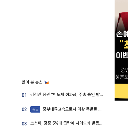
많이 본 뉴스
김정관 장관 “반도체 성과급, 주총 승인 받도록”…상법·자본시장법 개정 시사
01
중부내륙고속도로서 미상 폭발물 발견
02
속보
코스피, 장중 5%대 급락에 사이드카 발동…삼성·SK 동반 폭락
03