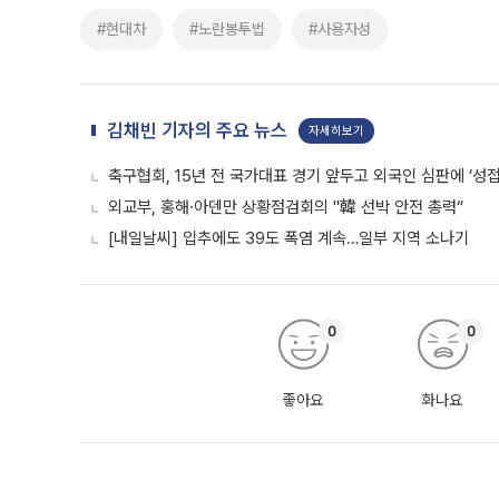
#현대차
#노란봉투법
#사용자성
김채빈 기자의 주요 뉴스
자세히보기
축구협회, 15년 전 국가대표 경기 앞두고 외국인 심판에 ‘성접
외교부, 홍해·아덴만 상황점검회의 "韓 선박 안전 총력“
[내일날씨] 입추에도 39도 폭염 계속…일부 지역 소나기
0
0
좋아요
화나요