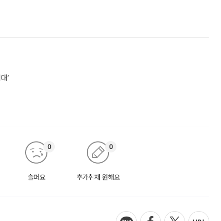
대’
0
0
슬퍼요
추가취재 원해요