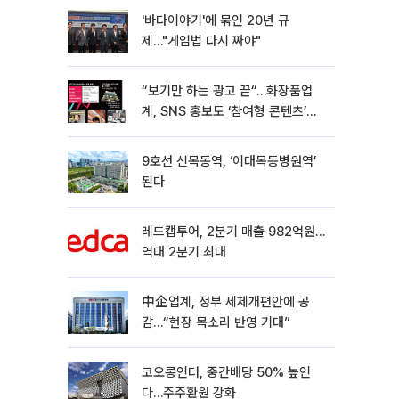
'바다이야기'에 묶인 20년 규
제…"게임법 다시 짜야"
“보기만 하는 광고 끝“…화장품업
계, SNS 홍보도 ‘참여형 콘텐츠’로
변모[K뷰티 라방戰]
9호선 신목동역, ‘이대목동병원역’
된다
레드캡투어, 2분기 매출 982억원…
역대 2분기 최대
中企업계, 정부 세제개편안에 공
감…“현장 목소리 반영 기대”
코오롱인더, 중간배당 50% 높인
다…주주환원 강화