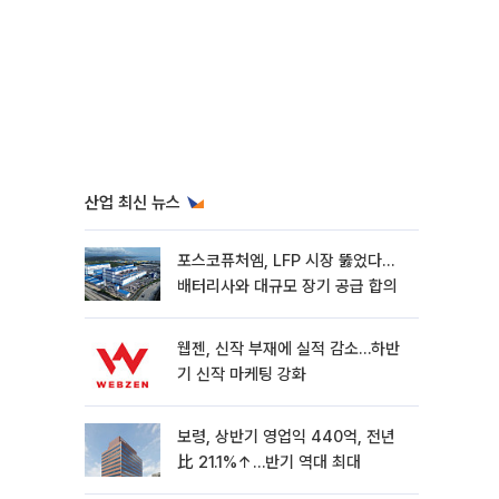
산업 최신 뉴스
포스코퓨처엠, LFP 시장 뚫었다…
배터리사와 대규모 장기 공급 합의
웹젠, 신작 부재에 실적 감소…하반
기 신작 마케팅 강화
보령, 상반기 영업익 440억, 전년
比 21.1%↑…반기 역대 최대