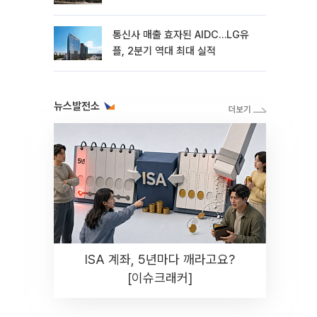
통신사 매출 효자된 AIDC…LG유
플, 2분기 역대 최대 실적
뉴스발전소
ISA 계좌, 5년마다 깨라고요?
[이슈크래커]