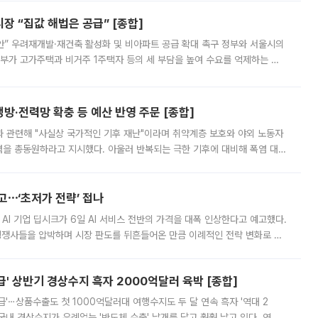
 “집값 해법은 공급” [종합]
안” 우려재개발·재건축 활성화 및 비아파트 공급 확대 촉구 정부와 서울시의
정부가 고가주택과 비거주 1주택자 등의 세 부담을 높여 수요를 억제하는 카
키울 것이라며 세금이 아닌 공급이 근본적인 처방이라고 전면 반박했다.
방·전력망 확충 등 예산 반영 주문 [종합]
과 관련해 "사실상 국가적인 기후 재난"이라며 취약계층 보호와 야외 노동자
정력을 총동원하라고 지시했다. 아울러 반복되는 극한 기후에 대비해 폭염 대응
영하는 방안도 검토하라고 주문했다. 이 대통령은 이날 폭염·가뭄 대
예고⋯‘초저가 전략’ 접나
 AI 기업 딥시크가 6일 AI 서비스 전반의 가격을 대폭 인상한다고 예고했다.
 경쟁사들을 압박하며 시장 판도를 뒤흔들어온 만큼 이례적인 전략 변화로 평
 이날 공지를 통해 구체적인 인상 폭은 공개하지 않았지만 상당한 수
' 상반기 경상수지 흑자 2000억달러 육박 [종합]
급'⋯상품수출도 첫 1000억달러대 여행수지도 두 달 연속 흑자 '역대 2
국내 경상수지가 유례없는 '반도체 수출' 날개를 달고 훨훨 날고 있다. 역대