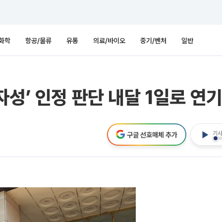
화학
항공/물류
유통
의료/바이오
중기/벤처
일반
성’ 인정 판단 내달 1일로 연
기사
구글 선호매체 추가