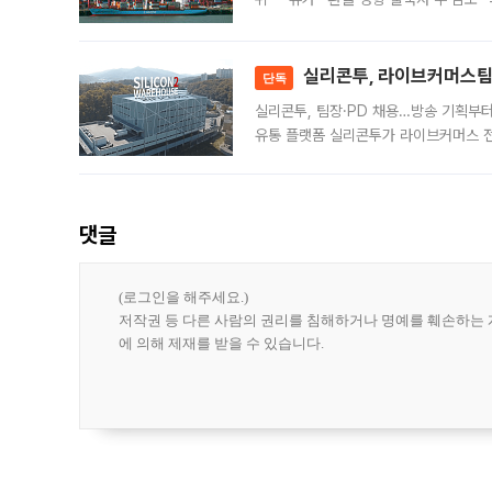
급 수출 호조가 매달 이어지면서 6월 
대 기
실리콘투, 라이브커머스팀 
단독
실리콘투, 팀장·PD 채용…방송 기획부
유통 플랫폼 실리콘투가 라이브커머스 전
나섰다. 국내 화장품을 해외 유통망에 공
댓글