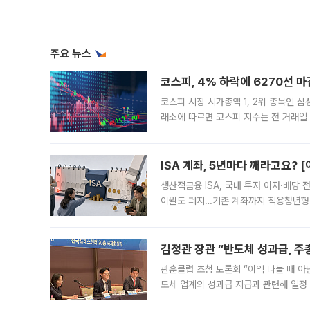
주요 뉴스
코스피, 4% 하락에 6270선 마
코스피 시장 시가총액 1, 2위 종목인 
래소에 따르면 코스피 지수는 전 거래일 대
1.81% 내린 6478.75에 출발한 코
다. 이날 오전
ISA 계좌, 5년마다 깨라고요? 
생산적금융 ISA, 국내 투자 이자·배당
이월도 폐지…기존 계좌까지 적용청년형 
는 5년마다 계좌를 해지하라는 건가요?”
편을
김정관 장관 “반도체 성과급, 
관훈클럽 초청 토론회 “이익 나눌 때 아
도체 업계의 성과급 지급과 관련해 일정
최근 상법·자본시장법 개정으로 기업 지