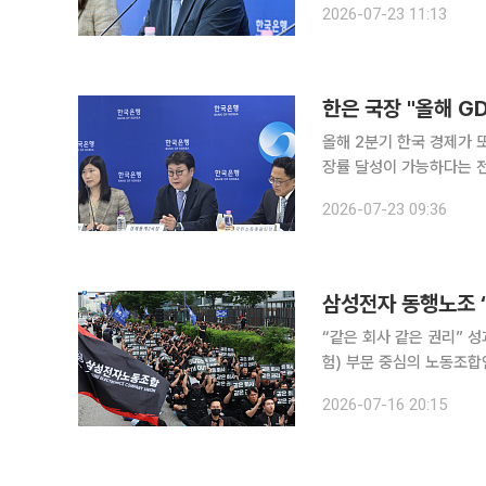
2026-07-23 11:13
기에도 가파른 성장세를 이
한은 국장 "올해 G
올해 2분기 한국 경제가 
장률 달성이 가능하다는 전망이 나왔다. 이동원 한국은행 경제통계
기 실질 국내총생산(속보) 
2026-07-23 09:36
간 3% GDP 성장률이 나
삼성전자 동행노조 “
“같은 회사 같은 권리” 성과급 개선
험) 부문 중심의 노동조합
문과의 성과 보상 격차 해
2026-07-16 20:15
영성과급 지급 방식으로는