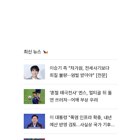
최신 뉴스
이승기 측 "차가원, 전세사기보다
죄질 불량⋯엄벌 받아야" [전문]
'혼혈 태극전사' 옌스, 멀티골 뒤 돌
연 쓰러져⋯어깨 부상 우려
이 대통령 "폭염 인프라 확충, 내년
예산 반영 검토…사실상 국가 기후
재난"