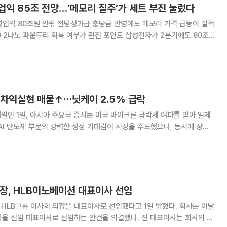
업익 85조 전망…‘메모리 질주’가 세트 부진 눌렀다
영업익 80조원 안팎 전망성과급 충당금 반영에도 메모리 가격 급등이 실적
파운드리 회복 여부가 관전 포인트 삼성전자가 2분기에도 80조
상 최대 실적 흐름을 이어갈 전망이다. 스마트폰·TV·가전 등 완제품 사업
른 원가 부담을 피하지 못했지만, AI
 차익실현 매물↑⋯닛케이 2.5% 급락
래일인 1일, 아시아 주요국 증시는 미국 마이크론 급락세 여파를 받아 일제
 매물과 미국 연방준비제도(Fedㆍ연준)의 금리 인상 가능성이라는 거시경
제적 부담감이 팽팽하게 맞물렸다. 일본 증시는 기술주 중심의
의장, HLB이노베이션 대표이사 선임
B그룹 이사회 의장을 대표이사로 선임했다고 1일 밝혔다. 회사는 이날
장을 신임 대표이사로 선임하는 안건을 의결했다. 진 대표이사는 회사의 경