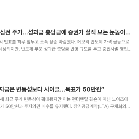
 요구하며 총파업 직전까지 갔다. 정부까지 나서서 조율한 결과, 삼성전자
6억원의 성과급 합의를 이끌어 냈다
실적 앞두고 들썩인 삼전 주가…성과급 충당금에 증권가 실적 보는 눈높이도 ‘제각각’
 발표를 하루 앞두고 소폭 상승 마감했다. 메모리 반도체 가격 급등으로
예상되지만, 반도체 부문 성과급 충당금 반영 규모를 두고 증권사별 영업
원대까지 엇갈리고 있다. 6일 한국거래소에 따르면 이날 증
 대비 2.75% 오른 31만8000원에
 지금은 변동성보다 사이클…목표가 50만원”
해 최근 주가 변동성이 확대됐지만 이는 펀더멘털 훼손이 아닌 노이즈에
 50만원과 투자의견 매수를 유지했다. 장기공급계약(LTA) 구체화와
HBM) 가격 인상, 주주환원 강화가 향후 주가 상승의 촉매가 될 수 있다는
삼성증권 연구원은 6일 “높은 D램 가격이 투자자