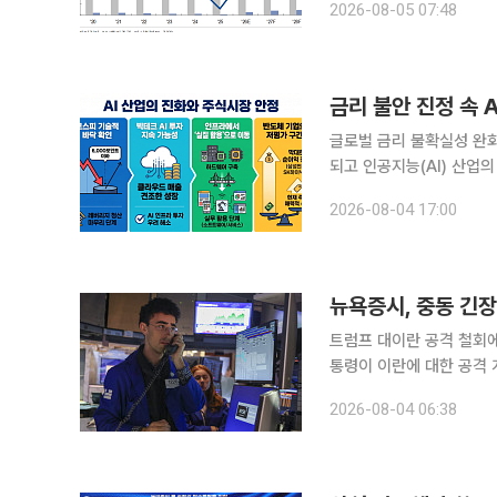
2026-08-05 07:48
투자증권 ‘엠케이전자-다가
글로벌 금리 불확실성 완
되고 인공지능(AI) 산업
다. 4일 한국거래소에 따르면 코스피 지수는 전 거래일 대비 101.50포인트(1.62%) 오른
2026-08-04 17:00
6358.95에 거래를 마쳤
뉴욕증시, 중동 긴장
트럼프 대이란 공격 철회에 시장 환호 뉴욕증시가 3일(현지시간) 상
통령이 이란에 대한 공격 계획을 
우지수는 전 거래일보다 693
2026-08-04 06:38
수는 전장보다 110.78포인