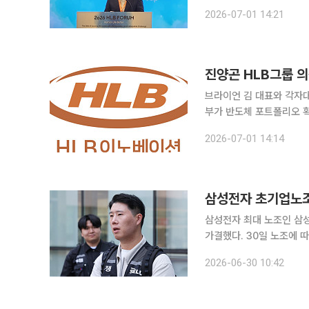
영 전반과 반도체 사업을
2026-07-01 14:21
표 체제
브라이언 김 대표와 각자
부가 반도체 포트폴리오 확대 및 차세대 C
이션의 대표이사로 취임하
2026-07-01 14:14
핵심 현안에 대한 의사결
삼성전자 초기업노조
삼성전자 최대 노조인 삼
가결했다. 30일 노조에 따르면 조합원 전자투표에서 재적 조합원 5만4165명 가운데 3만8336명
이 참여해 투표율 70.8%
2026-06-30 10:42
다. 이번 투표는 지난 