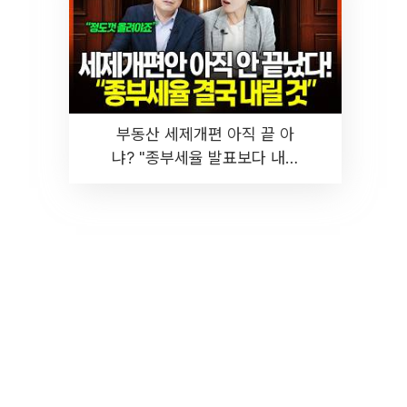
부동산 세제개편 아직 끝 아
냐? "종부세율 발표보다 내릴
것" 장기거주·양도세 전망 I 집
땅지성 I 김인만, 진미윤