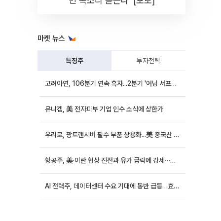
민 목소리 듣는다' [포토]
마켓 뉴스
특징주
투자전략
고려아연, 106분기 연속 흑자...2분기 '어닝 서프라이즈'에 장 초반 12%대 강세
유니켐, 美 전자피부 기업 인수 소식에 상한가
우리로, 광트랜시버 필수 부품 상용화...美 중국산 퇴출 추진에 상승세
항공주, 美·이란 협상 진전과 유가 급락에 강세⋯한진칼 8%↑
AI 전력주, 데이터센터 수요 기대에 동반 급등…효성중공업 10%↑