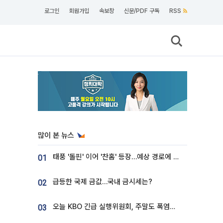
로그인
회원가입
속보창
신문/PDF 구독
RSS
많이 본 뉴스
태풍 '돌핀' 이어 '찬홈' 등장…예상 경로에 한국 '한숨'
01
급등한 국제 금값…국내 금시세는?
02
오늘 KBO 긴급 실행위원회, 주말도 폭염취소 될까
03