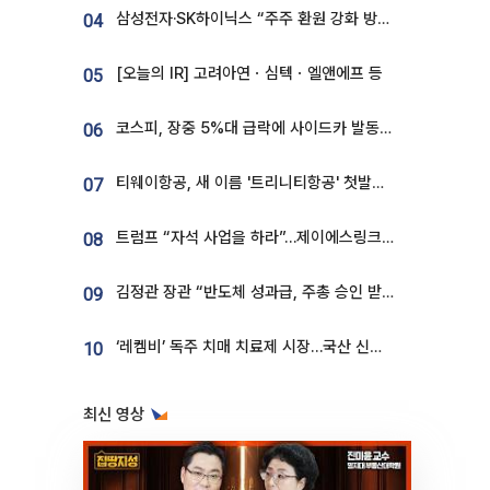
삼성전자·SK하이닉스 “주주 환원 강화 방안 마련”
04
[오늘의 IR] 고려아연ㆍ심텍ㆍ엘앤에프 등
05
코스피, 장중 5%대 급락에 사이드카 발동…삼성·SK 동반 폭락
06
티웨이항공, 새 이름 '트리니티항공' 첫발…SSC 전략 본격화
07
트럼프 “자석 사업을 하라”…제이에스링크, 비중국 영구자석 공급망 구축 속도
08
김정관 장관 “반도체 성과급, 주총 승인 받도록”…상법·자본시장법 개정 시사
09
‘레켐비’ 독주 치매 치료제 시장…국산 신약 등장하나
10
최신 영상