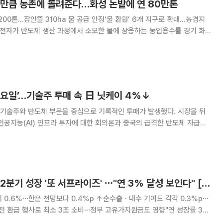
물만큼 농촌에 돌려준다…화성 논밭에 연 80만톤
00톤…장안뜰 310ha 물 공급 안정‘물 환원’ 6개 지구로 확대…농경지
체 공장에서 사용한 물을 논밭으로 직접 보내는 방식은 아니다. 삼성전자
고 한국농어촌공사가 양수시설의 공급능력을
요일’…기술주 투매 속 日 닛케이 4%↓
기술주와 반도체 부문을 중심으로 기록적인 투매가 발생했다. 시장을 뒤
인공지능(AI) 인프라 투자에 대한 회의론과 중국의 급격한 반도체 자급자
단적인 변동성을 보이자
과 대만 등 주변국 증시의 도미노 매
수출·내수 쌍끌이에 2분기 성장 '또 서프라이즈' ⋯"연 3% 달성 보인다" [종합]
치 0.6%⋯한은 전망보다 0.4%p ↑순수출ㆍ내수 기여도 각각 0.3%p⋯
전 환급 행사로 최소 3조 소비⋯정부 고유가지원금도 영향"연 성장률 3%
 경제가 중동발 악재를 딛고 1분기에 이어 2분