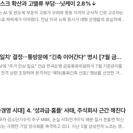
리스크 확산과 고밸류 부담⋯닛케이 2.8%↓
는 AI 및 반도체 부문의 고평가 우려와 중동 지역의 군사적 긴장 고조라는
전날 미국 뉴욕 증시가 대형 은행들의 호실적에
 아시아 시장은 글로벌 반도체 공급망에 대한 높은 노출도 탓에 기술주
중심의 차익 실현 매물을 이겨내지 못했다. 네덜란드 ASML
기준금리 인상 '만장일치' 결정⋯통방문에 "긴축 이어간다" 명시 [7월 금통위]
요" 언급 한국은행 금융통화위원회가 7월 기준금리를
로 전격 상향 조정하며 본격적인 '매파(통화긴축 선호)' 행보를 선언한 가운
방문)을 통해 장기화되는 물가와 가계부채 경고 수위를 높였다. 국내 경
기 회복에 대한 자신감은 5월보다 한층 강해졌다. 한은
경영 시대] 4. ‘성과급·홈플’ 사태, 주식회사 근간 해친다
투자 감소단기수익 추구 MBK, 손실 사회전가이익 배분 질서 흔들면 혁신