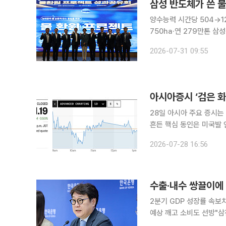
삼성 반도체가 쓴 
양수능력 시간당 504→12
750ha·연 279만톤 삼성전자가 반도체 생산 과정에서 소모한 물에 상응하는 농업용수를 경기 화
성 농촌에 돌려준다. 반도
2026-07-31 09:55
가 시설 개선비를 지원하
아시아증시 ‘검은 화
28일 아시아 주요 증시는 
흔든 핵심 동인은 미국발 
족 추격이 이중 악재로 작용했다. 한국 코스피가 10% 넘게 폭락하는 등 극
2026-07-28 16:56
시간적으로 동기화된 일본
2분기 GDP 성장률 속보
예상 깨고 소비도 선방"삼
가능성엔 "하반기 마이너스 성장만 아니면 가능" 한국