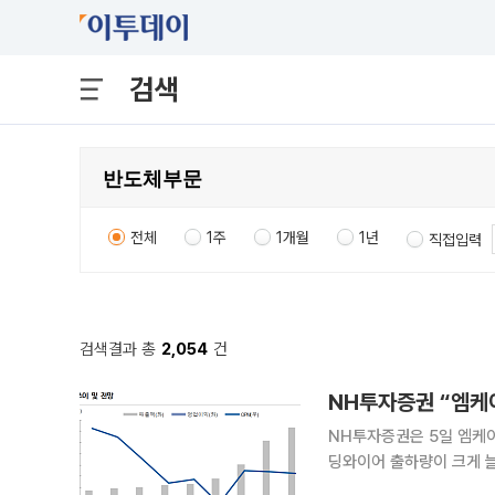
검색
전체
1주
1개월
1년
직접입력
검색결과 총
2,054
건
NH투자증권은 5일 엠케이
딩와이어 출하량이 크게 늘
신사업의 수익성 개선 가능성