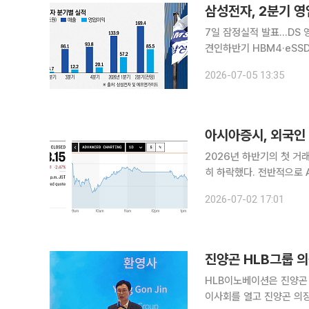
삼성전자, 2분기 영
7일 잠정실적 발표…DS 
견인하반기 HBM4·eSSD·2나노 
원대 영업이익을 거두며 사
2026-07-05 13:35
은 메모리 가격 상승에 따
아시아증시, 외국인
2026년 하반기의 첫 거
히 하락했다. 전반적으로 AI 반도체 부문의 강력한 성장 기대감이 시장을 주도했으나, 동시에 상반
기 급등에 따른 차익 실현
2026-07-02 17:01
진양곤 HLB그룹 
HLB이노베이션은 진양곤 HL
이사회를 열고 진양곤 의