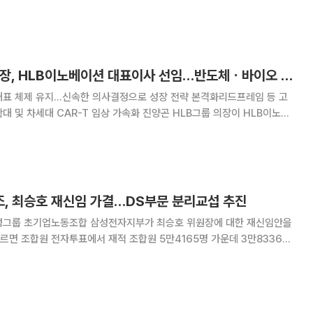
 총괄하고 브라이언 김 대표이사는 기존과 같이 바이오 사업을 맡아 각자대
를 이어간다. 회사는 반도체와 바이오 중심의 성장 전략을
진양곤 HLB그룹 의장, HLB이노베이션 대표이사 선임…반도체ㆍ바이오 직접 총괄
대표 체제 유지…신속한 의사결정으로 성장 전략 본격화리드프레임 등 고
AR-T 임상 가속화 진양곤 HLB그룹 의장이 HLB이노베
며 반도체와 바이오 양대 신사업을 직접 챙긴다. 진 의장의 전면 등판으로
정 속도가 빨라지면서, 고부가 반도체 제품군
, 최승호 재신임 가결…DS부문 분리교섭 추진
성그룹 초기업노동조합 삼성전자지부가 최승호 위원장에 대한 재신임안을
를 기록했으며, 찬성 3만3550명(87.5%)으로 위원장 재신임안이 통과됐
24일부터 이날 오전 10시까지 진행됐으