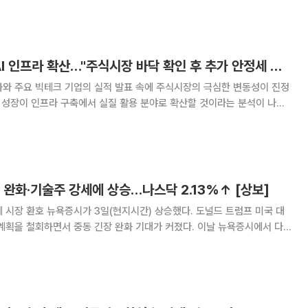
오는 SoCAMM2 시대 숨겨진 수혜주’ 보
금리 불안 진정 속 AI 인프라 확산…"주식시장 바닥 확인 후 추가 안정세 전망"
화와 주요 빅테크 기업의 실적 발표 속에 주식시장의 극심한 변동성이 진정
의 성장이 인프라 구축에서 실질 활용 분야로 확산할 것이라는 분석이 나왔
다. 최근 국내 증시는 AI 반도체 관
 완화·기술주 강세에 상승…나스닥 2.13%↑ [상보]
승했다. 도널드 트럼프 미국 대
철회하면서 중동 긴장 완화 기대가 커졌다. 이날 뉴욕증시에서 다
.38포인트(1.32%) 오른 5만3178.41에 장을 마감했다. S&P500 지
트(1.48%) 오른