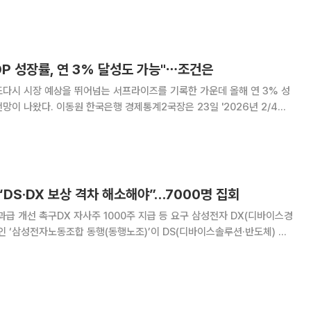
어갔다. 특히 반도체 가격 급등 속
DP 성장률, 연 3% 달성도 가능"⋯조건은
또다시 시장 예상을 뛰어넘는 서프라이즈를 기록한 가운데 올해 연 3% 성
2국장은 23일 '2026년 2/4분
설명회'에서 "3분기와 4분기 성장률(전기 대비)이 평균 -0.1%만 돼도 연
올 수 있는 상황"이라며 "실
DS·DX 보상 격차 해소해야”…7000명 집회
 촉구DX 자사주 1000주 지급 등 요구 삼성전자 DX(디바이스경
인 ‘삼성전자노동조합 동행(동행노조)’이 DS(디바이스솔루션·반도체) 부
소를 요구하며 대규모 집회를 열었다. 노조는 반도체 부문 중심의 특별경
 형평성을 확보하기 어렵다며 보상 체계