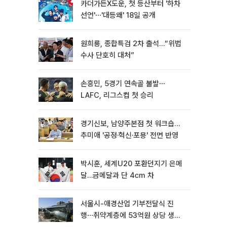
카더가든X도운, 첫 등산부터 '하차
선언'⋯'대등왜' 18일 공개
원희룡, 종합특검 2차 출석…“위법
수사 단호히 대처”
손흥민, 5경기 연속골 불발⋯
LAFC, 리그스컵 첫 승리
경기신보, 남양주본점 첫 워크숍…
추미애 '공정·혁신·포용' 전면 반영
박시훈, 세계U20 포환던지기 은메
달…금메달과 단 4㎝ 차
서울시-애경산업 기부전달식 진
행⋯취약계층에 53억원 상당 생활