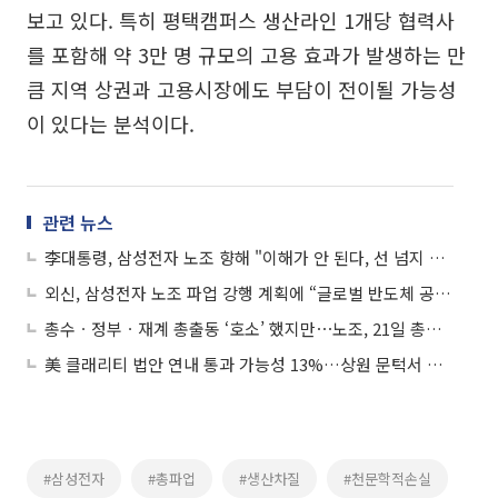
보고 있다. 특히 평택캠퍼스 생산라인 1개당 협력사
를 포함해 약 3만 명 규모의 고용 효과가 발생하는 만
큼 지역 상권과 고용시장에도 부담이 전이될 가능성
이 있다는 분석이다.
관련 뉴스
李대통령, 삼성전자 노조 향해 "이해가 안 된다, 선 넘지 않아야"
외신, 삼성전자 노조 파업 강행 계획에 “글로벌 반도체 공급망 위기”
총수ㆍ정부ㆍ재계 총출동 ‘호소’ 했지만⋯노조, 21일 총파업 강행 선언
美 클래리티 법안 연내 통과 가능성 13%…상원 문턱서 제동
#삼성전자
#총파업
#생산차질
#천문학적손실