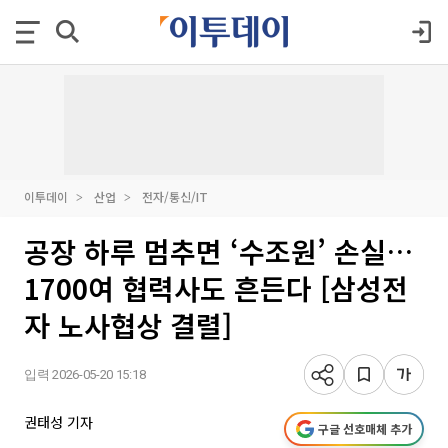
이투데이
산업
전자/통신/IT
공장 하루 멈추면 ‘수조원’ 손실…
1700여 협력사도 흔든다 [삼성전
자 노사협상 결렬]
입력 2026-05-20 15:18
권태성 기자
구글 선호매체 추가