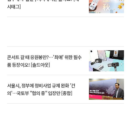
시태그]
콘서트 갈 때 응원봉만?⋯'최애' 위한 필수
품 등장이오! [솔드아웃]
서울시, 정부에 정비사업 규제 완화 '건
의'⋯국토부 "협의 중" 입장만 [종합]