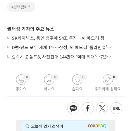
#평택캠퍼스
권태성 기자의 주요 뉴스
SK하이닉스, 용인·청주에 54조 투자…AI 메모리 생산기지 키운다
D램·낸드 모두 세계 1위…삼성, AI 메모리 '풀라인업'으로 승부
갤럭시 Z 폴드8, 사전판매 144만대 '역대 최대'…7년만에 갤노트10 기록 넘어
0
0
0
0
좋아요
화나요
슬퍼요
추가취재 원해요