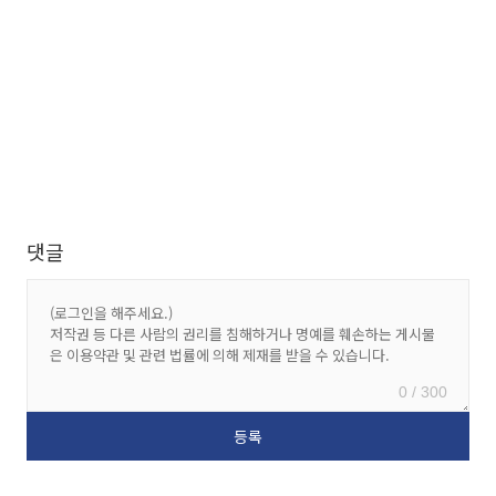
댓글
0 / 300