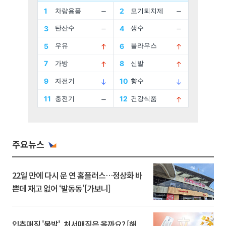
주요뉴스
22일 만에 다시 문 연 홈플러스…정상화 바
쁜데 재고 없어 ‘발동동’[가보니]
입추매직 '불발', 처서매직은 올까요? [해