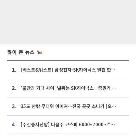
많이 본 뉴스
[베스트&워스트] 삼성전자·SK하이닉스 밀린 한 주…상상인증권은 85% 급등
1.
'불안과 기대 사이' 널뛰는 SK하이닉스…증권가 "HBM4·LTA 기반 펀터멘털 견고"
2.
35도 안팎 무더위 이어져…전국 곳곳 소나기 [오늘 날씨]
3.
[주간증시전망] 다음주 코스피 6000~7000⋯“外人 수급은 정책이 변수”
4.