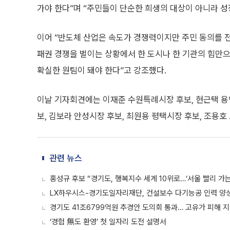
가야 한다”며 “주민들이 단순한 희생의 대상이 아니라 성
이어 “반도체 산업은 속도가 경쟁력이지만 주민 동의를 
패권 경쟁을 벌이는 상황에서 한 도시나 한 기관의 힘만으
확실한 원팀이 돼야 한다”고 강조했다.
이날 기자회견에는 이재준 수원특례시장 후보, 현근택 용
보, 김보라 안성시장 후보, 최원용 평택시장 후보, 조용호
관련 뉴스
홍성규 후보 “경기도, 행복지수 세계 10위로…‘서울 빨리 가
LX하우시스-경기도일자리재단, 건설보수 다기능공 인력 양성 
경기도 41조6799억원 추경안 도의회 통과… 고유가 피해 지
‘경험 無도 환영’ 첫 일자리 도전 설명서