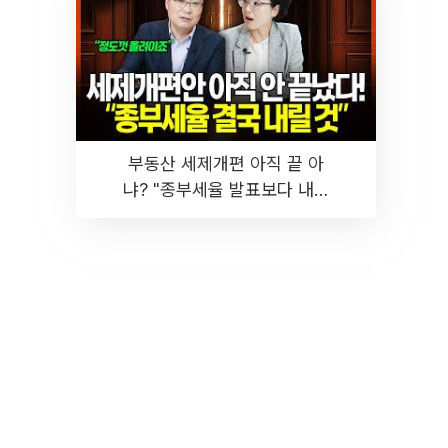
부동산 세제개편 아직 끝 아
냐? "종부세율 발표보다 내릴
것" 장기거주·양도세 전망 I 집
땅지성 I 김인만, 진미윤