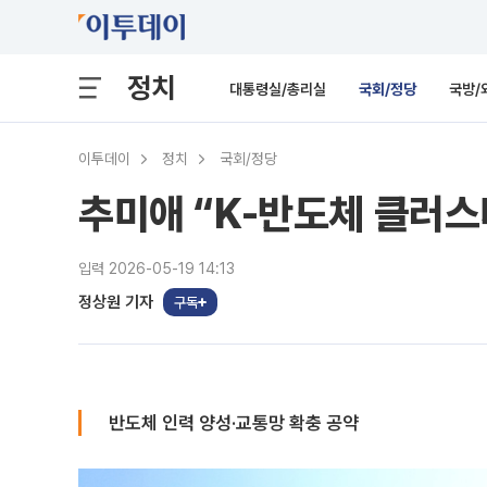
정치
대통령실/총리실
국회/정당
국방/
이투데이
정치
국회/정당
추미애 “K-반도체 클러
입력 2026-05-19 14:13
정상원 기자
구독
반도체 인력 양성·교통망 확충 공약