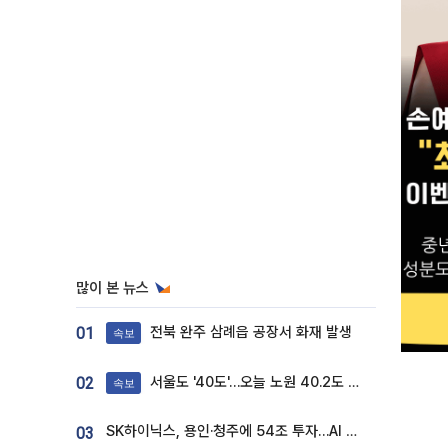
많이 본 뉴스
전북 완주 삼례읍 공장서 화재 발생
01
속보
서울도 '40도'…오늘 노원 40.2도 기록
02
속보
SK하이닉스, 용인·청주에 54조 투자…AI 메모리 생산기지 키운다
03