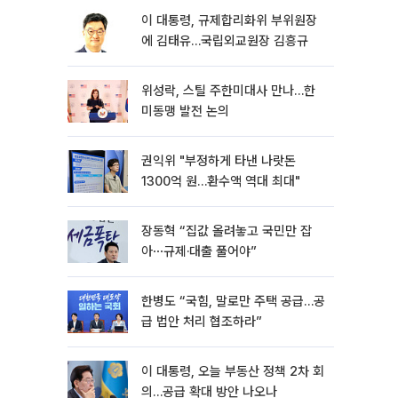
이 대통령, 규제합리화위 부위원장
에 김태유…국립외교원장 김흥규
위성락, 스틸 주한미대사 만나…한
미동맹 발전 논의
권익위 "부정하게 타낸 나랏돈
1300억 원…환수액 역대 최대"
장동혁 “집값 올려놓고 국민만 잡
아⋯규제·대출 풀어야”
한병도 “국힘, 말로만 주택 공급…공
급 법안 처리 협조하라”
이 대통령, 오늘 부동산 정책 2차 회
의…공급 확대 방안 나오나