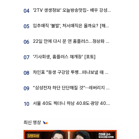
'2TV 생생정보' 오늘방송맛집- 배우 강성진 단골! 쌀국수ㆍ푸팟퐁 커리 맛집 '블○○○'
04
입추매직 '불발', 처서매직은 올까요? [해시태그]
05
22일 만에 다시 문 연 홈플러스…정상화 바쁜데 재고 없어 ‘발동동’[가보니]
06
'기사회생, 홈플러스 재개장' [포토]
07
차인표 "동생 구강암 투병…떠나보낼 때 가장 힘들었다”
08
“삼성전자 하단 단단해질 것”⋯레버리지 규제에 쏠림 완화 [찐코노미]
09
서울 40도 찍더니 하남 40.8도·광양 40.2도…전국 '펄펄'
10
최신 영상