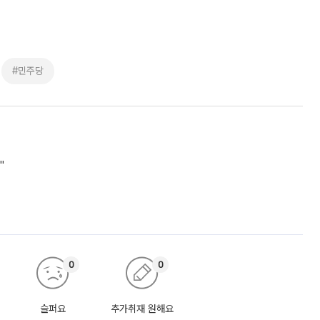
#민주당
"
0
0
슬퍼요
추가취재 원해요