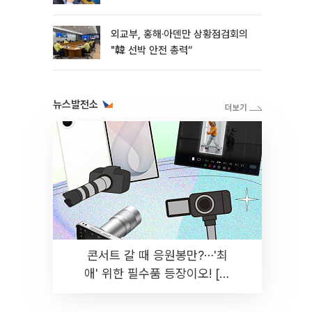
외교부, 홍해·아덴만 상황점검회의
"韓 선박 안전 총력“
뉴스발전소
콘서트 갈 때 응원봉만?⋯'최
애' 위한 필수품 등장이오! [솔
드아웃]