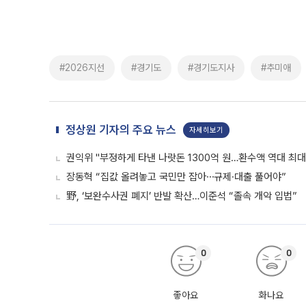
#2026지선
#경기도
#경기도지사
#추미애
정상원 기자의 주요 뉴스
자세히보기
권익위 "부정하게 타낸 나랏돈 1300억 원…환수액 역대 최대
장동혁 “집값 올려놓고 국민만 잡아⋯규제·대출 풀어야”
野, ‘보완수사권 폐지’ 반발 확산…이준석 “졸속 개악 입법”
0
0
좋아요
화나요