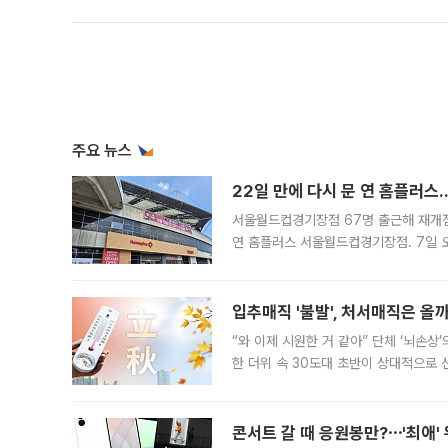
주요 뉴스
22일 만에 다시 문 연 홈플러스
서울월드컵경기장점 67명 출근해 재개점 
연 홈플러스 서울월드컵경기장점. 7일 
우유, 과일 같은 신선식품이 차근차근 자
입추매직 '불발', 처서매직은 올
“와 이제 시원한 거 같아” 단체 ‘뇌손상
한 더위 속 30도대 초반이 상대적으로
지역에 있었습니다. 7월 말에는 서풍과
콘서트 갈 때 응원봉만?⋯'최애'