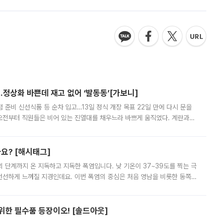
…정상화 바쁜데 재고 없어 ‘발동동’[가보니]
준비 신선식품 등 순차 입고…13일 정식 개장 목표 22일 만에 다시 문을
오전부터 직원들은 비어 있는 진열대를 채우느라 바쁘게 움직였다. 계란과
리를 잡기 시작했지만, 매장 곳곳엔 여전히 텅 빈 매대가 먼저 눈에 들어왔
까요? [해시태그]
’의 단계까지 온 지독하고 지독한 폭염입니다. 낮 기온이 37~39도를 찍는 극
 선선하게 느껴질 지경인데요. 이번 폭염의 중심은 처음 영남을 비롯한 동쪽
 북서풍이 산맥을 넘어 영남 쪽으로 내려오면서 뜨겁고 건조해졌는데요.
 위한 필수품 등장이오! [솔드아웃]