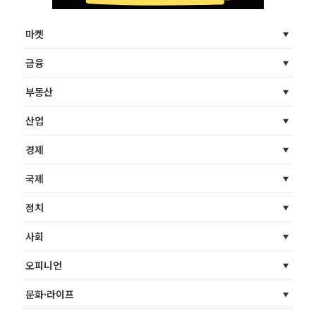
마켓
금융
부동산
산업
경제
국제
정치
사회
오피니언
문화·라이프