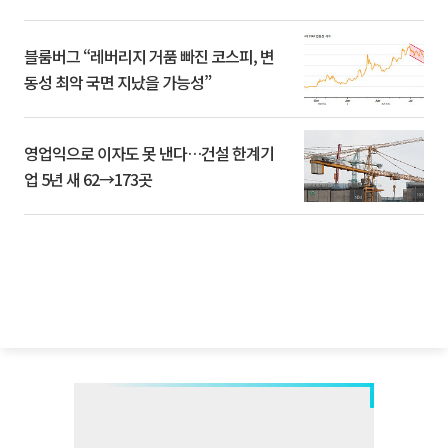
블룸버그 “레버리지 거품 빠진 코스피, 변
동성 최악 국면 지났을 가능성”
영업익으로 이자도 못 낸다…건설 한계기
업 5년 새 62→173곳