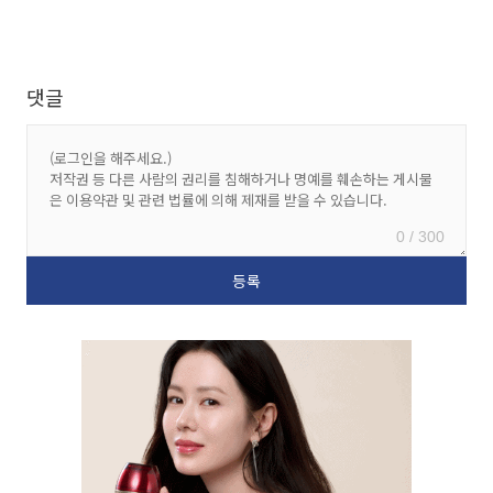
댓글
0 / 300