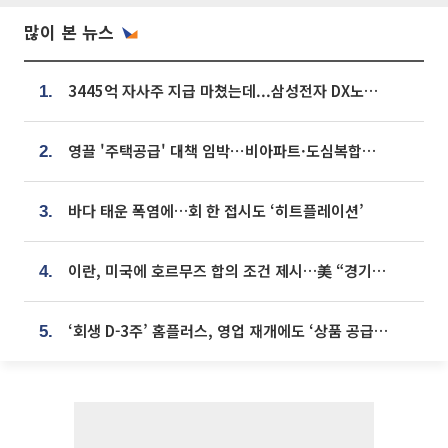
많이 본 뉴스
3445억 자사주 지급 마쳤는데...삼성전자 DX노조, 뒤늦은 '떼쓰기 집회'
1.
영끌 '주택공급' 대책 임박⋯비아파트·도심복합까지 총동원
2.
바다 태운 폭염에…회 한 접시도 ‘히트플레이션’
3.
이란, 미국에 호르무즈 합의 조건 제시…美 “경기 아직 안 끝나” [종합]
4.
‘회생 D-3주’ 홈플러스, 영업 재개에도 ‘상품 공급망’ 복구가 생존 관건
5.