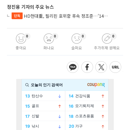
정진용 기자의 주요 뉴스
HD현대重, 필리핀 호위함 후속 정조준…‘14척+α’ 싹쓸이 노린다
단독
0
0
0
0
좋아요
화나요
슬퍼요
추가취재 원해요