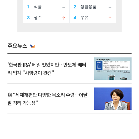
주요뉴스
‘한국판 IRA’ 베일 벗었지만…반도체·배터
리 업계 “시행령이 관건”
與 “세제개편안 다양한 목소리 수렴…이달
말 정리 가능성”