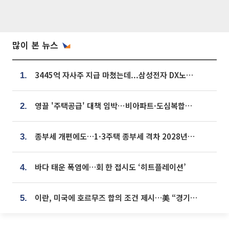
많이 본 뉴스
3445억 자사주 지급 마쳤는데...삼성전자 DX노조, 뒤늦은 '떼쓰기 집회'
1.
영끌 '주택공급' 대책 임박⋯비아파트·도심복합까지 총동원
2.
종부세 개편에도…1·3주택 종부세 격차 2028년부터 확대
3.
바다 태운 폭염에…회 한 접시도 ‘히트플레이션’
4.
이란, 미국에 호르무즈 합의 조건 제시…美 “경기 아직 안 끝나” [종합]
5.