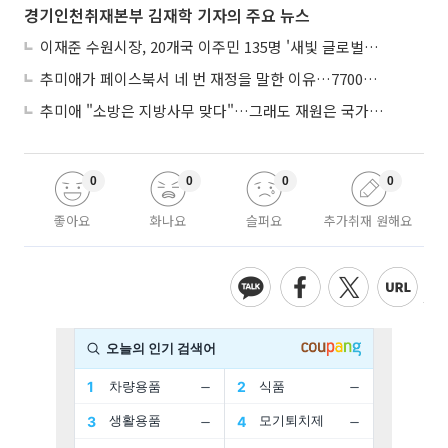
경기인천취재본부 김재학 기자의 주요 뉴스
이재준 수원시장, 20개국 이주민 135명 '새빛 글로벌프렌즈' 위촉
추미애가 페이스북서 네 번 재정을 말한 이유…7700억 추경 열쇠는 도의회에
추미애 "소방은 지방사무 맞다"…그래도 재원은 국가가 나눠야
0
0
0
0
좋아요
화나요
슬퍼요
추가취재 원해요