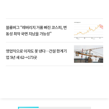
블룸버그 “레버리지 거품 빠진 코스피, 변
동성 최악 국면 지났을 가능성”
영업익으로 이자도 못 낸다…건설 한계기
업 5년 새 62→173곳