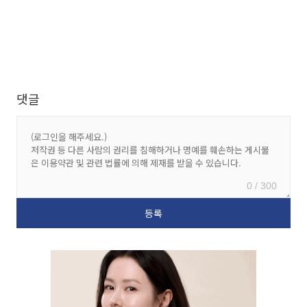
댓글
0 / 300