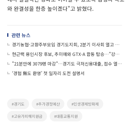
와 완결성을 한층 높이겠다"고 밝혔다.
관련 뉴스
경기농협-고향주부모임 경기도지회, 2분기 이사회 열고 사회공헌 활성화 논의
현근택 용인시장 후보, 추미애와 GTX-A 합동 탑승…"강남권 30분대 교통혁명"
"21분만에 3079명 마감"…경기도 극저신용대출, 접수 열자마자 폭주했다
‘경험 無도 환영’ 첫 일자리 도전 설명서
#경기도
#추가경정예산
#민생경제방파제
#고유가피해지원금
#대중교통지원