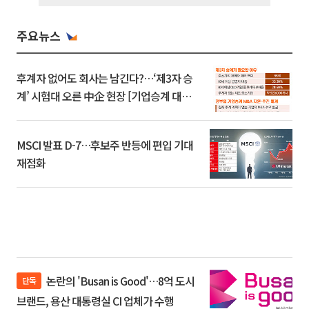
주요뉴스
후계자 없어도 회사는 남긴다?…‘제3자 승
계’ 시험대 오른 中企 현장 [기업승계 대전
환]
MSCI 발표 D-7…후보주 반등에 편입 기대
재점화
논란의 'Busan is Good'…8억 도시
단독
브랜드, 용산 대통령실 CI 업체가 수행