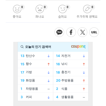
0
0
0
0
좋아요
화나요
슬퍼요
추가취재 원해요