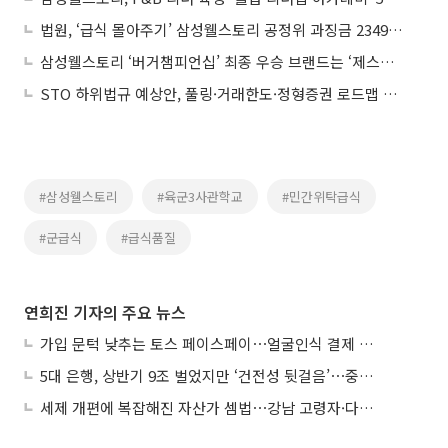
법원, ‘급식 몰아주기’ 삼성웰스토리 공정위 과징금 2349억 취소
삼성웰스토리 ‘버거챔피언십’ 최종 우승 브랜드는 ‘제스티살룬’
STO 하위법규 예상안, 풀링·거래한도·정형증권 로드맵 제시
#삼성웰스토리
#육군3사관학교
#민간위탁급식
#군급식
#급식품질
연희진 기자의 주요 뉴스
가입 문턱 낮추는 토스 페이스페이⋯얼굴인식 결제 확산 속도낸다
5대 은행, 상반기 9조 벌었지만 ‘건전성 뒷걸음’⋯중기대출 문턱 높아지나
세제 개편에 복잡해진 자산가 셈법⋯강남 고령자·다주택자 ‘자산재편 고심’