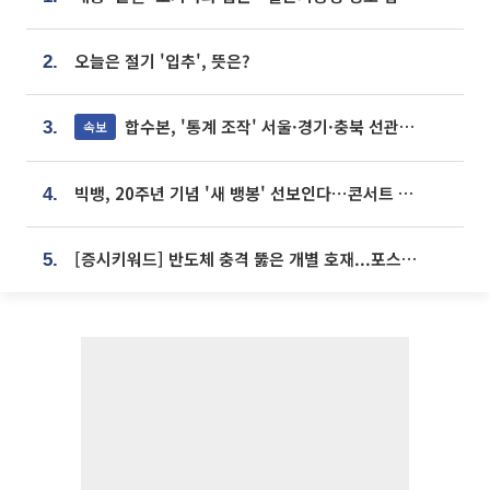
오늘은 절기 '입추', 뜻은?
2.
합수본, '통계 조작' 서울·경기·충북 선관위 등 추가 압수수색
속보
3.
빅뱅, 20주년 기념 '새 뱅봉' 선보인다⋯콘서트 앞두고 팝업 개최
4.
[증시키워드] 반도체 충격 뚫은 개별 호재...포스코퓨처엠·에코프로·한화솔루션 '눈길'
5.