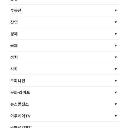
부동산
산업
경제
국제
정치
사회
오피니언
문화·라이프
뉴스발전소
이투데이TV
스페셜리포트