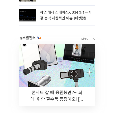
락업 해제 스페이스X 6.14%↑⋯시
장 충격 제한적인 이유 [마켓핫]
뉴스발전소
콘서트 갈 때 응원봉만?⋯'최
애' 위한 필수품 등장이오! [솔
드아웃]