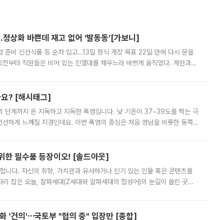
…정상화 바쁜데 재고 없어 ‘발동동’[가보니]
준비 신선식품 등 순차 입고…13일 정식 개장 목표 22일 만에 다시 문을
오전부터 직원들은 비어 있는 진열대를 채우느라 바쁘게 움직였다. 계란과
리를 잡기 시작했지만, 매장 곳곳엔 여전히 텅 빈 매대가 먼저 눈에 들어왔
까요? [해시태그]
’의 단계까지 온 지독하고 지독한 폭염입니다. 낮 기온이 37~39도를 찍는 극
 선선하게 느껴질 지경인데요. 이번 폭염의 중심은 처음 영남을 비롯한 동쪽
 북서풍이 산맥을 넘어 영남 쪽으로 내려오면서 뜨겁고 건조해졌는데요.
 위한 필수품 등장이오! [솔드아웃]
합니다. 자신의 취향, 가치관과 유사하거나 인기 있는 인물 혹은 콘텐츠를
'가 자리 잡은 오늘, 잘파세대(Z세대와 알파세대의 합성어)의 눈길이 쏠린 곳은
리는 공연장. 응원봉만큼이나 눈에 띄는 게 있습니다. 공연이 시작되기
 '건의'⋯국토부 "협의 중" 입장만 [종합]