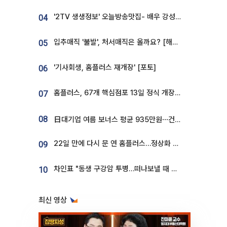
'2TV 생생정보' 오늘방송맛집- 배우 강성진 단골! 쌀국수ㆍ푸팟퐁 커리 맛집 '블○○○'
04
입추매직 '불발', 처서매직은 올까요? [해시태그]
05
'기사회생, 홈플러스 재개장' [포토]
06
홈플러스, 67개 핵심점포 13일 정식 개장…영업 재개 속도
07
08
日대기업 여름 보너스 평균 935만원⋯건설회사 1800만 넘어
22일 만에 다시 문 연 홈플러스…정상화 바쁜데 재고 없어 ‘발동동’[가보니]
09
차인표 "동생 구강암 투병…떠나보낼 때 가장 힘들었다”
10
최신 영상