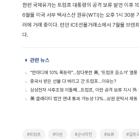
한편 국제유가는 트럼프 대통령의 공격 보류 발언 이후 
6월물 미국 서부 텍사스산 원유(WTI)는 오후 1시 30분 기
러에 거래 중이다. 런던 ICE선물거래소에서 7월물 브렌트유
다.
관련 뉴스
"한마디에 10% 폭등락"…참다못한 美, '트럼프 음소거' 열풍
중국서 받은 선물 다 버리고 간 트럼프...이유는?
삼성전자 사후조정 이틀째...트럼프, 이란 공격 보류 지시 外
美 클래리티 법안 연내 통과 가능성 13%…상원 문턱서 제동
#트럼프
#이란
#군사작전
#보류
#걸프