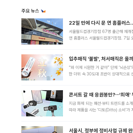
주요 뉴스
22일 만에 다시 문 연 홈플러스
서울월드컵경기장점 67명 출근해 재개점 
연 홈플러스 서울월드컵경기장점. 7일 
우유, 과일 같은 신선식품이 차근차근 자
입추매직 '불발', 처서매직은 올
“와 이제 시원한 거 같아” 단체 ‘뇌손상
한 더위 속 30도대 초반이 상대적으로
지역에 있었습니다. 7월 말에는 서풍과
콘서트 갈 때 응원봉만?⋯'최애'
지금 화제 되는 패션·뷰티 트렌드를 소개
따라 제품을 사는 '디토(Ditto) 소비
어디일까요? 아이돌 콘서트 시작을 기다
서울시, 정부에 정비사업 규제 완화