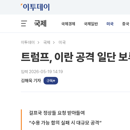
국제
국제경제
국제일반
미국
중국
이투데이
국제
미국
트럼프, 이란 공격 일단 보
입력 2026-05-19 14:19
김해욱 기자
구독
걸프국 정상들 요청 받아들여
“수용 가능 합의 실패 시 대규모 공격”