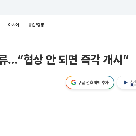
아시아
유럽/중동
류…“협상 안 되면 즉각 개시”
기사
구글 선호매체 추가