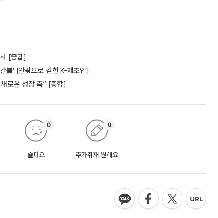
차 [종합]
간불’ [안팎으로 갇힌 K-제조업]
새로운 성장 축” [종합]
0
0
슬퍼요
추가취재 원해요