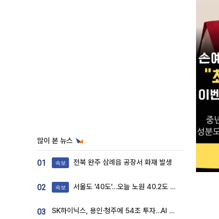
많이 본 뉴스
전북 완주 삼례읍 공장서 화재 발생
01
속보
서울도 '40도'…오늘 노원 40.2도 기록
02
속보
SK하이닉스, 용인·청주에 54조 투자…AI 메모리 생산기지 키운다
03