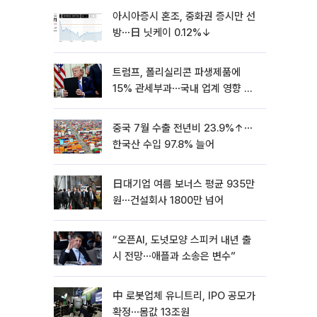
아시아증시 혼조, 중화권 증시만 선
방⋯日 닛케이 0.12%↓
트럼프, 폴리실리콘 파생제품에
15% 관세부과⋯국내 업계 영향 촉
각 [종합]
중국 7월 수출 전년비 23.9%↑⋯
한국산 수입 97.8% 늘어
日대기업 여름 보너스 평균 935만
원⋯건설회사 1800만 넘어
“오픈AI, 도넛모양 스피커 내년 출
시 전망⋯애플과 소송은 변수”
中 로봇업체 유니트리, IPO 공모가
확정⋯몸값 13조원