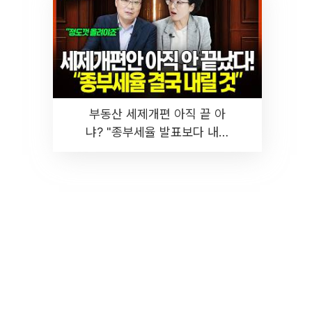
부동산 세제개편 아직 끝 아
냐? "종부세율 발표보다 내릴
것" 장기거주·양도세 전망 I 집
땅지성 I 김인만, 진미윤