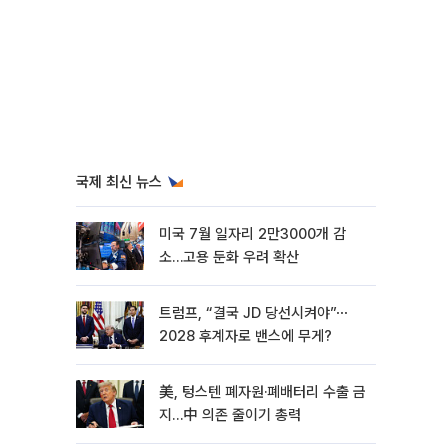
국제 최신 뉴스
미국 7월 일자리 2만3000개 감
소…고용 둔화 우려 확산
트럼프, “결국 JD 당선시켜야”⋯
2028 후계자로 밴스에 무게?
美, 텅스텐 폐자원·폐배터리 수출 금
지…中 의존 줄이기 총력