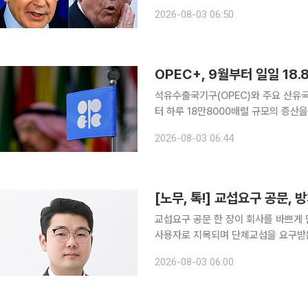
럼프 대통령의 공격 취소를 SNS를 통해 알게 됐다고 보도했
2026-08-03 06:50
불안한 상태였다”며 “트럼프 대통령은
OPEC+, 9월부터 일일 18.
석유수출국기구(OPEC)와 주요 산유국
터 하루 18만8000배럴 규모의 증산
월스트리트저널(WSJ) 등에 따르면 O
2026-08-03 06:44
라크, 쿠웨이트, 카자흐스탄, 알제리, 
[노무, 톡!] 교섭요구 공문,
교섭요구 공문 한 장이 회사를 바쁘게 
사용자로 지목되며 단체교섭을 요구받는
약 당사자가 아니다”라는 한마디로 넘
2026-08-03 06:00
됐다. 개정법은 근로계약을 직접 