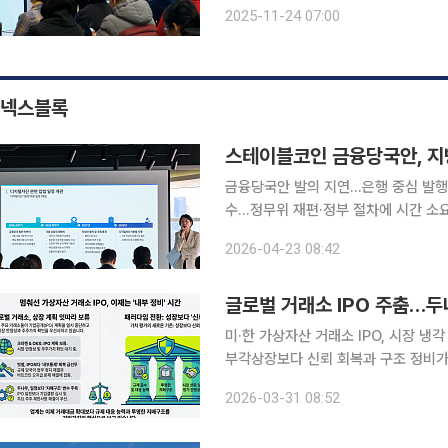
열렸다. 한국·일본·중국·싱가포르 등 
2025-11-24 07:00
짚고 장수 시대의 웰니스 모델을 제시
넥스블록
스테이블코인 금융당국안, 지
금융당국안 발의 지연…은행 중심 발행
수…정무위 재편·정부 절차에 시간 소
필요 서울핀테크랩과 XRPL Korea가 공동 주최한 ‘Korea Financial Innovation Program
2026-04-23 08:42
2026’ 오프라인 밋업에서 디지털자산
글로벌 거래소 IPO 주춤…두
미·한 가상자산 거래소 IPO, 시장 
부각상장보다 신뢰 회복과 구조 정비가 먼저 미국과 한국 모두에서 가상자산 거래소
좀처럼 속도를 내지 못하고 있다. 시
2026-03-31 08:52
받기 어려워지면서, 상장 추진보다 규