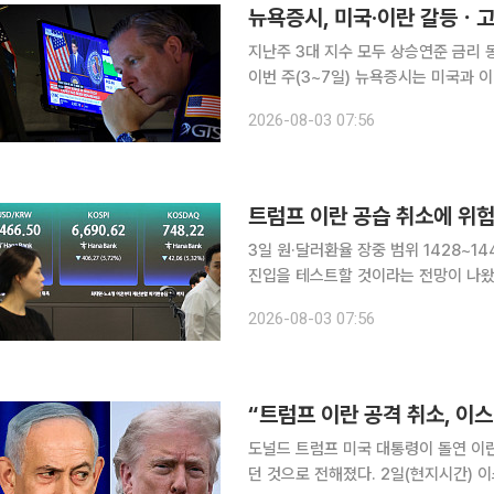
뉴욕증시, 미국·이란 갈등ㆍ
지난주 3대 지수 모두 상승연준 금리 
이번 주(3~7일) 뉴욕증시는 미국과 이란의 
수는 일제히 상승했다. 한 주간 다우지
2026-08-03 07:56
1.6% 올랐다. 다만 시장 변동폭
트럼프 이란 공습 취소에 위험
3일 원·달러환율 장중 범위 1428~1440원 전망 원·달러환율이 지정학적 리
진입을 테스트할 것이라는 전망이 나왔다. 민경원 우리은행 선임연구원은 3일 장중 환율에 
동 지정학 불확실성 완화에 따른 국채
2026-08-03 07:56
했다. 장중 환율 예상 범위는 1428~1
“트럼프 이란 공격 취소, 이
도널드 트럼프 미국 대통령이 돌연 이
던 것으로 전해졌다. 2일(현지시간) 이스라엘 매체 채널12는 이스라엘 관리들을 인용해 당국이 트