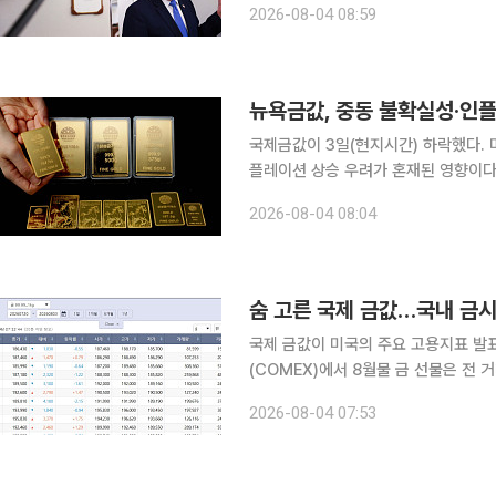
2026-08-04 08:59
했다. 3일(현지시간) AP통신 등에 
뉴욕금값, 중동 불확실성·인플레
국제금값이 3일(현지시간) 하락했다.
플레이션 상승 우려가 혼재된 영향이다. CNBC에 따르면 뉴욕상품거래소(COMEX)에서 거래
심인 12월 인도분 금 선물 가격은 전 거
2026-08-04 08:04
마감했다. 현물 금 가격은 온스당 0.3
숨 고른 국제 금값…국내 금
국제 금값이 미국의 주요 고용지표 발표를 앞두고 소폭 
(COMEX)에서 8월물 금 선물은 전 거
4090.50달러에 거래를 마쳤다. 금 현
2026-08-04 07:53
국내 금시세는 하락했다. 한국거래소(K