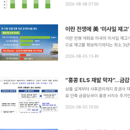
2026-08-08 07:00
에 짓눌렸던 국내 태양광 업계에 반등
이란 전쟁에 美 ‘미사일 재고
이란 전쟁 여파로 미국의 미사일 재고가
으로 재고를 확보하기까지는 최소 3년
중동 국가들은 재고 확보를 위해 한국 등으로 눈을 돌리고 
2026-08-05 15:49
복수의 소식통을 인용해 사드(THAA
“홍콩 ELS 재발 막자”…금
상품 설계부터 사후관리까지 증권사 자
로 단축 금융당국이 홍콩 H지수 주가연계증권(ELS) 투자자 손실 사태 재발을 막기 위해 파생결합상
품 제도 개선에 나선다. 상품 설계와 
2026-08-05 10:00
안이 핵심이다. 금융감독원은 