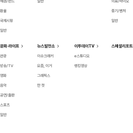
채권/펀드
일반
의료/바이오
환율
중기/벤처
국제시황
일반
일반
문화·라이프
뉴스발전소
이투데이TV
스페셜리포트
관광
이슈크래커
e스튜디오
방송/TV
요즘, 이거
랭킹영상
영화
그래픽스
음악
한 컷
공연/출판
스포츠
일반