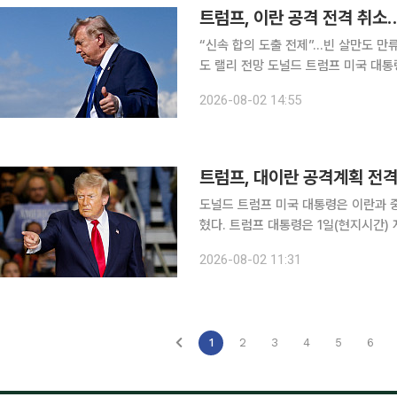
트럼프, 이란 공격 전격 취소…
“신속 합의 도출 전제”…빈 살만도 만
도 랠리 전망 도널드 트럼프 미국 대통
했다. 이란과의 협상에서 기본적인 합
2026-08-02 14:55
의 상선 통항 재개와 이란의 핵 위협 
도널드 트럼프 미국 대통령은 이란과 
혔다. 트럼프 대통령은 1일(현지시간) 자신의 SNS 트루스소셜에서 "이란과 다른 국가들이 방금 협
상의 기본 골자가 합의됐으므로 공격을
2026-08-02 11:31
각적이고 완전하며 전면적인 개방과 이
1
2
3
4
5
6