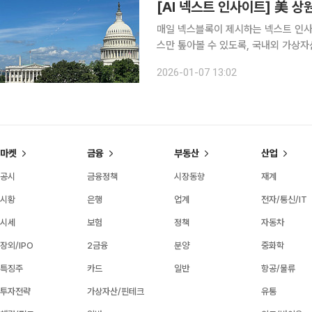
매일 넥스블록이 제시하는 넥스트 인사이트
스만 톺아볼 수 있도록, 국내외 가상자
니다. 1. 美 상원 디지털자산 법안, 2027년으로 연기 가능성 투자 은행 TD 코웬은 “2026년 중간
2026-01-07 13:02
선거로 인해 시장구조법안(CLARITY 
마켓
금융
부동산
산업
공시
금융정책
시장동향
재계
시황
은행
업계
전자/통신/IT
시세
보험
정책
자동차
장외/IPO
2금융
분양
중화학
특징주
카드
일반
항공/물류
투자전략
가상자산/핀테크
유통