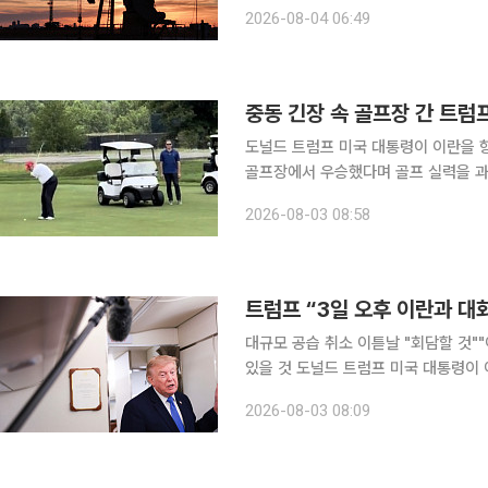
서부텍사스산원유(WTI) 선물 가격은 전
2026-08-04 06:49
런던ICE선물거래소의 브렌트유 10월
중동 긴장 속 골프장 간 트럼
도널드 트럼프 미국 대통령이 이란을 
골프장에서 우승했다며 골프 실력을 과시했다. 트럼프 대통령은 2일(현지시간) 
통해 “베드민스터 클럽 챔피언십 우승을
2026-08-03 08:58
량의 동영상을 공개했다
트럼프 “3일 오후 이란과 대
대규모 공습 취소 이튿날 "회담할 것"
있을 것 도널드 트럼프 미국 대통령이 이란에 대한 ‘대규모 공격’ 계획을 취소했다고 발표한 지 하루
만에 이란과 회담을 재개할 것이라고 밝혔다. 2일(현지시간) CNN에 따르면 트럼
2026-08-03 08:09
지주 베드민스터에 있는 자신의 골프클