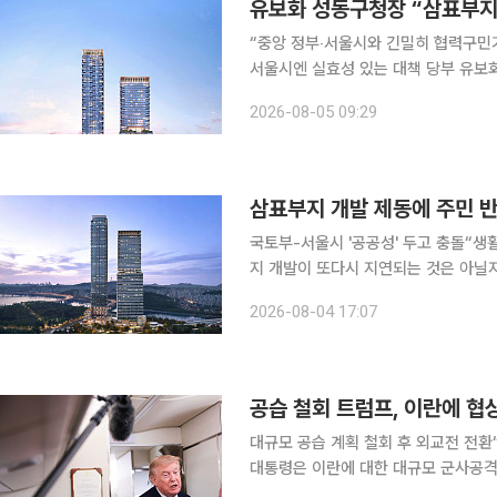
유보화 성동구청장 “삼표부지
“중앙 정부‧서울시와 긴밀히 협력구민
서울시엔 실효성 있는 대책 당부 유보화 서울특별시 성동구청장이 성수동 삼표레미콘 부지 복합개
발 사업이 국토교통부 수도권정비실무위
2026-08-05 09:29
삼표부지 개발 제동에 주민 
국토부-서울시 '공공성' 두고 충돌“생활 인프라 부족⋯
지 개발이 또다시 지연되는 것은 아닐
걱정이 많습니다. 동네 주민들이 원하
2026-08-04 17:07
공습 철회 트럼프, 이란에 협상
대규모 공습 계획 철회 후 외교전 전환“호르무즈 
대통령은 이란에 대한 대규모 군사공격
압박했다. 그는 “참수 전에 마지막 기