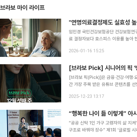
브라보 마이 라이프
"연명의료결정제도 실효성 높
임민경 국민건강보험공단 건강보험연구
료 결정자보다 호스피스 이용률 높아 
규정 연명의료결정제도의 실효성을 높이기 위해서는 호스피스 이용 대상을 확대하는 등 제도 개선
2026-01-16 15:25
이 필요하다는
[브라보 Pick] 시니어의 픽
[브라보 픽(Pick)]은 금융·건강·여행
간 가장 주목 받은 유튜브 콘텐츠를 
시각각 변하는 시니어 독자의 마음을 살피고,
2025-12-23 13:17
유튜브 주요 채널의 조회 흐름과 포털
“행복한 나이 듦 이렇게” 아
“공공 신탁 1인 가구 고령자의 삶 지켜
구조로 바꿔야 장수” 제1회 ‘글로벌 시