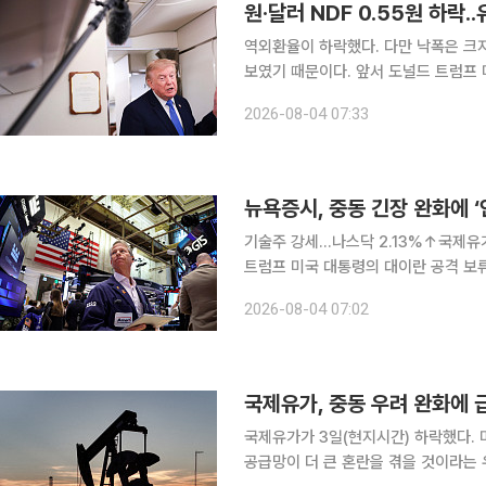
원·달러 NDF 0.55원 하락.
역외환율이 하락했다. 다만 낙폭은 크
보였기 때문이다. 앞서 도널드 트럼프 
7% 넘게, 서부텍사스산 중질유(WTI)
2026-08-04 07:33
조업 구매관리자지수(PMI)가 55.6
뉴욕증시, 중동 긴장 완화에 ‘
기술주 강세…나스닥 2.13%↑국제유가 급락…WTI 5.1%
트럼프 미국 대통령의 대이란 공격 보
인플레이션 우려가 누그러지자 투자심리
2026-08-04 07:02
국제유가, 중동 우려 완화에 
국제유가가 3일(현지시간) 하락했다.
공급망이 더 큰 혼란을 겪을 것이라는 우려가 완화됐다. 이날 뉴욕