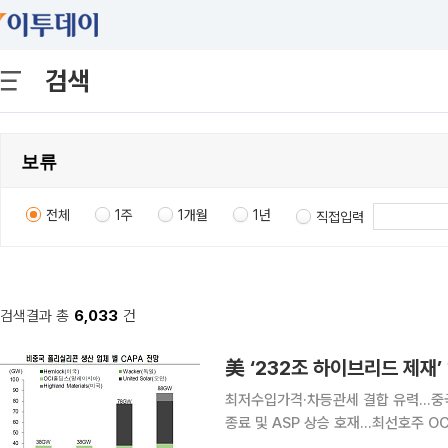
검색
전체
1주
1개월
1년
직접입력
검색결과 총
6,033
건
美 ‘232조 하이브리드 제재
최저수입가격·차등관세 결합 유력…중국 
종료 및 ASP 상승 호재…최선호주 OCI홀딩스·한화솔루션 미국
제품에 대한 무역확장법 232조(Sect