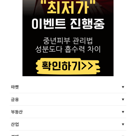
마켓
금융
부동산
산업