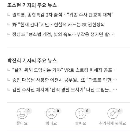
조소현 기자의 주요 뉴스
원희룡, 종합특검 2차 출석…“위법 수사 단호히 대처”
野 “헌재 간다”지만…현실적 카드는 檢 권한쟁의
정성호 “형소법 개정, 빛의 속도…부작용 생기면 빨리 고쳐야”
박진희 기자의 주요 뉴스
“살기 위해 도망치는 거야” VR로 스토킹 피해자 공포 마주한 수형자들
승진 다음날 사망한 이천시 공무원...法 “과로로 인한 순직”
검찰 수사권 폐지에 ‘전직 경찰 모시기’ 나선 로펌들...“경찰수사 대응 강화”
0
0
0
0
좋아요
화나요
슬퍼요
추가취재 원해요