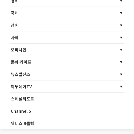
경제
국제
정치
사회
오피니언
문화·라이프
뉴스발전소
이투데이TV
스페셜리포트
Channel 5
위너스IR클럽