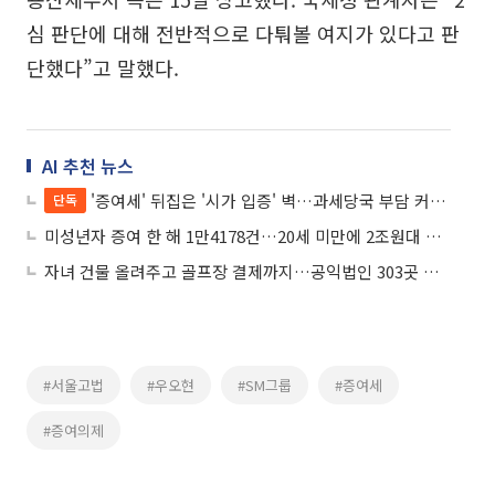
심 판단에 대해 전반적으로 다퉈볼 여지가 있다고 판
단했다”고 말했다.
AI 추천 뉴스
'증여세' 뒤집은 '시가 입증' 벽…과세당국 부담 커진다
단독
미성년자 증여 한 해 1만4178건…20세 미만에 2조원대 자산 이전
자녀 건물 올려주고 골프장 결제까지…공익법인 303곳 무더기 적발
#서울고법
#우오현
#SM그룹
#증여세
#증여의제