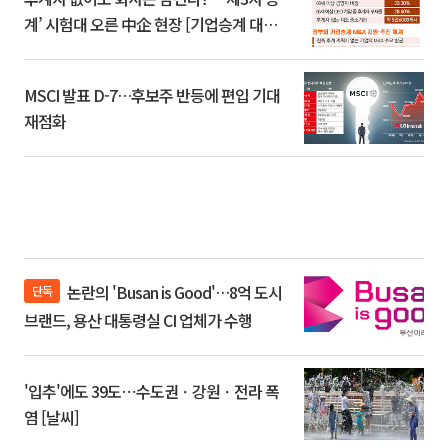
계’ 시험대 오른 中企 현장 [기업승계 대전
환]
MSCI 발표 D-7…후보주 반등에 편입 기대
재점화
논란의 'Busan is Good'…8억 도시
단독
브랜드, 용산 대통령실 CI 업체가 수행
'입추'에도 39도⋯수도권ㆍ강원ㆍ전라 폭
염 [날씨]