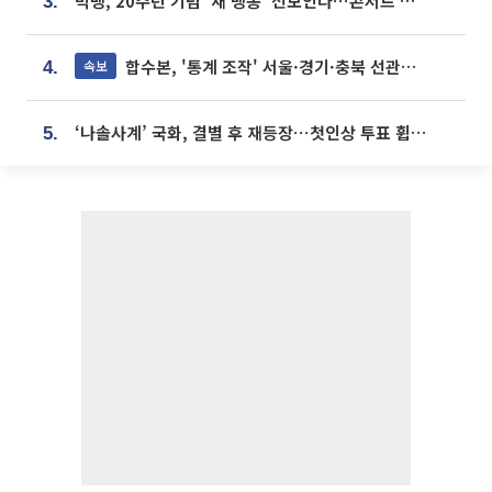
빅뱅, 20주년 기념 '새 뱅봉' 선보인다⋯콘서트 앞두고 팝업 개최
3.
합수본, '통계 조작' 서울·경기·충북 선관위 등 추가 압수수색
속보
4.
‘나솔사계’ 국화, 결별 후 재등장⋯첫인상 투표 휩쓸고 ‘인기녀’ 등극
5.