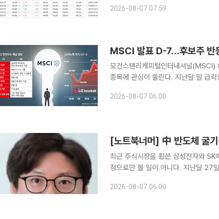
전장보다 0.1% 내린 트로이온스(약 31
2026-08-07 07:59
장 초반 온스당 4285.84달러까지 올
MSCI 발표 D-7…후보주 
모건스탠리캐피털인터내셔널(MSCI) 
종목에 관심이 쏠린다. 지난달 말 급
가 상당 부분 회복되면서 편입 가능성과 지
2026-08-07 06:00
투자업계에 따르면 MSCI는 한국시간으
[노트북너머] 中 반도체 굴기
최근 주식시장을 휩쓴 삼성전자와 SK
정으로만 볼 일이 아니다. 지난달 27
대 14조원의 공모 자금을 쓸어 담은
2026-08-07 06:00
다. 과거 정부 지원에 의존하던 중국