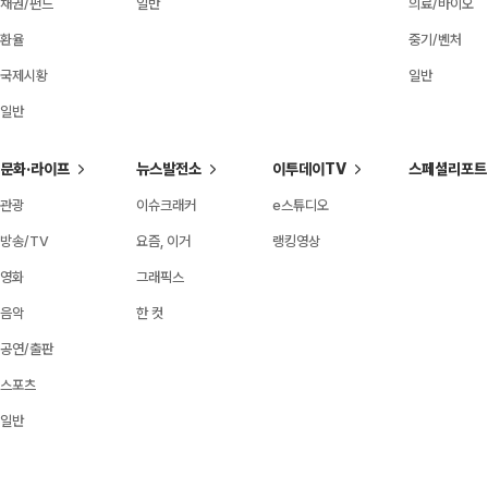
채권/펀드
일반
의료/바이오
환율
중기/벤처
국제시황
일반
일반
문화·라이프
뉴스발전소
이투데이TV
스페셜리포트
관광
이슈크래커
e스튜디오
방송/TV
요즘, 이거
랭킹영상
영화
그래픽스
음악
한 컷
공연/출판
스포츠
일반