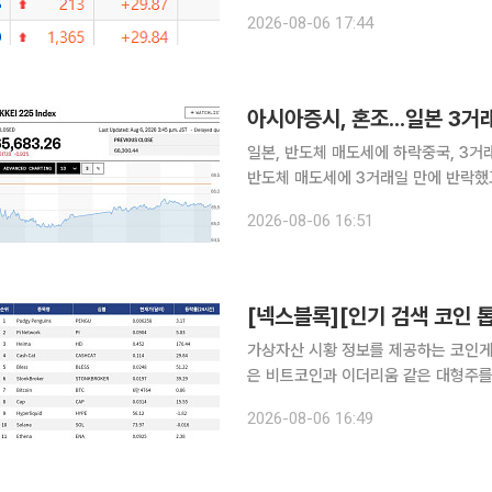
자극했다. 6일 한국거래소에 따르면 이날 코스피 시장에서 상한가를 기록한 종목은 유니켐, 상상인
2026-08-06 17:44
증권, SK
아시아증시, 혼조...일본 3거
일본, 반도체 매도세에 하락중국, 3거
반도체 매도세에 3거래일 만에 반락했고 
시 닛케이225지수는 전 거래일 대비 61
2026-08-06 16:51
는 9.68포인트(0.24%) 상승한 405
가상자산 시황 정보를 제공하는 코인게코(
은 비트코인과 이더리움 같은 대형주를
니티 기반 자산으로 빠르게 확산하는 모습이다. 검색 상위권에서는 비트코인과 
2026-08-06 16:49
에 띄었다. 비트코인은 6만4764달러