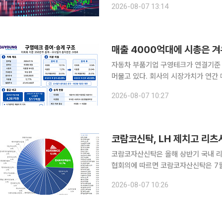
2026-08-07 13:14
오르기도 했으나, 이내 하락 전환했다.
자동차 부품기업 구영테크가 연결기준 
머물고 있다. 회사의 시장가치가 연간 
마무리 단계로 접어들었다. 이희화 회
2026-08-07 10:27
여하면서 이 부사장의 개인 지분율은 7.
코람코신탁, LH 제치고 리츠
코람코자산신탁은 올해 상반기 국내 리츠 
협회의에 따르면 코람코자산신탁은 7월 
국내 리츠 시장점유율 12.8%로 민관 통합 1위를 기록했다. 
2026-08-07 10:26
(LH)는 31개 리츠, 16조1836억 원(점