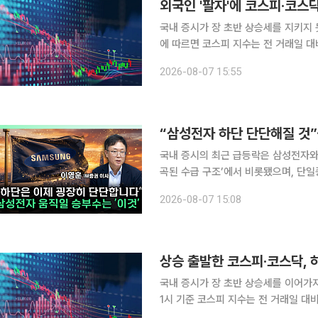
외국인 '팔자'에 코스피·코스
국내 증시가 장 초반 상승세를 지키지 못하고 
에 따르면 코스피 지수는 전 거래일 대비 
이날 코스피는 전장 대비 1.09% 오른 
2026-08-07 15:55
하락 전환했다. 장 막판 낙폭을 일부 
“삼성전자 하단 단단해질 것”
국내 증시의 최근 급등락은 삼성전자와
곡된 수급 구조’에서 비롯됐으며, 단일
정상화 과정에 들어서고 있다는 분석이 나왔다. 이영훈 iM증권 이사는 6일 
2026-08-07 15:08
TV ‘찐코노미’(연출 이은지)에 출연해
상승 출발한 코스피·코스닥,
국내 증시가 장 초반 상승세를 이어가지 못하고 하락세로
1시 기준 코스피 지수는 전 거래일 대비 
이날 코스피는 전장보다 68.69포인트(1