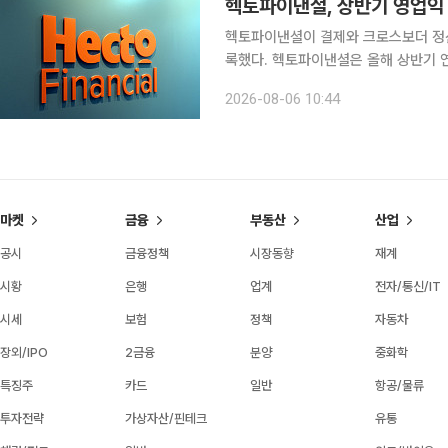
헥토파이낸셜, 상반기 영업익 
헥토파이낸셜이 결제와 크로스보더 정산
록했다. 헥토파이낸셜은 올해 상반기 연결 기준 매출액이 1076억원, 영업이익이 137억원으로 잠정
집계됐다고 6일 밝혔다. 전년 동기 대비 매
2026-08-06 10:44
기 매출액은 501억원으로 전년 동기 대
마켓
금융
부동산
산업
공시
금융정책
시장동향
재계
시황
은행
업계
전자/통신/IT
시세
보험
정책
자동차
장외/IPO
2금융
분양
중화학
특징주
카드
일반
항공/물류
투자전략
가상자산/핀테크
유통