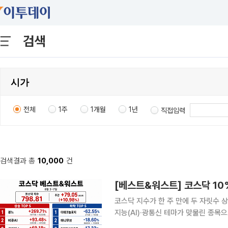
검색
전체
1주
1개월
1년
직접입력
검색결과 총
10,000
건
코스닥 지수가 한 주 만에 두 자릿수 
지능(AI)·광통신 테마가 맞물린 종목
종목은 차익실현과 개별 악재가 겹치며 낙폭이 확대됐다. 8일 한국거