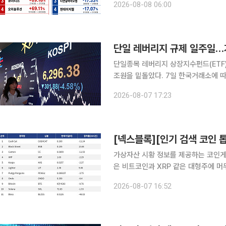
2026-08-08 06:00
코스닥 지수는 전주 대비 79.05포인트
단일 레버리지 규제 일주일…
단일종목 레버리지 상장지수펀드(ETF)
조원을 밑돌았다. 7일 한국거래소에 따르면 이날 단일종목 레버리지·인버스 ETF 16종의 총 거래대
금은 9412억원으로 집계됐다. 전날 919
2026-08-07 17:23
일부터 개인 일반투자자의 기본예탁금을
가상자산 시황 정보를 제공하는 코인게코(
은 비트코인과 XRP 같은 대형주에 
산하는 양상을 보였다. 대형주 가운데서는 XRP가 두드러졌다. XRP는 24시간 동안 2.29% 내렸
2026-08-07 16:52
지만 거래량은 14억4920만 달러에 