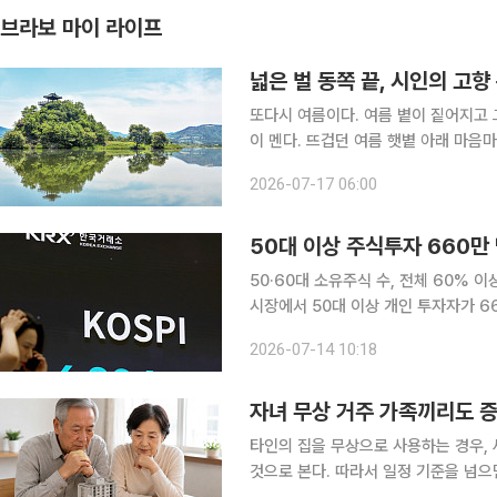
브라보 마이 라이프
넓은 벌 동쪽 끝, 시인의 고향
또다시 여름이다. 여름 볕이 짙어지고 
이 멘다. 뜨겁던 여름 햇볕 아래 마음
겁던 날, 가슴 서늘하게 드리우던 푸르름
2026-07-17 06:00
벌 동쪽 끝으로 옛이야기 지줄대는’ 시
50대 이상 주식투자 660
50·60대 소유주식 수, 전체 60% 이상
시장에서 50대 이상 개인 투자자가 
하거나 펀드를 환매해 주식시장으로 자
2026-07-14 10:18
면서 은퇴자와 예비 은퇴세대의 노후자
자녀 무상 거주 가족끼리도 
타인의 집을 무상으로 사용하는 경우, 
것으로 본다. 따라서 일정 기준을 넘으면