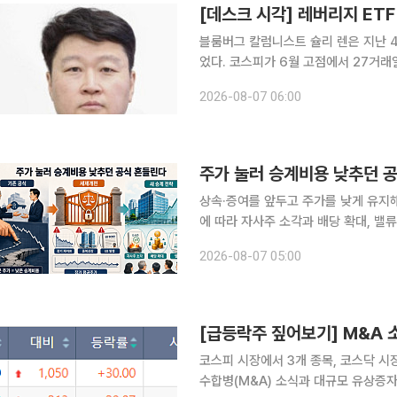
[데스크 시각] 레버리지 ET
블룸버그 칼럼니스트 슐리 렌은 지난 4
었다. 코스피가 6월 고점에서 27거래일
에 견줬다. 올해 코스피가 하루 5% 이
2026-08-07 06:00
콩 항셍지수는 하루도 없었다. 그는 
상속·증여를 앞두고 주가를 낮게 유지
에 따라 자사주 소각과 배당 확대, 밸
할 것이라는 관측이 나온다. 6일 금융투자업계에 따르면 2026년 세제개편안은 장기 저PBR 기업
2026-08-07 05:00
과 중복상장·교환사채(EB) 발행 후 
코스피 시장에서 3개 종목, 코스닥 시
수합병(M&A) 소식과 대규모 유상증