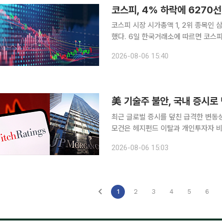
코스피 시장 시가총액 1, 2위 종목인
했다. 6일 한국거래소에 따르면 코스피 지수는 전 거래일 대비 301.88포인트(4.58%) 내린
6296.38에 장을 마감했다. 전장보다 
2026-08-06 15:40
6550.94까지 오르기도 했으나 623
美 기술주 불안, 국내 증시
최근 글로벌 증시를 덮친 급격한 변동성
모건은 헤지펀드 이탈과 개인투자자 비
다. 반면 골드만삭스는 최근 코스피 
2026-08-06 15:03
12개월 목표치 1만2000을 유지했다
1
2
3
4
5
6