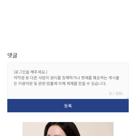
댓글
0 / 300