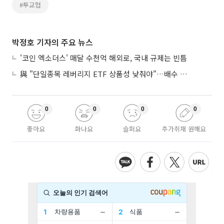
#투교협
박정호 기자의 주요 뉴스
'코인 엑소더스' 매달 수천억 해외로, 국내 규제는 빈틈
與 "단일종목 레버리지 ETF 상품성 낮춰야"…배수 조정안도 거론
0
0
0
0
좋아요
화나요
슬퍼요
추가취재 원해요