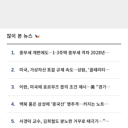
많이 본 뉴스
종부세 개편에도…1·3주택 종부세 격차 2028년부터 확대
1.
미국, 가상자산 포괄 규제 속도…상원, ‘클래리티법’ 9월 절차투표 추진
2.
이란, 미국에 호르무즈 합의 조건 제시…美 “경기 아직 안 끝나” [종합]
3.
맥북 품은 삼성에 ‘중국산’ 맹추격⋯커지는 노트북 OLED 시장
4.
서경덕 교수, 김희철도 분노한 거꾸로 태극기⋯"엉터리는 아냐, 아쉬울 뿐"
5.