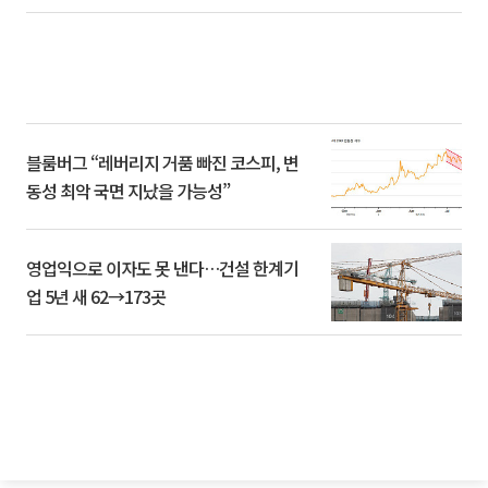
블룸버그 “레버리지 거품 빠진 코스피, 변
동성 최악 국면 지났을 가능성”
영업익으로 이자도 못 낸다…건설 한계기
업 5년 새 62→173곳