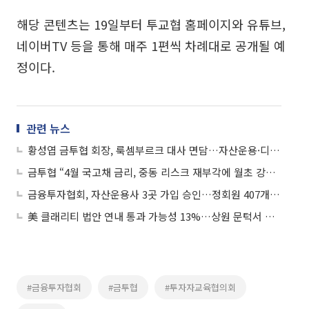
해당 콘텐츠는 19일부터 투교협 홈페이지와 유튜브,
네이버TV 등을 통해 매주 1편씩 차례대로 공개될 예
정이다.
관련 뉴스
황성엽 금투협 회장, 룩셈부르크 대사 면담…자산운용·디지털금융 협력 모색
금투협 “4월 국고채 금리, 중동 리스크 재부각에 월초 강세분 반납”
금융투자협회, 자산운용사 3곳 가입 승인…정회원 407개사로 확대
美 클래리티 법안 연내 통과 가능성 13%…상원 문턱서 제동
#금융투자협회
#금투협
#투자자교육협의회