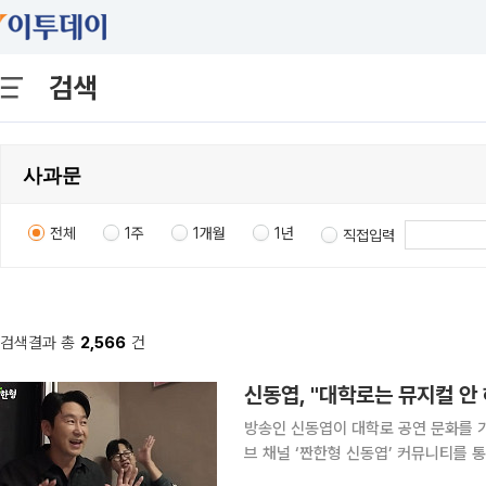
검색
전체
1주
1개월
1년
직접입력
검색결과 총
2,566
건
신동엽, "대학로는 뮤지컬 안 
방송인 신동엽이 대학로 공연 문화를 가볍게 언급한 
브 채널 ‘짠한형 신동엽’ 커뮤니티를 
진심으로 사과드린다”라며 사과의 글을 남겼다. 신동엽은 “대학로는 저에게 매