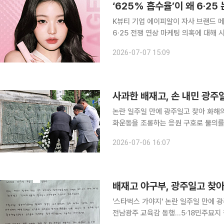
‘625% 흡수율’이 왜 6·2
K뷰티 기업 에이피알이 자사 브랜드 메
6·25 전쟁 연상 마케팅 의혹에 대해 시험성적서를 
큐브는 최근 공식 인스타그램 계정을 통
2026-07-07 15:09
성적서 일부를 공개했다. 일부 온라인에
사과한 배재고, 손 내민 광주
논란 일주일 만에 광주일고 찾아 화해의 시
화운동을 조롱하는 응원 구호로 물의를
피해 학생들에게 직접 사과했다. 정근
2026-07-06 16:07
배재고 야구부, 광주일고 찾아
'스타벅스 가야지' 논란 일주일 만에 
전남광주 교육감 동행…5·18민주묘지 참배 전국 고교야구대회에서 5·18민주화운동을