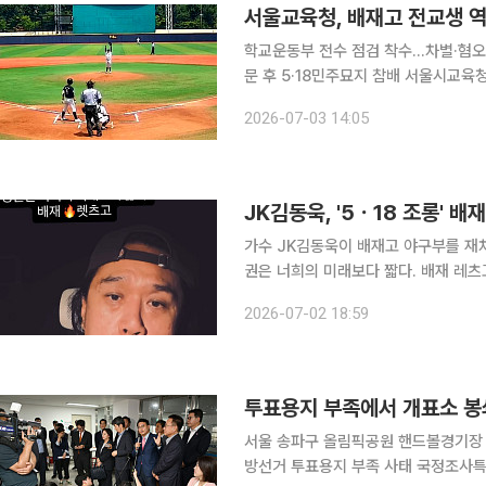
서울교육청, 배재고 전교생 
학교운동부 전수 점검 착수…차별·혐오
문 후 5·18민주묘지 참배 서울시교육청이 5·18 민주화운동을 희화화하는 응원 구호로 논란을 빚은
배재고 야구부 사태를 계기로 학교 운
2026-07-03 14:05
논란의 중심에 선 배재고 야구부는 오
JK김동욱, '5ㆍ18 조롱' 
가수 JK김동욱이 배재고 야구부를 재차 두둔했다. 2일 JK김동욱은 자신의
권은 너희의 미래보다 짧다. 배재 레츠고”
은 지난달 30일에도 “아이들이 야구 
2026-07-02 18:59
표 찍는 극좌들의 만행이자 이제는 사
서울 송파구 올림픽공원 핸드볼경기장 앞에 다시 긴장감이 돌았
방선거 투표용지 부족 사태 국정조사특