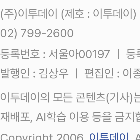
(주)이투데이 (제호 : 이투데이
02) 799-2600
등록번호 : 서울아00197 ㅣ 등록일
발행인 : 김상우 ㅣ 편집인 : 
이투데이의 모든 콘텐츠(기사)는
재배포, AI학습 이용 등을 금지
Copyright 2006.
이투데이
.