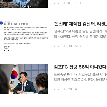
2026-08-01 17:51
리지 못한 점 역시 변명의 여지가 없는
'돈선태' 제작진·김선태, 리센
‘충주맨’으로 이름을 알린 김선태가 그
해 사과했다. 해당 영상을 공개한 KBS 유튜브 채널
튜브 채널을 통해 “어제 KBS 유튜브
2026-07-30 15:07
게 진심
김포FC 횡령 58억 아니었다
프로축구 K리그2 시민구단 김포FC에서
억원 이상인 것으로 파악됐다. 올해뿐 
정황이 감사에서 추가로 확인됐다. 김포시는 27일 김포시청 대회의실에서 열린 민선 9기 공약사항
2026-07-28 14:55
추진계획 보고회에서 김포FC 감사 결