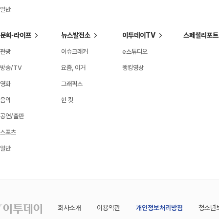
일반
문화·라이프
뉴스발전소
이투데이TV
스페셜리포트
관광
이슈크래커
e스튜디오
방송/TV
요즘, 이거
랭킹영상
영화
그래픽스
음악
한 컷
공연/출판
스포츠
일반
회사소개
이용약관
개인정보처리방침
청소년