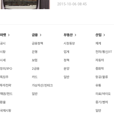
교 붕괴사고가 발생했던 10월을 맞아 
2015-10-06 08:45
기자 lamuziq
마켓
금융
부동산
산업
공시
금융정책
시장동향
재계
시황
은행
업계
전자/통신/IT
시세
보험
정책
자동차
장외/IPO
2금융
분양
중화학
특징주
카드
일반
항공/물류
투자전략
가상자산/핀테크
유통
채권/펀드
일반
의료/바이오
환율
중기/벤처
국제시황
일반