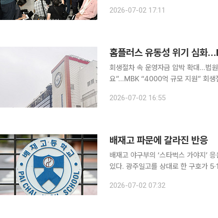
어갔다. 경기장 주변에는 기동대 25개
2026-07-02 17:11
의원들의 이동 경로를 막아섰고, 현장
홈플러스 유동성 위기 심화…M
회생절차 속 운영자금 압박 확대…법원도
요”…MBK “4000억 규모 지원” 회생절차 진행 중인 홈플러스의 자금난이 깊어지고 있다. 최대주주
인 MBK파트너스가 앞서 밝힌 ‘최대 
2026-07-02 16:55
쏠린다. 2일 유통·투자은행(IB)
배재고 파문에 갈라진 반응
배재고 야구부의 ‘스타벅스 가야지’ 
있다. 광주일고를 상대로 한 구호가 5
센 가운데, 대한야구소프트볼협회는 배
2026-07-02 07:32
면 일각에서는 미성년 학생 선수들에게