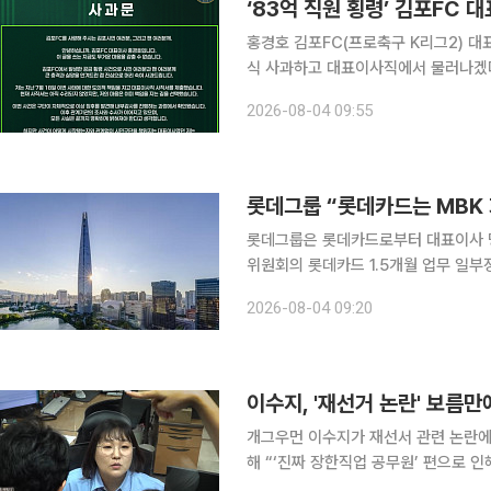
‘83억 직원 횡령’ 김포FC 
홍경호 김포FC(프로축구 K리그2) 대
식 사과하고 대표이사직에서 물러나겠다는 뜻을 밝혔다. 홍 대표는 
한 사과문에서 “김포FC에서 발생한 공
2026-08-04 09:55
롯데그룹 “롯데카드는 MBK 
롯데그룹은 롯데카드로부터 대표이사 명
위원회의 롯데카드 1.5개월 업무 일부정지 제재 확정에
치로 롯데지주 및 각 계열사 고객분들
2026-08-04 09:20
기간에도 롯데 계열사를 이용하는 고객
이수지, '재선거 논란' 보름만
개그우먼 이수지가 재선서 관련 논란에 사과했다. 1일 이수지는 자신의 유튜브
해 “‘진짜 장한직업 공무원’ 편으로 
과드린다”라며 자필 사과문을 게재했다. 이수지는 “마음 상하셨을 분들께 빠르게 대처하고 