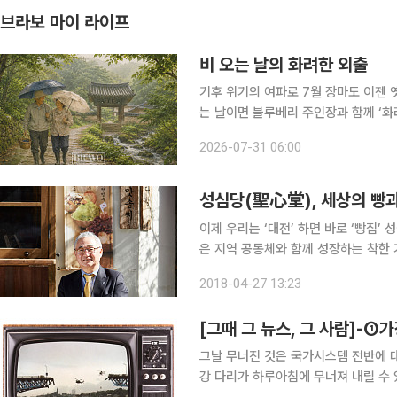
브라보 마이 라이프
비 오는 날의 화려한 외출
기후 위기의 여파로 7월 장마도 이젠 
는 날이면 블루베리 주인장과 함께 ‘화려한 외출’에 나서곤
쉬는 날이란 생각은 사라진 대신, ‘비 
2026-07-31 06:00
비도 비 나름이다. 기다리던 단비가 내
성심당(聖心堂), 세상의 빵과
이제 우리는 ‘대전’ 하면 바로 ‘빵집’
은 지역 공동체와 함께 성장하는 착한
도 하다. 그것은 나눔과 환원을 통한 
2018-04-27 13:23
굽고 딸은 요리를 하며 아내는 홍보를 
그날 무너진 것은 국가시스템 전반에 
강 다리가 하루아침에 무너져 내릴 수