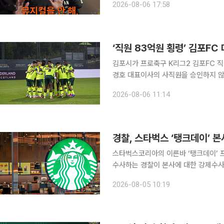
2026-08-06 17:58
며 “‘지하철 1호선’, ‘김종욱 찾기’ 등
‘직원 83억원 횡령’ 김포FC
김포시가 프로축구 K리그2 김포FC 직
경호 대표이사의 사직원을 승인하지 않았다. 김포시는 6일 경찰 수사와 시 특별조사가
등을 종합적으로 고려해 홍 대표의 사직원을 미승인했다고
2026-08-06 11:14
이사의 사직은 임명권자인 김포시장의 
경찰, 스타벅스 ‘탱크데이’ 
스타벅스코리아의 이른바 ‘탱크데이’ 
수사하는 경찰이 본사에 대한 강제수사
은 정황을 확인한 경찰은 행사 기획 
2026-08-05 10:19
서울경찰청 광역수사단 공공범죄수사대는