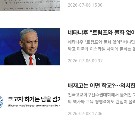
지역 비하성 응원 구호를 외쳐 논란을
2026-07-06 15:00
네타냐후 "트럼프와 불화 없어" 베냐민 네타냐후 이스라엘 총리가 5일(현지시간) 이란 문제를 둘러
싸고 미국과 이스라엘 사이에 불화는 
의 화상 인터뷰에서 양국 간 균열은 없
2026-07-06 09:37
단과 핵연료 농축시설 해체라는 동일한
배재고는 어떤 학교?⋯의치한
전국고교야구선수권대회에서 불거진 '
의 역사와 교육 경쟁력에도 관심이 쏠리고 있다. 지난달 29일 목동야구장에서 
교야구선수권대회에서 배재고 야구부 일
2026-07-03 17:06
타벅스 가야지"라는 응원 구호를 외쳤고