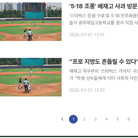
'5·18 조롱' 배재고 사과 
'스타벅스 응원 구호'로 5·18 민주
들이 광주제일고등학교를 찾아 직접 사
과를 받아들일 준비가 되지 않았다며 방문 연기를 요청했다. 1
2026-07-01 13:51
장과 교감 등 교직원 12명, 야구부 학생
“프로 지명도 흔들릴 수 있다
배재고 야구부의 ‘스타벅스 가야지’ 
가 “학생 선수들에게 이미 사회적 낙인
기자는 1일 CBS라디오 '박성태의 뉴
2026-07-01 13:33
주자가 1루에 있는데 3루로 견제구를 
1
2
3
4
5
6