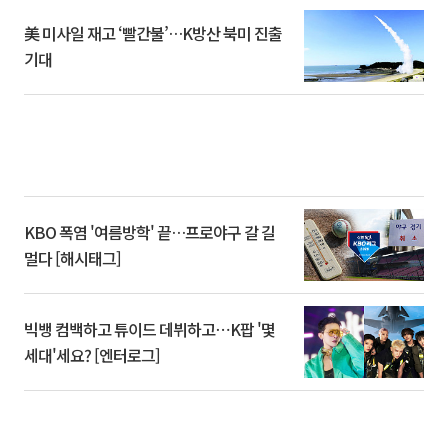
美 미사일 재고 ‘빨간불’…K방산 북미 진출
기대
KBO 폭염 '여름방학' 끝…프로야구 갈 길
멀다 [해시태그]
빅뱅 컴백하고 튜이드 데뷔하고⋯K팝 '몇
세대'세요? [엔터로그]