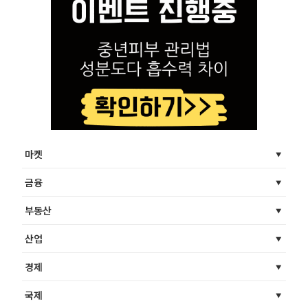
마켓
금융
부동산
산업
경제
국제