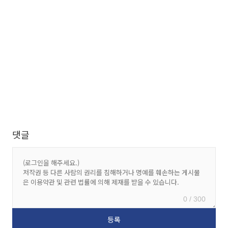
댓글
0 / 300