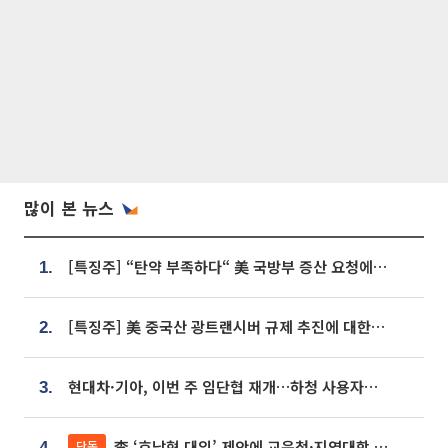
많이 본 뉴스
[특징주] “탄약 부족하다“ 美 국방부 증산 요청에⋯국내 방산주 급등세
1.
[특징주] 美 중국산 광트랜시버 규제 추진에 대한광통신 등 광통신株 강세
2.
현대차·기아, 이번 주 임단협 재개…하청 사용자성 재심도 ‘변수’
3.
李 ‘호남형 대입’ 제안에 교육청·지역대학 서·논술형 입시 연계 '착수'
단독
4.