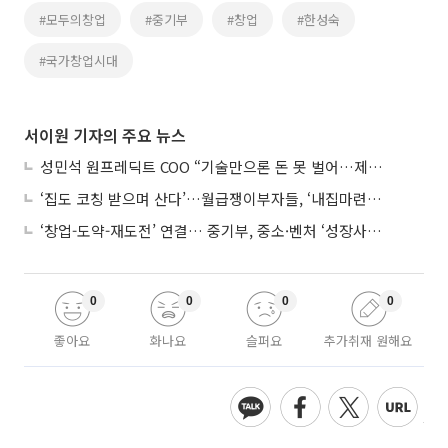
#모두의창업
#중기부
#창업
#한성숙
#국가창업시대
서이원 기자의 주요 뉴스
성민석 원프레딕트 COO “기술만으론 돈 못 벌어…제조 AI도 제품 돼야”
‘집도 코칭 받으며 산다’…월급쟁이부자들, ‘내집마련’ 신청 증가세
‘창업-도약-재도전’ 연결… 중기부, 중소·벤처 ‘성장사다리’ 짓는다
0
0
0
0
좋아요
화나요
슬퍼요
추가취재 원해요