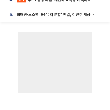
최태원·노소영 '9440억 분할' 판결, 이번주 재상고 여부 주목
5.