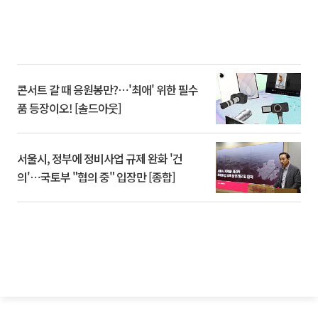
콘서트 갈 때 응원봉만?⋯'최애' 위한 필수
품 등장이오! [솔드아웃]
서울시, 정부에 정비사업 규제 완화 '건
의'⋯국토부 "협의 중" 입장만 [종합]