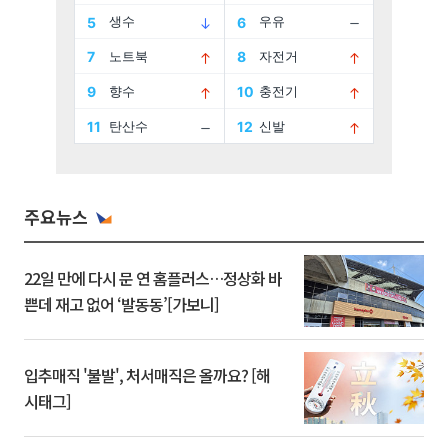
주요뉴스
22일 만에 다시 문 연 홈플러스…정상화 바
쁜데 재고 없어 ‘발동동’[가보니]
입추매직 '불발', 처서매직은 올까요? [해
시태그]