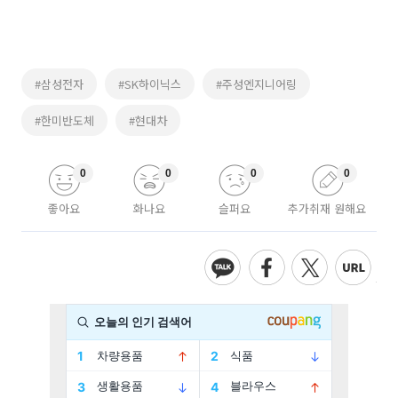
#삼성전자
#SK하이닉스
#주성엔지니어링
#한미반도체
#현대차
0
0
0
0
좋아요
화나요
슬퍼요
추가취재 원해요