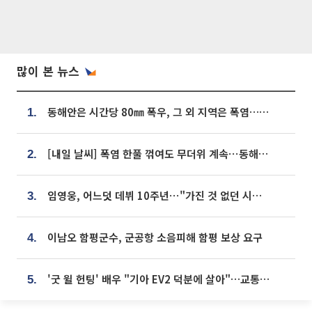
많이 본 뉴스
동해안은 시간당 80㎜ 폭우, 그 외 지역은 폭염…‘극과 극 날씨’
1.
[내일 날씨] 폭염 한풀 꺾여도 무더위 계속⋯동해안 이틀 연속 비
2.
임영웅, 어느덧 데뷔 10주년⋯"가진 것 없던 시절, 내 앞엔 20명의 팬뿐"
3.
이남오 함평군수, 군공항 소음피해 함평 보상 요구
4.
'굿 윌 헌팅' 배우 "기아 EV2 덕분에 살아"…교통사고 후 안전성 극찬
5.