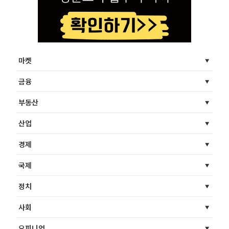
마켓
금융
부동산
산업
경제
국제
정치
사회
오피니언