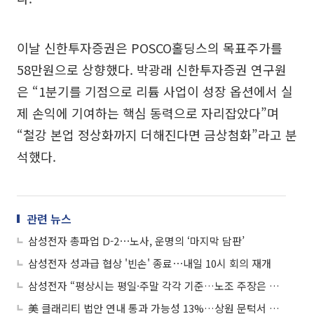
이날 신한투자증권은 POSCO홀딩스의 목표주가를
58만원으로 상향했다. 박광래 신한투자증권 연구원
은 “1분기를 기점으로 리튬 사업이 성장 옵션에서 실
제 손익에 기여하는 핵심 동력으로 자리잡았다”며
“철강 본업 정상화까지 더해진다면 금상첨화”라고 분
석했다.
관련 뉴스
삼성전자 총파업 D-2⋯노사, 운명의 ‘마지막 담판’
삼성전자 성과급 협상 '빈손' 종료⋯내일 10시 회의 재개
삼성전자 “평상시는 평일·주말 각각 기준…노조 주장은 법원 결정 호도”
美 클래리티 법안 연내 통과 가능성 13%…상원 문턱서 제동