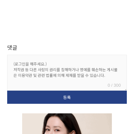
댓글
0 / 300