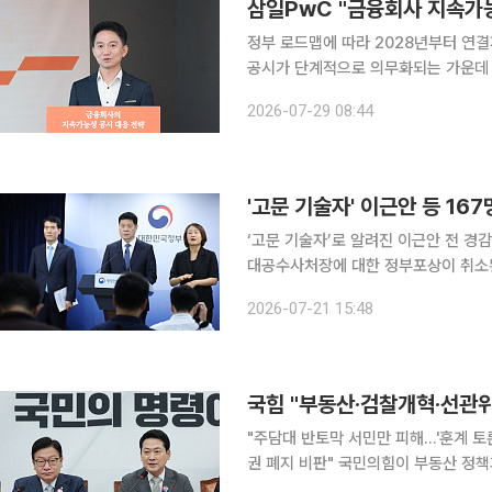
삼일PwC "금융회사 지속가능
정부 로드맵에 따라 2028년부터 연
공시가 단계적으로 의무화되는 가운데 
대한 기후 시나리오와 재무영향을 분석
2026-07-29 08:44
이 나온. 특히 기후 관련 위험과 기회를
'고문 기술자' 이근안 등 16
‘고문 기술자’로 알려진 이근안 전 경
대공수사처장에 대한 정부포상이 취소된다. 행안부는 21일 국무회의에서 이 같은 내용의
(안)’이 심의·의결됐다고 밝혔다. 이번에 취소되는 정부포상은 총 167명 198점이다. 구체적으로
2026-07-21 15:48
△12·12 군사반란과 5·18 민주화운동
국힘 "부동산·검찰개혁·선관
"주담대 반토막 서민만 피해…'훈계 토론
권 폐지 비판" 국민의힘이 부동산 정책과 검찰개혁, 중앙선거관리위원회 논란 등을 고리로 이재명
정부를 향한 공세 수위를 한층 끌어올렸다. 장동혁 국민의힘 대표는 13일 국회에서 열린