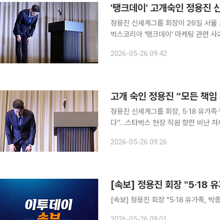
'탱크데이' 고개숙인 정용진 
정용진 신세계그룹 회장이 26일 서울 
벅스코리아 '탱크데이' 마케팅 관련 사과
와 실망을 느끼신 5·18 민주화운동 유
2026-05-26 09:42
머리 숙여 사죄드리며 용서를 구한다"
고개 숙인 정용진 “모든 책임
정용진 신세계그룹 회장, 5·18 유가
다”…스타벅스 현장 직원 향한 비난 
위해 다시 시작하겠다” 정용진 신세계그룹 회장이 스타벅스 ‘탱크데이’ 논란과 관련해 공식 석상에
2026-05-26 09:26
서 직접 대국민 사
[속보] 정용진 회장 "5·18
[속보] 정용진 회장 "5·18 유가족, 
2026-05-26 09:01