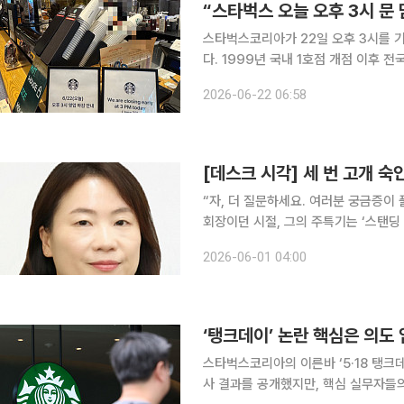
“스타벅스 오늘 오후 3시 문
스타벅스코리아가 22일 오후 3시를 기
다. 1999년 국내 1호점 개점 이후 전
조치는 지난달 불거진 이른바 '탱크데이
2026-06-22 06:58
검하기 위한 차원이다. 스타벅스는 전국
[데스크 시각] 세 번 고개 숙
“자, 더 질문하세요. 여러분 궁금증이 풀릴 때까지 질
회장이던 시절, 그의 주특기는 ‘스탠딩 백브
금도 그렇지만, 그는 ‘현장 경영’을 자
2026-06-01 04:00
얻기 위해 애쓰는 모습이 안쓰러웠을까
스타벅스코리아의 이른바 ‘5·18 탱크
사 결과를 공개했지만, 핵심 실무자들