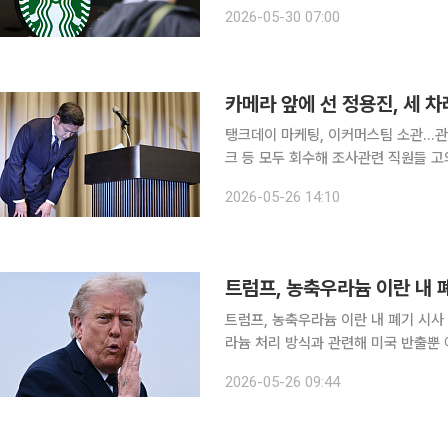
으로 확인하지 못했다고 밝혔습니다. 
2026-05-30 07:00
대화, 기획 경위, 결재 과정을 확인할
카메라 앞에 선 정용진, 세 차
탱크데이 마케팅, 이커머스팀 소관...
크 등 모두 회수해 조사관련 직원들 고
문 사과 여부엔 “진상 규명이 우선” 정용진 신세계그룹 회장이 스타벅스코리아(스타벅스) ‘5.18 탱
2026-05-26 14:10
크데이’ 논란에 대해 직접 얼굴을 드러
트럼프, 농축우라늄 이란 내 폐기 시사 도널드 트럼프 미국 대통령은 25일(현지시간) 이란의 농축우
라늄 처리 방식과 관련해 미국 반출뿐 
다는 뜻을 내비쳤습니다. 트럼프 대통
2026-05-26 09:44
옮겨 폐기되거나, 더 바람직하게는 이