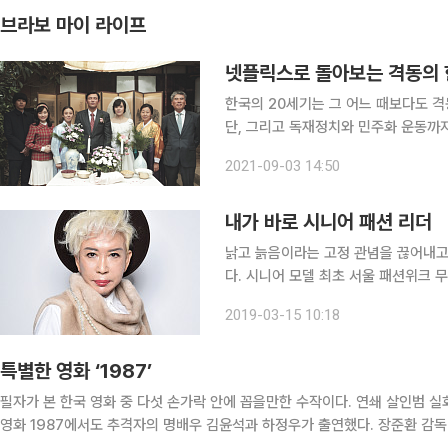
브라보 마이 라이프
넷플릭스로 돌아보는 격동의 
한국의 20세기는 그 어느 때보다도 격
단, 그리고 독재정치와 민주화 운동까
미래는 없다’라는 말이 있듯이 지금의
2021-09-03 14:50
내가 바로 시니어 패션 리더
낡고 늙음이라는 고정 관념을 끊어내고
다. 시니어 모델 최초 서울 패션위크 
두(더쇼프로젝트·64) 씨다. 늦은 데
2019-03-15 10:18
는 두 사람. 그들만의 패션 포인트와 
특별한 영화 ‘1987’
필자가 본 한국 영화 중 다섯 손가락 안에 꼽을만한 수작이다. 연쇄 살인범 실
영화 1987에서도 추격자의 명배우 김윤석과 하정우가 출연했다. 장준환 감독