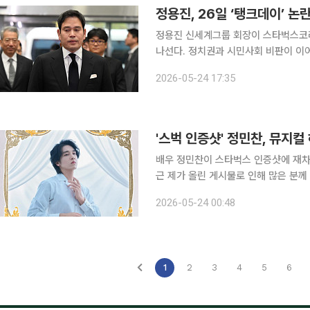
정용진, 26일 ‘탱크데이’ 
정용진 신세계그룹 회장이 스타벅스코리
나선다. 정치권과 시민사회 비판이 이
도 함께 공개하기로 했다. 24일 업계에 따르면 정용진 신세계그룹 회장은 26일 오전 서울 강남구
2026-05-24 17:35
조선팰리스에서 스타벅스코리아의 ‘탱크
'스벅 인증샷' 정민찬, 뮤
배우 정민찬이 스타벅스 인증샷에 재차 고개 숙였다. 23일 정민찬은 자
근 제가 올린 게시물로 인해 많은 분께
차 사과문을 게재했다. 정민찬은 “평소 공연과 연습, 여러 활동을 혼자 감당하며 지내다 보니 최근의
2026-05-24 00:48
사회적 분위기와 관련된 상황들을 제대
1
2
3
4
5
6