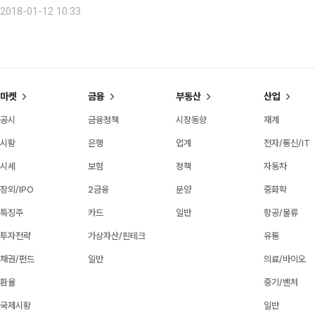
다. 현재 예매 순위 2위권을 달리고 있으나 실화를 바탕으로 한 영화라는데 
2018-01-12 10:33
마켓
금융
부동산
산업
공시
금융정책
시장동향
재계
시황
은행
업계
전자/통신/IT
시세
보험
정책
자동차
장외/IPO
2금융
분양
중화학
특징주
카드
일반
항공/물류
투자전략
가상자산/핀테크
유통
채권/펀드
일반
의료/바이오
환율
중기/벤처
국제시황
일반