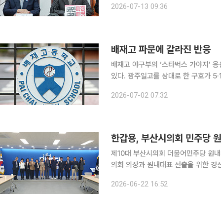
2026-07-13 09:36
의에서 "결국 선관위가 또 선관위했다
배재고 파문에 갈라진 반응
배재고 야구부의 ‘스타벅스 가야지’ 
있다. 광주일고를 상대로 한 구호가 5
센 가운데, 대한야구소프트볼협회는 배
2026-07-02 07:32
면 일각에서는 미성년 학생 선수들에게
한갑용, 부산시의회 민주당 
제10대 부산시의회 더불어민주당 원내대표에
의회 의장과 원내대표 선출을 위한 경
화되는 모습이다. 특히 국민의힘이 다수당 지위를 유지한 가운데 민주당이 원내교섭단체를 구성하
2026-06-22 16:52
게 되면서 향후 시정 견제와 협치를 둘