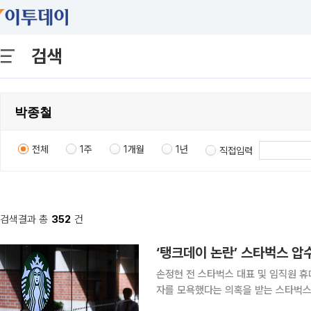
검색
전체
1주
1개월
1년
직접입력
검색결과 총
352
건
‘탱크데이 논란’ 스타벅스 
손정현 전 스타벅스 대표 및 임직원 휴대전화 확보 ‘탱크데이’ 프로모션으로 
자를 모욕했다는 의혹을 받는 스타벅스 본사가 경찰 
울청 광역수사단 공공범죄수사대는 이날 