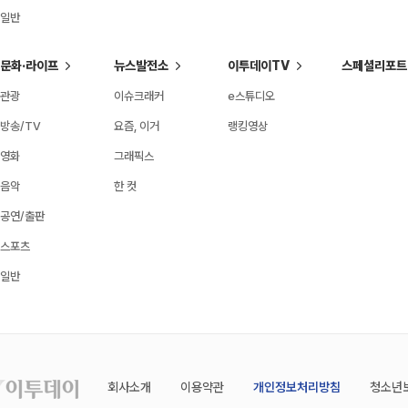
일반
문화·라이프
뉴스발전소
이투데이TV
스페셜리포트
관광
이슈크래커
e스튜디오
방송/TV
요즘, 이거
랭킹영상
영화
그래픽스
음악
한 컷
공연/출판
스포츠
일반
회사소개
이용약관
개인정보처리방침
청소년