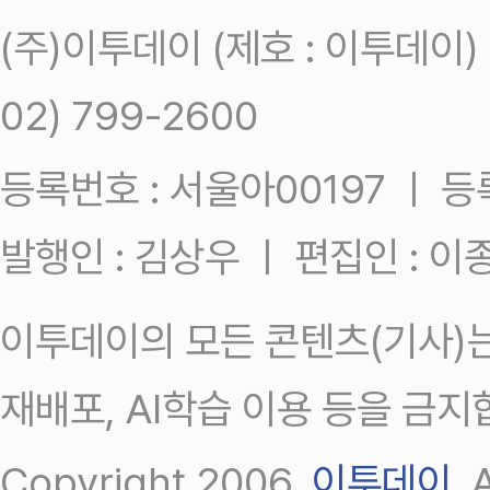
(주)이투데이 (제호 : 이투데이
02) 799-2600
등록번호 : 서울아00197 ㅣ 등록일
발행인 : 김상우 ㅣ 편집인 : 
이투데이의 모든 콘텐츠(기사)는
재배포, AI학습 이용 등을 금지
Copyright 2006.
이투데이
.