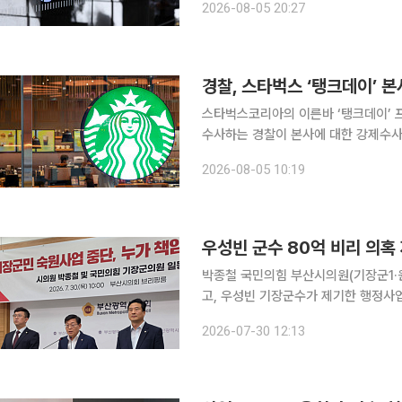
2026-08-05 20:27
서울 강남구 역삼동 센터필드 빌딩 스
경찰, 스타벅스 ‘탱크데이’ 
스타벅스코리아의 이른바 ‘탱크데이’ 
수사하는 경찰이 본사에 대한 강제수사
은 정황을 확인한 경찰은 행사 기획 
2026-08-05 10:19
서울경찰청 광역수사단 공공범죄수사대는
우성빈 군수 80억 비리 의혹 
박종철 국민의힘 부산시의원(기장군1·
고, 우성빈 기장군수가 제기한 행정사업 특혜 의혹을 
을, 취임 3주 만에 '토호세력과의 전쟁
2026-07-30 12:13
치 공세'로 규정한 국민의힘 시의원 간 