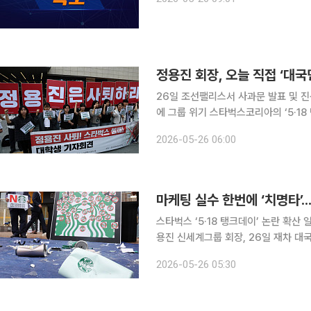
정용진 회장, 오늘 직접 ‘대국
26일 조선팰리스서 사과문 발표 및 진
에 그룹 위기 스타벅스코리아의 ‘5·18 탱크데이’ 마케팅 논란이 일파만파 확산하자, 정용진 신세계
그룹 회장이 사태 수습을 위해 다시 한번 고개를 숙인다. 신세계그
2026-05-26 06:00
일) 오전 9시 서울 강남구 조선팰리스
스타벅스 ‘5·18 탱크데이’ 논란 확산
용진 신세계그룹 회장, 26일 재차 대국민 사과 ‘소비자 감수성(Consumer Sensi
기업의 생존을 가르는 핵심 경영 지표로
2026-05-26 05:30
자 반응이이 기업의 윤리 및 역사 인식,