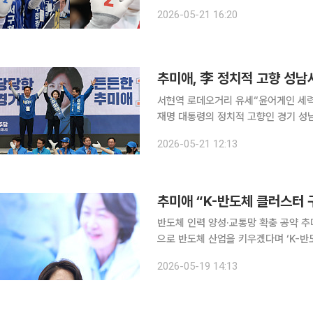
권은 물론 부산·대구·충청까지 전국 민
2026-05-21 16:20
부 출범 이후 처음 치러지는 전국 단위
추미애, 李 정치적 고향 성남서 
서현역 로데오거리 유세“윤어게인 세력 몰아내야” 추미애 더불어민주당 경
재명 대통령의 정치적 고향인 경기 성남
해 경기도를 대전환하겠다”고 밝혔다. 추 후보는 이날 오전 성남 서현역 로데오거리에서 열린 출정
2026-05-21 12:13
식에서 “이번에는 반드시 31개 시·군
추미애 “K-반도체 클러스터
반도체 인력 양성·교통망 확충 공약 추미애 더불어민주당 경기도지사 후보가 19일 경기남부를 중심
으로 반도체 산업을 키우겠다며 ‘K-반도체 클러스
의회에서 기자회견을 열고 “경기도에는
2026-05-19 14:13
세계 최고 수준의 반도체 생산기지가 자