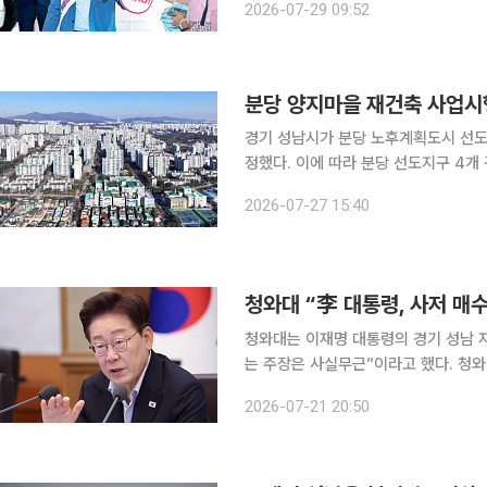
2026-07-29 09:52
이 직원들과 함께 '갑질 제로' 출근길 
분당 양지마을 재건축 사업시
경기 성남시가 분당 노후계획도시 선
정했다. 이에 따라 분당 선도지구 4개
진 단계에 들어섰다. 성남시는 분당 노후계획도시 32구역인 양지마을 재건축 사업시행자로 대신자
2026-07-27 15:40
청와대 “李 대통령, 사저 매
청와대는 이재명 대통령의 경기 성남 
는 주장은 사실무근”이라고 했다. 청와대 대변인실은 21일 언론 공지를 통해 “매수인의 사정을 배려
해 등기 이전을 했으며 근저당 설정은
2026-07-21 20:50
밝혔다. 이어 “근저당 설정은 10