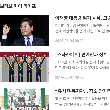
브라보 마이 라이프
이재명 대통령 임기 시작, 고
제21대 대통령 선거에서 더불어민주당
전체 위원회의를 열어 대선 개표 결과
확정했다. 이재명 제21대 대통령의 임기가 4
2025-06-04 08:38
령자 정책도 전면적 전환을 예고하고 있
[스타라이프] 연예인과 정치
1978년 10대 국회의원 선거에 낯익은 얼굴이 당
런트 홍성우였다. 당시 37세의 나이에 연예
이 된 홍성우는 11, 12대 민주정의당
2016-06-07 09:18
신영균, 탤런트 코미디언 이주일, 가수
“유치원·복지관… 장소 안가
'99세까지 빵빵하게 취미활동을 하자’를 모토
럽’은 성남문화재단이 시민들이 자발적