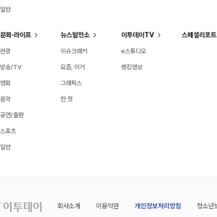
일반
문화·라이프
뉴스발전소
이투데이TV
스페셜리포트
관광
이슈크래커
e스튜디오
방송/TV
요즘, 이거
랭킹영상
영화
그래픽스
음악
한 컷
공연/출판
스포츠
일반
회사소개
이용약관
개인정보처리방침
청소년