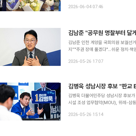
6·3 지방선거와 함께 치러진 국회의원
2026-06-04 07:46
신 7명 가운데 5명이 국회와 지방정부
김남준 인천 계양을 국회의원 보궐선거
지”"주권 장애 풀겠다"…쉬운 정치·책
지원"李대통령에게 배운 정치, 한 발 더 보태겠다” 이재명 대통령은 과거
2026-05-26 17:07
청 공무원들에게 명찰을 달게 했습니다
김병욱 더불어민주당 성남시장 후보가 
시설 조성 업무협약(MOU), 위례-삼
속도를 내고 있다. 김 후보는 대한민국 첨단산업의 거점인 판교·분당 일대 혁신기업을 하나로 묶은
2026-05-26 15:14
'판교테크밸리 액티브 ETF' 출시를 추