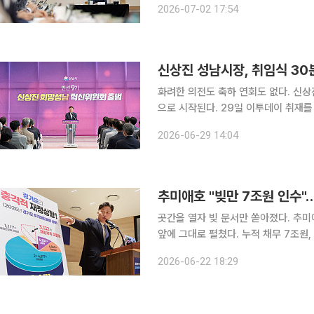
2026-07-02 17:54
선 9기는 시민이 일상에서 변화를 체감
화려한 의전도 축하 연회도 없다. 신상
으로 시작된다. 29일 이투데이 취재를 종합하면 성남시는 민선 9기 출범을 맞아 신상진 성남시장의
취임식을 7월1일 오전 9시 성남시청 1층
2026-06-29 14:04
훈·재향군인·체육·장애인·문화예술·아동
추미애호 "빚만 7조원 인수"
곳간을 열자 빚 문서만 쏟아졌다. 추미
앞에 그대로 펼쳤다. 누적 채무 7조원,
더 매서웠다. 22일 이투데이 취재를 종합하면 추미애 경기도지사 당선인 공정·혁신·포용 경기준비
2026-06-22 18:29
위원회는 이날 브리핑을 열고 경기도 