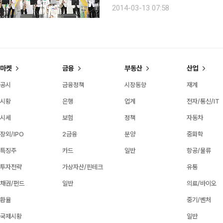
클럽은 ‘나눔으로 즐겁고 기뻐하면 내가
2014-03-13 07:58
로 걸고 지난해 8월 결성돼 현재 10명
마켓
금융
부동산
산업
공시
금융정책
시장동향
재계
시황
은행
업계
전자/통신/IT
시세
보험
정책
자동차
장외/IPO
2금융
분양
중화학
특징주
카드
일반
항공/물류
투자전략
가상자산/핀테크
유통
채권/펀드
일반
의료/바이오
환율
중기/벤처
국제시황
일반