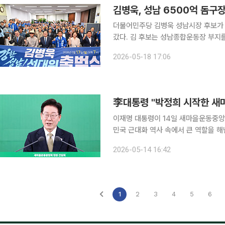
김병욱, 성남 6500억 돔구
더불어민주당 김병욱 성남시장 후보가
갔다. 김 후보는 성남종합운동장 부지를 약 6500억원 규모의 야구 복합 돔구장으로 전환하고, 성남
메트로와 동부순환도로 등 교통 공약을 앞세워 
2026-05-18 17:06
기자회견에서 1986년 준공된 성남종
李대통령 "박정희 시작한 새
이재명 대통령이 14일 새마을운동중앙
민국 근대화 역사 속에서 큰 역할을 
진영 대통령이 새마을운동중앙회를 공식 방문한 것은 
2026-05-14 16:42
시 새마을운동중앙회에서 열린 현장 
1
2
3
4
5
6