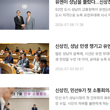
유엔이 성남을 불렀다…신상진,
92만 도시 성남의 교통정책이 유엔(
도시 자격으로 뉴욕 유엔무대에 서서 
를 직접 발표하고, 지방자치단체 최초로
2026-07-08 11:28
정까지 세계에
신상진, 성남 민생 챙기고 
발은 성남의 골목에, 시선은 유엔 무대
생 현장을 누빈 데 이어, 곧바로 뉴
다. 안으로는 민생, 밖으로는 도시외교. 민선
2026-07-03 09:37
취재를 종합하면, 신상진 성남시장은 
신상진, 민선9기 첫 소통회의
민선 9기 성남시정의 첫 간부회의 화
장 수질. 시민의 하루를 불편하게 하는 가장 
재를 종합하면, 신상진 성남시장은 이날