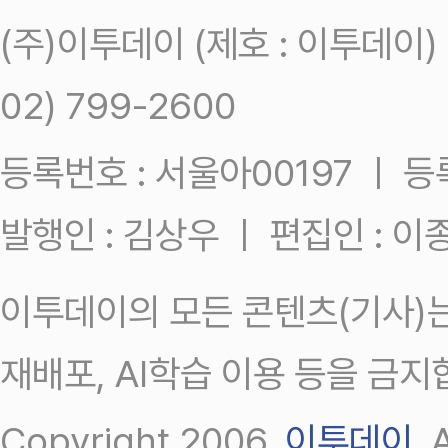
(주)이투데이 (제호 : 이투데이
02) 799-2600
등록번호 : 서울아00197 ㅣ 등록일
발행인 : 김상우 ㅣ 편집인 : 
이투데이의 모든 콘텐츠(기사)는
재배포, AI학습 이용 등을 금지
Copyright 2006.
이투데이
.