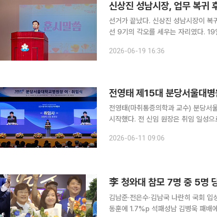
신상진 성남시장, 업무 복귀 
선거가 끝났다. 신상진 성남시장이 복귀
선 9기의 각오를 세우는 자리였다. 19일 이투데이 취재를 종합하면 신상진 성남시장은 이날 오전
시청 1층 온누리에서 열린 직원조회에
2026-06-19 16:36
이날 직원조회는 성남시립합창단의 식
전영태 제15대 분당서울대병
전영태(마취통증의학과 교수) 분당서울
시작했다. 전 신임 원장은 취임 일성으
했다. 11일 분당서울대병원에 따르면 전날 분당서울대병원 헬스케어혁신파크 미래홀에서 진행된 취
2026-06-11 09:06
임 행사에는 유홍림 서울대학교 총장,
李 청와대 참모 7명 중 5명 
김남준·전은수·김남국 나란히 국회 입
동훈에 1.7%p 석패성남 김병욱 패배에 여권 “뼈아프다" 이재