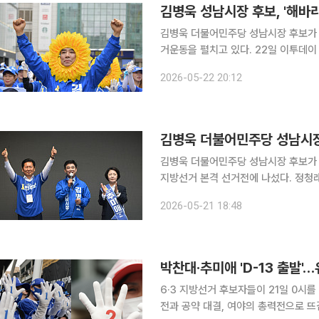
김병욱 성남시장 후보, '해바
김병욱 더불어민주당 성남시장 후보가 
거운동을 펼치고 있다. 22일 이투데이 취재를 종합하면, 김 후보 캠프는 유세 현장 곳곳을 노란 해
바라기로 장식하고 있다. 해바라기가 
2026-05-22 20:12
김병욱 더불어민주당 성남시장 후보가 
지방선거 본격 선거전에 나섰다. 정청래 더불어민주당 대표와 추미애 경기도지사 후보가 첫 유세 장
소로 성남을 선택해 지원 유세에 나섰다. 이투데이 취재를 종합하면 이날 출정식에서 정청래 
2026-05-21 18:48
"이재명-추미애-김병욱으로 이어지는 
6·3 지방선거 후보자들이 21일 0시
전과 공약 대결, 여야의 총력전으로 뜨