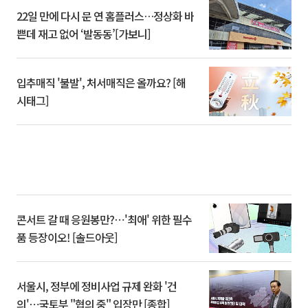
22일 만에 다시 문 연 홈플러스…정상화 바
쁜데 재고 없어 ‘발동동’[가보니]
입추매직 '불발', 처서매직은 올까요? [해
시태그]
콘서트 갈 때 응원봉만?⋯'최애' 위한 필수
품 등장이오! [솔드아웃]
서울시, 정부에 정비사업 규제 완화 '건
의'⋯국토부 "협의 중" 입장만 [종합]