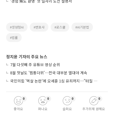
‘경험 無도 환영’ 첫 일자리 도전 설명서
#생성형AI
#변호사
#로스쿨
#AI기본법
#법률
정지윤 기자의 주요 뉴스
7월 다섯째 주 유튜브 영상 순위
8월 첫날도 '찜통더위'⋯전국 대부분 열대야 계속
국민의힘 '멱살 논란'에 오세훈 1심 유죄까지⋯"터질 게 터졌다"
0
0
0
0
좋아요
화나요
슬퍼요
추가취재 원해요