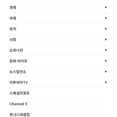
경제
국제
정치
사회
오피니언
문화·라이프
뉴스발전소
이투데이TV
스페셜리포트
Channel 5
위너스IR클럽