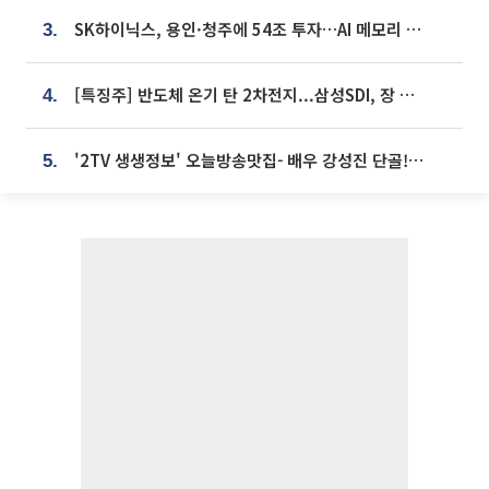
SK하이닉스, 용인·청주에 54조 투자…AI 메모리 생산기지 키운다
3.
[특징주] 반도체 온기 탄 2차전지...삼성SDI, 장 초반 7% 넘게 껑충
4.
'2TV 생생정보' 오늘방송맛집- 배우 강성진 단골! 쌀국수ㆍ푸팟퐁 커리 맛집 '블○○○'
5.