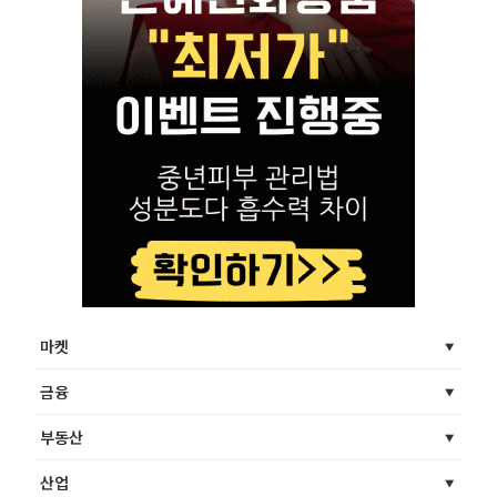
마켓
금융
부동산
산업