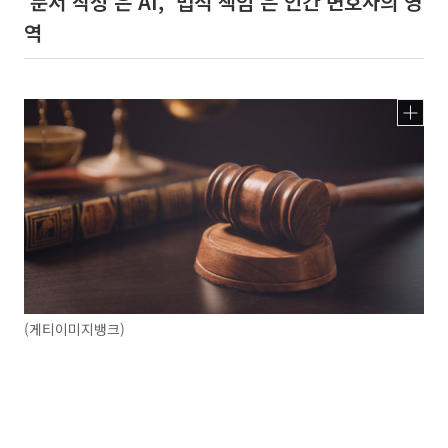
'문서 작성'은 AI, '법적 책임'은 인간 변호사의 영
역
(게티이미지뱅크)