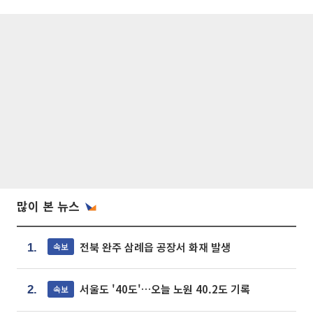
많이 본 뉴스
전북 완주 삼례읍 공장서 화재 발생
속보
1.
서울도 '40도'…오늘 노원 40.2도 기록
속보
2.