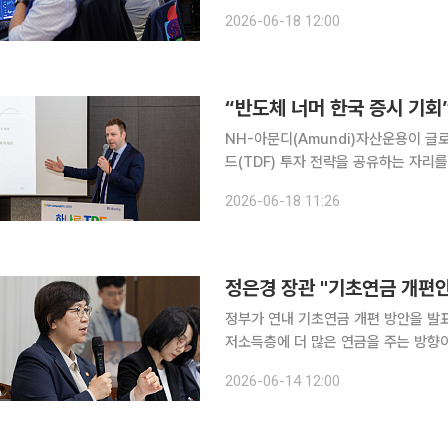
하고 있다. 특히 해외투자가 환율에 
2026-06-18 12:00
“반도체 너머 한국 증시 기회
NH-아문디(Amundi)자산운용이 글로
드(TDF) 투자 전략을 공유하는 자리
하는 ‘글라이드패스’의 중요성과 한국 증
2026-06-18 11:26
로 다뤄졌다. NH-아문디(Amun
정은경 장관 "기초연금 개편
정부가 연내 기초연금 개편 방안을 발표
저소득층에 더 많은 연금을 주는 방향이다. 정은경 보건복지부 장관은 11일 서울 모처에서
자간담회에서 “기초연금 개편 방안을 
2026-06-14 12:00
조기에 확정하는 것이 목표”라고 말했다