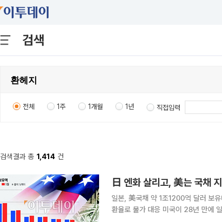
검색
전체
1주
1개월
1년
직접입력
검색결과 총
1,414
건
日 엔화 살리고, 美는 국채 
일본, 美국채 약 1조1200억 달러 
환율로 물가 대응 미국이 28년 만에 일본과 손잡고 엔화 방어에 나선 배경에는 동맹국 지원만이 아
니라 자국 국채시장을 지키려는 계산이 깔린 것으로 분석된다