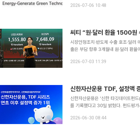
(CAPA)을 확대한 신공장을 현재까지
2026-07-06 10:48
이터센터용 비상발전기 시장에서 70~
씨티 “원·달러 환율 1500
시장안정조치·반도체 수출 호조·달러 
출은 부담 향후 3개월내 원·달러 환율이 1500원 수준까지 하락할 것이라는 전망이 나왔다. 외국인
주식자금 유출이 이어지고 있지만 국민
2026-07-03 11:39
조에 따른 달러 공급이 이를 상쇄하면
신한자산운용 TDF, 설정액 
신한자산운용은 ‘신한 타깃데이트펀드(TD
를 기록했다고 30일 밝혔다. 펀드평가사 제로인에 따르면 지난 26일 기준 신한자산운용의 ‘신한마
음편한적격TDF’와 ‘신한빠른대응적격T
2026-06-30 08:44
가했다. 이는 국내 TDF 운용사 가운데