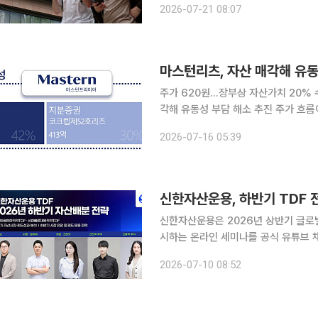
2026-07-21 08:07
불확실성에 따른 투기적 매수세가 팽팽
마스턴리츠, 자산 매각해 유
주가 620원…장부상 자산가치 20% 
각해 유동성 부담 해소 추진 주가 흐름이 부진한 마스턴프리미어리츠가 국내외 부동산 매각을 통한
유동성 확보에 나섰다. 부동산 가치 
2026-07-16 05:39
난 가운데 올해 하반기 추진하는 프랑
신한자산운용, 하반기 TDF 전
신한자산운용은 2026년 상반기 글로
시하는 온라인 세미나를 공식 유튜브 
투자 방향을 점검할 수 있는 내용으로
2026-07-10 08:52
나는 투자자들이 하반기 글로벌 금융시