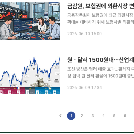
금감원, 보험권에 외환시장 
금융감독원이 보험권에 최근 외환시장 
확대를 대비하기 위해 보험사별 외환리스크 
은 서영일 보험담당 부원장보 주재로 
2026-06-10 15:00
긴급 간담회를 개최
원ㆍ달러 1500원대⋯산업계 ‘
조선·방산은 달러 매출 효과…환헤지 
성 압박 원·달러 환율이 1500원대 중반까지 치솟으면서 산업계 실적 변수로 떠올랐다. 달러로 수출
대금을 받는 조선·방산·반도체 업종은 
2026-06-09 17:34
등 원재료를 달러로 사들이는 석유화학
1
2
3
4
5
6