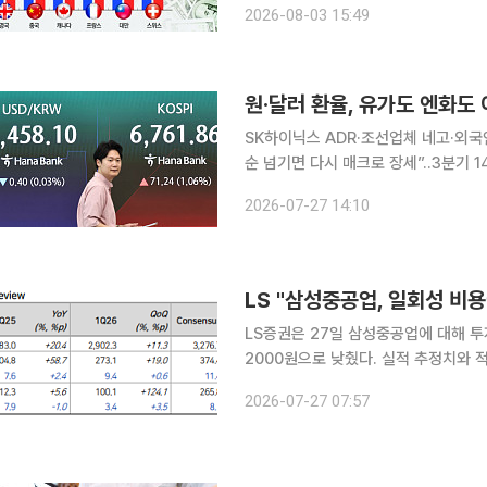
2026-08-03 15:49
본 금융기관의 미 국채 매도로 이어질 
원·달러 환율, 유가도 엔화도
SK하이닉스 ADR·조선업체 네고·외국
순 넘기면 다시 매크로 장세”..3분기 1400~1550원 전망 중동
다시 배럴당 100달러를 웃돌았고, 엔
2026-07-27 14:10
만 원·달러 환율은 오히려 하락세(원화
LS "삼성중공업, 일회성 비
LS증권은 27일 삼성중공업에 대해 투
2000원으로 낮췄다. 실적 추정치와 적용 멀티플 조
2307억원으로 전년 동기 대비 20.4
2026-07-27 07:57
장 컨센서스와 LS증권 추정치를 모두 