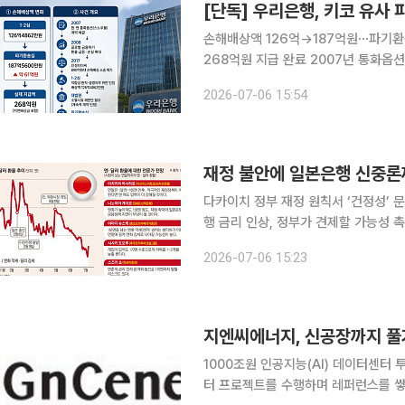
[단독] 우리은행, 키코 유사
손해배상액 126억→187억원⋯파기환
268억원 지급 완료 2007년 통화옵션 계약으로
환헤지 파생상품과 관련해 우리은행의 
2026-07-06 15:54
으로 확정됐다. 이로써 2007년 통화
재정 불안에 일본은행 신중론까
다카이치 정부 재정 원칙서 ‘건정성’ 
행 금리 인상, 정부가 견제할 가능성 촉각 미국 달러화당 엔화 가치가 연내 170엔까지 추락할
다는 경고가 나오기 시작했다. 미국의
2026-07-06 15:23
(BOJ)의 금리 인상 신중론까지 가세
1000조원 인공지능(AI) 데이터센터 
터 프로젝트를 수행하며 레퍼런스를 