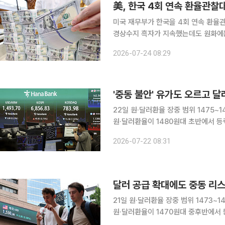
美, 한국 4회 연속 환율관찰대
미국 재무부가 한국을 4회 연속 환율
경상수지 흑자가 지속했는데도 원화에는 절하 압
무부가 23일(현지시간) 이런 내용을 
2026-07-24 08:29
서)를 발표했다고 24일 밝혔다. 이번
22일 원·달러환율 장중 범위 1475
원·달러환율이 1480원대 초반에서 등락할 것이라는 
22일 장중 환율에 대해 "강달러 압력
2026-07-22 08:31
승할 것"이라고 전망했다. 장중 환율 
21일 원·달러환율 장중 범위 1473~
원·달러환율이 1470원대 중후반에서 등락할 것이라
은 21일 장중 환율에 대해 "수출업체