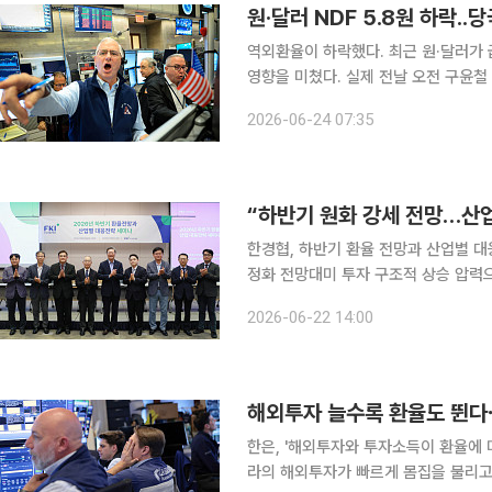
원·달러 NDF 5.8원 하락.
역외환율이 하락했다. 최근 원·달러가
영향을 미쳤다. 실제 전날 오전 구윤철
면, 글로벌 금융시장에서 달러화는 강
2026-06-24 07:35
욕증시는 일제히 하락했고, 달러인덱스는
“하반기 원화 강세 전망…산업
한경협, 하반기 환율 전망과 산업별 대
정화 전망대미 투자 구조적 상승 압력으로…美 협력 필요성
상수지 흑자 확대 등에 힘입어 하반기 
2026-06-22 14:00
만 국제 유가와 미국 통상정책 등 불확
해외투자 늘수록 환율도 뛴다
한은, '해외투자와 투자소득이 환율에 미치는 영향 보고서' 
라의 해외투자가 빠르게 몸집을 불리고