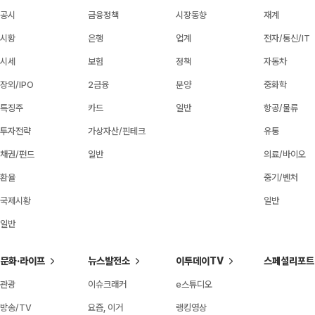
공시
금융정책
시장동향
재계
시황
은행
업계
전자/통신/IT
시세
보험
정책
자동차
장외/IPO
2금융
분양
중화학
특징주
카드
일반
항공/물류
투자전략
가상자산/핀테크
유통
채권/펀드
일반
의료/바이오
환율
중기/벤처
국제시황
일반
일반
문화·라이프
뉴스발전소
이투데이TV
스페셜리포트
관광
이슈크래커
e스튜디오
방송/TV
요즘, 이거
랭킹영상