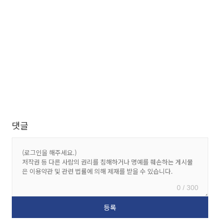
댓글
0 / 300