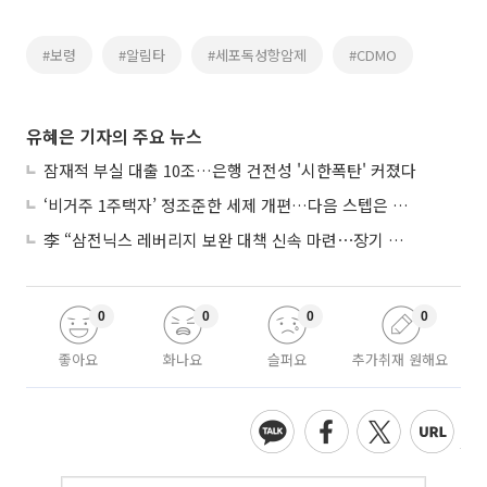
#보령
#알림타
#세포독성항암제
#CDMO
유혜은 기자의 주요 뉴스
잠재적 부실 대출 10조…은행 건전성 '시한폭탄' 커졌다
‘비거주 1주택자’ 정조준한 세제 개편…다음 스텝은 금융 대책
李 “삼전닉스 레버리지 보완 대책 신속 마련⋯장기 채무 과감히 탕감”
0
0
0
0
좋아요
화나요
슬퍼요
추가취재 원해요