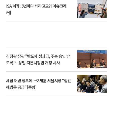
ISA 계좌, 5년마다 깨라고요? [이슈크래
커]
김정관 장관 “반도체 성과급, 주총 승인 받
도록”…상법·자본시장법 개정 시사
세금 꺼낸 정부에…오세훈 서울시장 “집값
해법은 공급” [종합]