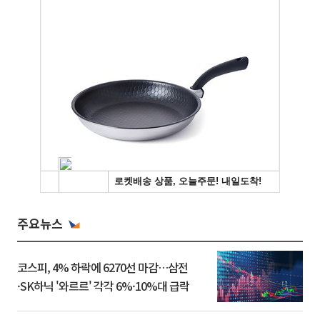
주요뉴스
코스피, 4% 하락에 6270선 마감…삼전
·SK하닉 '와르르' 각각 6%·10%대 급락