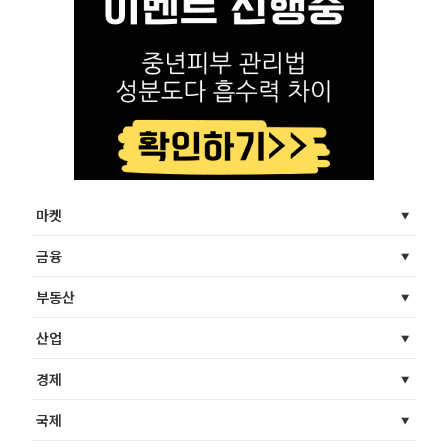
마켓
금융
부동산
산업
경제
국제