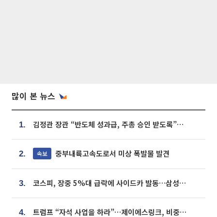
많이 본 뉴스
김정관 장관 “반도체 성과급, 주총 승인 받도록”…상법·자본시장법 개정 시사
1.
중부내륙고속도로서 미상 폭발물 발견
속보
2.
코스피, 장중 5%대 급락에 사이드카 발동…삼성·SK 동반 폭락
3.
트럼프 “자석 사업을 하라”…제이에스링크, 비중국 영구자석 공급망 구축 속도
4.