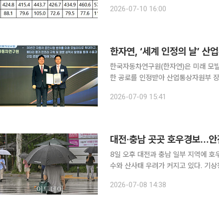
뭄 예·경보’를 발표했다. 행안부에 따르면, 최근 6개월간 전국 누적 강수량은 평년(1991~2020년)
2026-07-10 16:00
의 83.6%(403.4㎜) 수준이다. 부산
한국자동차연구원(한자연)은 미래 모빌
한 공로를 인정받아 산업통상자원부 장관 표창을 수
구 엘리에나호텔에서 열린 '2026년 세
2026-07-09 15:41
인정의 날은 산업통상자원부 국가기술
대전·충남 곳곳 호우경보…
8일 오후 대전과 충남 일부 지역에 호
수와 산사태 우려가 커지고 있다. 기상청은 이날 오후 2시 30분 기준 대전과 충남 공주·부여·서천·
계룡에 호우경보를 발효했다. 강원 영월
2026-07-08 14:38
북 전역, 세종, 전북 고창·김제·진안·무