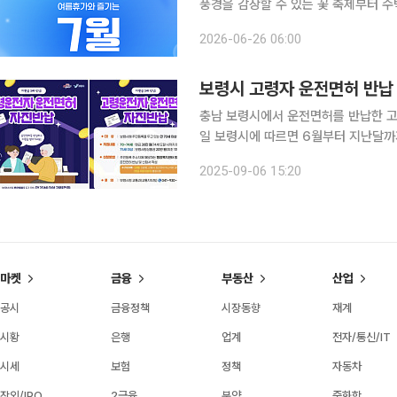
풍경을 감상할 수 있는 꽃 축제부터 수
까지 선택지가 다양하다. 7월 축제는 장거리 여행이 부담스러운 시니어에게도 주말 나들이 코스로
2026-06-26 06:00
활용하기 좋다. 꽃길을 따라 천천히 산
보령시 고령자 운전면허 반납 
충남 보령시에서 운전면허를 반납한 고령
일 보령시에 따르면 6월부터 지난달까지
48명보다 두 배 이상 증가한 수치다. 보령시는 시에 주민등록을 두고 있는 만 70세 이상 고령운전
2025-09-06 15:20
자가 운전면허를 자진 반납하면 지원금
마켓
금융
부동산
산업
공시
금융정책
시장동향
재계
시황
은행
업계
전자/통신/IT
시세
보험
정책
자동차
장외/IPO
2금융
분양
중화학