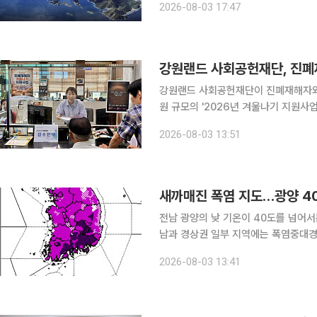
2026-08-03 17:47
있다. 가장 주목받는 앵커 사업은 
강원랜드 사회공헌재단, 진폐
강원랜드 사회공헌재단이 진폐재해자와 
원 규모의 '2026년 겨울나기 지원사업' 신청을 받는다. 강원랜드
광근로 순직 유가족을 대상으로 '2026
2026-08-03 13:51
사업은 재가 진폐재해자와 탄광근로 순
새까매진 폭염 지도…광양 40
전남 광양의 낮 기온이 40도를 넘어서
남과 경상권 일부 지역에는 폭염중대경
가 내려졌다. 기상청에 따르면 이날 오후 1시 현재 전남 광양시 광양읍의 일 최고기온은 40.3도까지
2026-08-03 13:41
치솟았다. 경남 밀양 39.6도, 합천 삼가