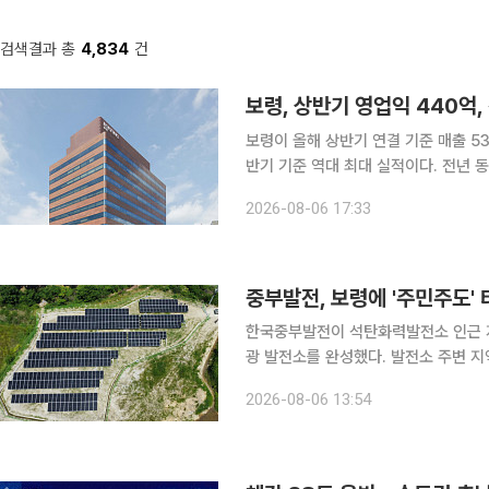
검색결과 총
4,834
건
보령, 상반기 영업익 440억,
보령이 올해 상반기 연결 기준 매출 5
반기 기준 역대 최대 실적이다. 전년 동
(21.1%) 증가했다. 매출총이익은 19
2026-08-06 17:33
전년 동기 대비 증가했다. 이
중부발전, 보령에 '주민주도'
한국중부발전이 석탄화력발전소 인근 지
광 발전소를 완성했다. 발전소 주변 지역에 친환경 재생에너지 인프라를 구축해 주민 복지를 늘리고
'햇빛연금' 시범 모델을 안착시키는 지역 상생 사업으로 
2026-08-06 13:54
천면 오포리 청년회관에서 ‘오포리 