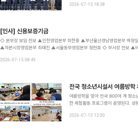
2026-07-15 18:38
원광대병원에 배치된 뒤 전북 전역과 충
[인사] 신용보증기금
◇ 본부장 보임·전보 ▲인천영업본부 최한중 ▲부산울산경남영업본부 백정일 ▲대구경북영업본부 황현귀 ▲충청영업본부 손종욱 (전보)
▲자본시장영업본부 최태진 ▲서울동부영업본부 정현호 ◇ 부서장 전보 ▲비서실 조영직 ▲성과관리부 최중호 ▲ICT전략부 이송필 ▲
2026-07-15 08:49
전국 청소년시설서 여름방학 
여름방학을 맞아 전국 800여 개 청소
한 체험활동 프로그램이 운영된다. 성평등가족부는 청소년들이 방학 기간 다양한 경험을 쌓고 진로
를 탐색할 수 있도록 전국 청소년수련시
2026-07-13 12:00
탐구 분야에서는 서울 중랑청소년센터의