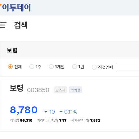
검색
전체
1주
1개월
1년
직접입력
보령
003850
코스피
의약품
8,780
10
0.11%
거래량
86,310
거래대금(백만)
747
시가총액(억)
7,532