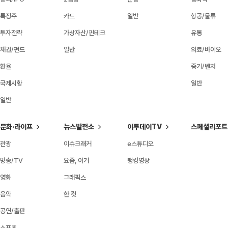
특징주
카드
일반
항공/물류
투자전략
가상자산/핀테크
유통
채권/펀드
일반
의료/바이오
환율
중기/벤처
국제시황
일반
일반
문화·라이프
뉴스발전소
이투데이TV
스페셜리포트
관광
이슈크래커
e스튜디오
방송/TV
요즘, 이거
랭킹영상
영화
그래픽스
음악
한 컷
공연/출판
스포츠