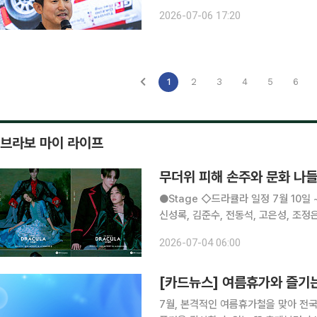
체결⋯인재 육성 병행 “토요타는 누구나 직접 참여하고 즐길 수 있는 ‘풀뿌리 모터스포츠’를 중요하
2026-07-06 17:20
게 생각합니다.” 이병진 한국
1
2
3
4
5
6
브라보 마이 라이프
무더위 피해 손주와 문화 나들
●Stage ◇드라큘라 일정 7월 10일 ~ 10월 18일 장소 LG아트센터 서울 연출 데이빗 스완 출연
신성록, 김준수, 전동석, 고은성, 조정
아온 대표 흥행 뮤지컬 ‘드라큘라’는 
2026-07-04 06:00
동안 단 한 사람만을 사랑한 드
[카드뉴스] 여름휴가와 즐기는
7월, 본격적인 여름휴가철을 맞아 전국