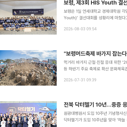
보령, 제3회 HIS Youth
보령은 1일 연세대학교 경제대학원 각당헌(
Youth)’ 결선대회를 성황리에 마쳤다고 3일 밝혔다. HIS Youth는
이들의 꿈을 우주로’라는 슬로건 아래
2026-08-03 09:54
다. 올해로 세 번째를 맞은 이번 대회는
"보령머드축제 바가지 잡는다"
먹거리 바가지 근절·친절 응대 위한 ‘
등 하반기 주요 축제로 확산 문화체육관광부와 행정안전부가 한국관광공사와 함께 여름 축제 성수
기 먹거리 바가지 근절과 외국인 관광객
2026-07-31 09:39
진한다. 문화체육관광부와 행정안
전북 닥터헬기 10년…중증 응
원광대병원서 도입 10주년 기념행사신규 중형헬기로
닥터헬기가 도입 10주년을 맞아 ‘하늘 위 응급실’ 역할
학교병원 닥터헬기장에서 전북 닥터헬기 도입 10주