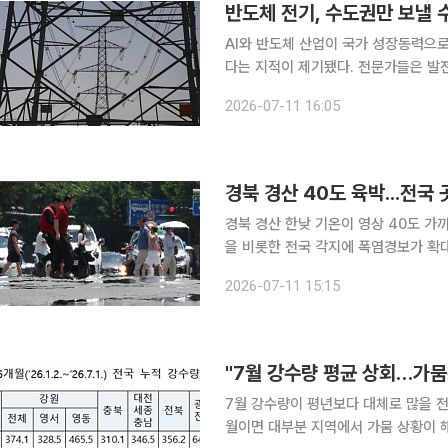
반도체 전기, 수도권만 보낼
AI와 반도체 산업이 국가 성장동력으
다는 지적이 제기됐다. 전문가들은 발
방식으로 전력정책을 전환해야 송전망 
2026-07-11 16:05
제언했다. 국무총리 소속 사회대
경북 경산 40도 육박...전국
경북 경산 한낮 기온이 영상 40도 가
을 비롯한 전국 각지에 폭염경보가 확
나섰다. 폭염경보는 최고 체감온도 35도를 넘는 상태가 이틀 이상 계속될 것으로 보일 때, 폭염주의
2026-07-11 15:15
보는 최고 체감온도 33도를 웃도는 
"7월 강수량 평균 상회…가뭄
7월 강수량이 평년보다 대체로 많을 전
월이면 대부분 지역에서 가뭄 상황이 해소될 것으로 예상된다.