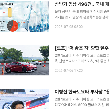
상반기 임상 496건…국내 개
올해 상반기 국내 의약품 임상시험 승인
과제는 초기 임상과 생물학적동등성시험
에서는 후기 임상인 3상 증가가 두드러진 것으로 나타났다. 
2026-07-08 05:00
에 따르면 올해 1~6월 승인된 의약품
2일 ‘토요타 가주 레이싱 모터스포츠 
육 진행토요타 “모터스포츠, ‘더 좋은
코너를 돌아나가던 차량이 브레이크를 
2026-07-06 17:20
아스팔트 위를 미끄러진 타이어에서는 
2일 ‘토요타 가주 레이싱 모터스포츠 클
강조슈퍼레이스 6000 클래스·지알 