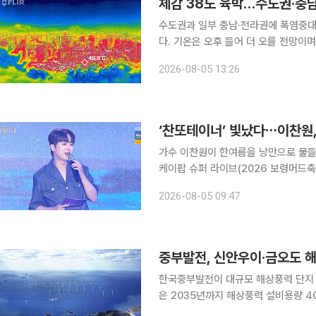
체감 38도 육박…수도권·충
수도권과 일부 충남·전라권에 폭염중대
다. 기온은 오후 들어 더 오를 전망이
것으로 보인다. 기상청이 5일 오후 1시 10분 발표한 속보에 따르면 이날 오후 1시까지 최고체감온도
2026-08-05 13:26
는 경기 김포와 여주 금사에서 각각 37
‘찬또테이너’ 빛났다⋯이찬원
가수 이찬원이 한여름을 낭만으로 물들였다. 이찬원은 4일 방송된 KBS 2TV ‘202
케이팝 슈퍼 라이브(2026 보령머드축제 
올라운더 아티스트의 매력을 자랑했다. 이날 이찬원은 함께 MC를 맡은 웬디와 자연스러운 호
2026-08-05 09:47
물론, 관객들과 소통하며 안정적인 진
중부발전, 신안우이·금오도 해
한국중부발전이 대규모 해상풍력 단지 
은 2035년까지 해상풍력 설비용량 
중심으로 핵심 프로젝트들을 연이어 