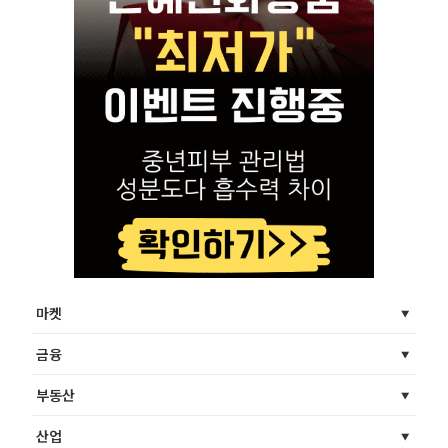
마켓
금융
부동산
산업