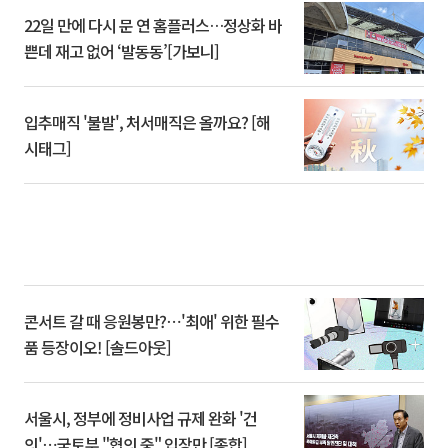
22일 만에 다시 문 연 홈플러스…정상화 바
쁜데 재고 없어 ‘발동동’[가보니]
입추매직 '불발', 처서매직은 올까요? [해
시태그]
콘서트 갈 때 응원봉만?⋯'최애' 위한 필수
품 등장이오! [솔드아웃]
서울시, 정부에 정비사업 규제 완화 '건
의'⋯국토부 "협의 중" 입장만 [종합]