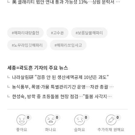
美 클래리티 법안 연내 통과 가능성 13%…상원 문턱서 제동
#해파리대량출현
#고수온
#보름달물해파리
#노무라입깃해파리
#해파리쏘임사고
세종=곽도흔 기자의 주요 뉴스
나라살림硏 "검증 안 된 생산세액공제 10년은 과도"
농식품부, 폭염·가뭄 특별관리기간 운영…차관 총괄 대응체계 격상
한성숙, 방학 중 초등돌봄 현장 점검…"돌봄 사각지대 없애야"
0
0
0
0
좋아요
화나요
슬퍼요
추가취재 원해요