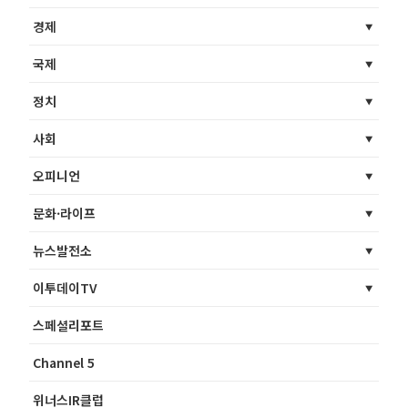
경제
국제
정치
사회
오피니언
문화·라이프
뉴스발전소
이투데이TV
스페셜리포트
Channel 5
위너스IR클럽