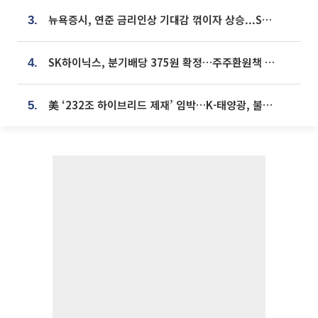
뉴욕증시, 연준 금리인상 기대감 꺾이자 상승...S&P500 사상 최고치 [종합]
3.
SK하이닉스, 분기배당 375원 확정…주주환원책 9월로 앞당겨 발표
4.
美 ‘232조 하이브리드 제재’ 임박…K-태양광, 불확실성 털고 날개 다나
5.