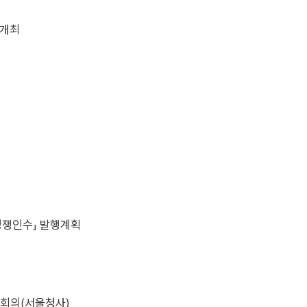
 개최
경쟁인수」 발행계획
관회의(서울청사)