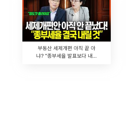
부동산 세제개편 아직 끝 아
냐? "종부세율 발표보다 내릴
것" 장기거주·양도세 전망 I 집
땅지성 I 김인만, 진미윤