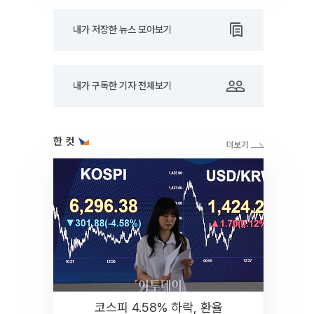
내가 저장한 뉴스 모아보기
내가 구독한 기자 전체보기
한 컷
코스피 4.58% 하락, 환율