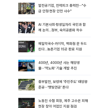
발전공기업, 전력피크 총력전⋯"수
급 안정·현장 안전 사수"
AI 기본사회·평생일자리 국민과 함
께 논의…정부, 숙의공론화 착수
메밀막국수·카이막, 백화점 문 두드
린다…농촌기업 15곳 판로 지원
400년, 4000년 사는 해양생
물⋯'역노화' 기술 개발 추진
중부발전, 보령에 '주민주도' 태양광
준공⋯'햇빛연금' 튼다
노동진 수협 회장, 제주 고수온 피해
현장 찾아 어업인 지원 점검