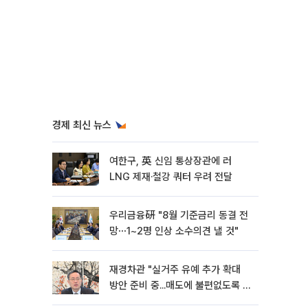
경제 최신 뉴스
여한구, 英 신임 통상장관에 러
LNG 제재·철강 쿼터 우려 전달
우리금융硏 "8월 기준금리 동결 전
망⋯1~2명 인상 소수의견 낼 것"
재경차관 "실거주 유예 추가 확대
방안 준비 중...매도에 불편없도록 노
력"