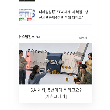
나라살림硏 "조세체계 더 복잡…생
산세액공제·1주택 우대 재검토"
뉴스발전소
ISA 계좌, 5년마다 깨라고요?
[이슈크래커]