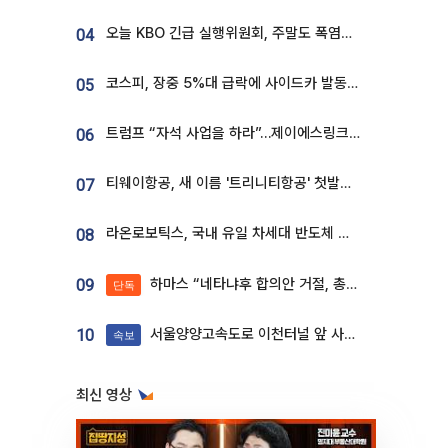
오늘 KBO 긴급 실행위원회, 주말도 폭염취소 될까
04
코스피, 장중 5%대 급락에 사이드카 발동…삼성·SK 동반 폭락
05
트럼프 “자석 사업을 하라”…제이에스링크, 비중국 영구자석 공급망 구축 속도
06
티웨이항공, 새 이름 '트리니티항공' 첫발…SSC 전략 본격화
07
라온로보틱스, 국내 유일 차세대 반도체 공정 로봇 개발 ‘고객사 테스트 진행’
08
하마스 “네타냐후 합의안 거절, 총선 앞두고 시간 끌기”
09
단독
서울양양고속도로 이천터널 앞 사고 발생
10
속보
최신 영상