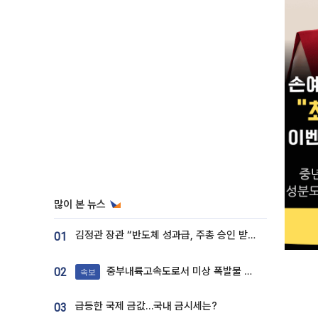
많이 본 뉴스
김정관 장관 “반도체 성과급, 주총 승인 받도록”…상법·자본시장법 개정 시사
01
중부내륙고속도로서 미상 폭발물 발견
02
속보
급등한 국제 금값…국내 금시세는?
03