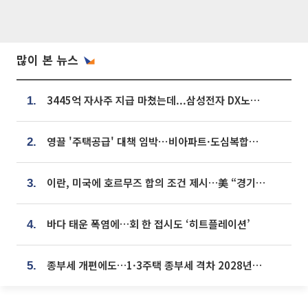
많이 본 뉴스
3445억 자사주 지급 마쳤는데...삼성전자 DX노조, 뒤늦은 '떼쓰기 집회'
1.
영끌 '주택공급' 대책 임박⋯비아파트·도심복합까지 총동원
2.
이란, 미국에 호르무즈 합의 조건 제시…美 “경기 아직 안 끝나” [종합]
3.
바다 태운 폭염에…회 한 접시도 ‘히트플레이션’
4.
종부세 개편에도…1·3주택 종부세 격차 2028년부터 확대
5.