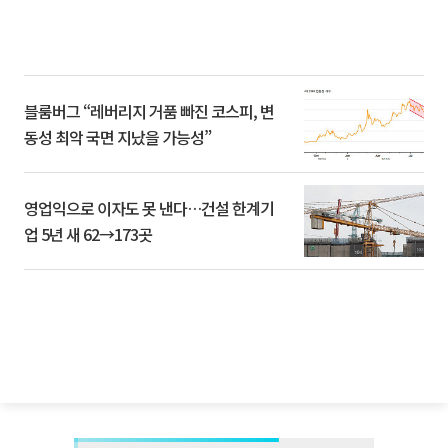
블룸버그 “레버리지 거품 빠진 코스피, 변
동성 최악 국면 지났을 가능성”
영업익으로 이자도 못 낸다…건설 한계기
업 5년 새 62→173곳