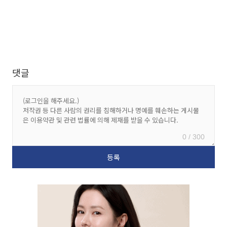
댓글
0 / 300