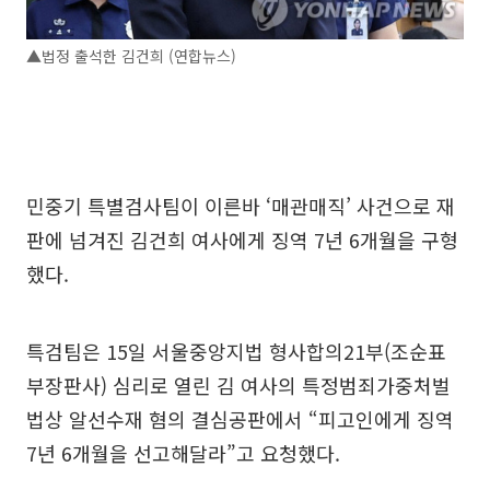
▲법정 출석한 김건희 (연합뉴스)
민중기 특별검사팀이 이른바 ‘매관매직’ 사건으로 재
판에 넘겨진 김건희 여사에게 징역 7년 6개월을 구형
했다.
특검팀은 15일 서울중앙지법 형사합의21부(조순표
부장판사) 심리로 열린 김 여사의 특정범죄가중처벌
법상 알선수재 혐의 결심공판에서 “피고인에게 징역
7년 6개월을 선고해달라”고 요청했다.