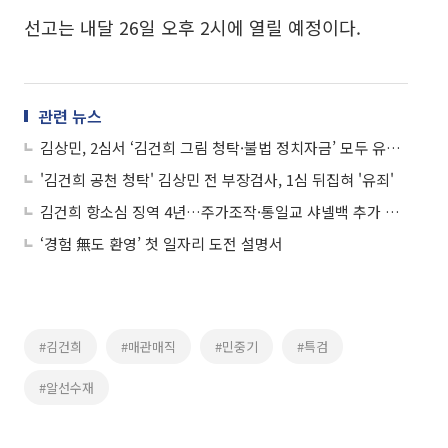
선고는 내달 26일 오후 2시에 열릴 예정이다.
관련 뉴스
김상민, 2심서 ‘김건희 그림 청탁·불법 정치자금’ 모두 유죄로…징역형 집유
'김건희 공천 청탁' 김상민 전 부장검사, 1심 뒤집혀 '유죄'
김건희 항소심 징역 4년…주가조작·통일교 샤넬백 추가 유죄 인정
‘경험 無도 환영’ 첫 일자리 도전 설명서
#김건희
#매관매직
#민중기
#특검
#알선수재