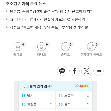
조소현 기자의 주요 뉴스
원희룡, 종합특검 2차 출석…“위법 수사 단호히 대처”
野 “헌재 간다”지만…현실적 카드는 檢 권한쟁의
정성호 “형소법 개정, 빛의 속도…부작용 생기면 빨리 고쳐야”
0
0
0
0
좋아요
화나요
슬퍼요
추가취재 원해요