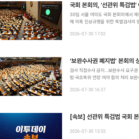
국회 본회의, '선관위 특검법'
30일 서울 여의도 국회 본회의에서 
해 의혹 진상규명을 위한 특별검사의 임
이란 기자 photoeran@
2026-07-30 17:02
‘보완수사권 폐지법’ 본회의
검사 직접수사 금지…보완수사 요구권 
법·국조특위 연장 여야 합의 처리 보완수사를 포함한 검사의 직접수사를 금지하는 형사소송법 개정
안이 더불어민주당 주도로 30일 본회
2026-07-30 16:37
스터(무제한 토론)로 맞불을 놓으면서 
[속보] 선관위 특검법 국회 
2026-07-30 15:55