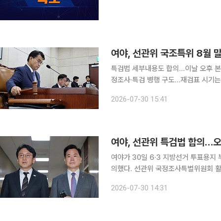
여야, 선관위 국조특위 8월 
특검법 세부내용도 합의…이날 오후 본
정조사·특검 병행 구도…재검표 시기는 계속 협의 여야가 6·3 지방선거 투
하는 국회 국정조사특별위원회 활동 기한
2026-07-30 15:41
여야, 선관위 특검법 합의…
여야가 30일 6·3 지방선거 투표용지
의했다. 선관위 국정조사특별위원회 활동 기한도 30
의힘 김승수 원내운영수석부대표는 이날
2026-07-30 14:31
의힘 원내대표 등 여야 원내지도부가 