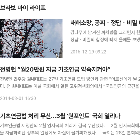
브라보 마이 라이프
새해소망, 공짜ㆍ정답ㆍ비밀 
감나무에 남겨진 까치밥을 그리면서 한
정답ㆍ비밀의 함정에 빠져 올해를 보냈다
상에 공짜 있는가 사람은 ‘주고받는 경제활동’을 하면서 살고 있다. 바꾸어 말하면 모든 거래에는 대
2016-12-29 09:22
가가 따른다. 검찰조사에 이어 국회청문
전병헌 “월20만원 지급 기초연금 약속지켜야”
전병헌 민주당 원내대표는 27일 기초연금 도입 방안과 관련 “어르신에게 월
다. 전 원내대표는 이날 국회에서 열린 고위정책회의에서 “국민연금의 근간을 흔들고 미래세대에 부담을 떠넘기는 사기극을 국민은 용납
안할 것”이라며 이같이 말했다. 그러면서 국민연금과 연계해서 소득 하위 70
2014-03-01 16:30
기초연금법 처리 무산…3월 '원포인트' 국회 열리나
기초연금법 제정안의 2월 임시국회 처리가 결국 무산됐다. 2월 임시국회에서
을 지급하려던 정부의 일정에도 차질이 불가피해졌다. 국회는 28일 본회의를