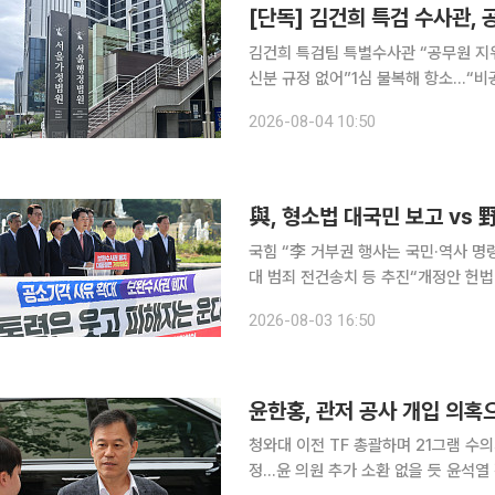
김건희 특검팀 특별수사관 “공무원 지
신분 규정 없어”1심 불복해 항소…“비공무원 지위 문제점
민중기 특별검사팀에서 특별수사관으로
2026-08-04 10:50
소송에서 패소했다. 법원은 특검법이 
국힘 “李 거부권 행사는 국민·역사 명
대 범죄 전건송치 등 추진“개정안 헌법 위배 아냐…국회
애고 보완 수사권을 폐지하는 형사소송
2026-08-03 16:50
월 임시국회 마지막 날 국회 문턱을 
윤한홍, 관저 공사 개입 의혹
청와대 이전 TF 총괄하며 21그램 수의
정…윤 의원 추가 소환 없을 듯 윤석열 정부 대통령 관저 이전 과정에서 부지 변경과 공사업체 선정