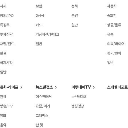
시세
보험
정책
자동차
장외/IPO
2금융
분양
중화학
특징주
카드
일반
항공/물류
투자전략
가상자산/핀테크
유통
채권/펀드
일반
의료/바이오
환율
중기/벤처
국제시황
일반
일반
문화·라이프
뉴스발전소
이투데이TV
스페셜리포트
관광
이슈크래커
e스튜디오
방송/TV
요즘, 이거
랭킹영상
영화
그래픽스
음악
한 컷