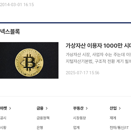
관 상임위인 보건복지위원회의 문턱조차 넘지 못했다. 기초연금 문제는 그동
2014-03-01 16:15
넥스블록
가상자산 이용자 1000만 시
가상자산 시장, 사업자 수는 주는데 
지털자산기본법, 구조적 전환 계기 될까 국내 가상자산 시장이 빠르게 팽창하고 있지만, 산업
받침할 제도적 기반은 시장의 성장을 
2025-07-17 15:56
국내 이용자가 1000만 명에 도달했지
마켓
금융
부동산
산업
공시
금융정책
시장동향
재계
시황
은행
업계
전자/통신/IT