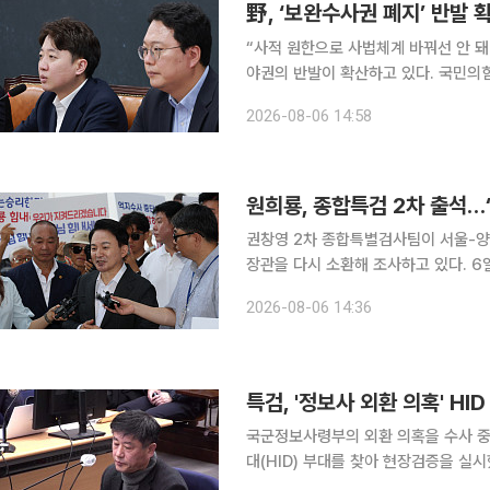
野, ‘보완수사권 폐지’ 반발
“사적 원한으로 사법체계 바꿔선 안 돼” 검사의 보완수사권을 폐지한 형사소송법 개정안을 
야권의 반발이 확산하고 있다. 국민의
백과 피해자 보호 약화로 이어질 수 있다며 정부·여당을
2026-08-06 14:58
는 6일 국회 의원회관에서 ‘검찰개혁
원희룡, 종합특검 2차 출석…
권창영 2차 종합특별검사팀이 서울-양
장관을 다시 소환해 조사하고 있다. 6일 법조계에 따르면 특검팀은 이날 오전 10시부터 원 전 장관
을 직권남용 혐의 피의자 신분으로 불러 
2026-08-06 14:36
다. 원 전 장관은 이날 오전 종합특
특검, '정보사 외환 의혹' HI
국군정보사령부의 외환 의혹을 수사 중
대(HID) 부대를 찾아 현장검증을 실시했다고 5일 밝혔다. 종합특
계엄 선포 직전 진행된 북파 훈련의 실