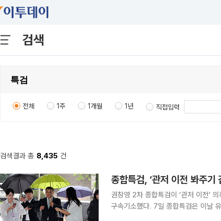
검색
전체
1주
1개월
1년
직접입력
검색결과 총
8,435
건
종합특검, ‘관저 이전 봐주기
권창영 2차 종합특검이 ‘관저 이전’ 
구속기소했다. 7일 종합특검은 이날 유 감사위원을 직권남용 권리행사 방해 혐의로 구속 상태로 재
판에 넘겼다고 밝혔다. 유 위원은 윤석열 정부 시절 감사원 사무총장으로 재직하면서 대통령실·관저