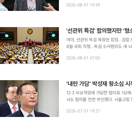
에 부당하게 개입했다는 의혹을 받는 
2026-08-01 19:39
받았다. 권창영 특별검사가 이끄는 
'선관위 특검' 합의했지만 '형
여야, 선관위 특검 제정엔 접점…검찰
8월 국회 직행…특검 수사범위도 새 뇌관 7월 임시국회가 선거관리위원회 특별검사법 제정
야가 합의점을 찾았지만 검찰 보완수
2026-08-01 07:00
강행 처리되며 막을 내렸다. 원 구성 
‘내란 가담’ 박성재 항소심 시
12·3 비상계엄에 가담한 혐의로 1심
서도 혐의를 전면 부인했다. 서울고법 형사1부(윤성식 부장판사)는 31일 내란중요임무종사 등 혐의
를 받는 박 전 장관의 항소심 첫 공판을 열었다. 이날 박 전 장관 측은 1심 재판
2026-07-31 19:21
간접 정황만으로 유죄를 인정했다며 무