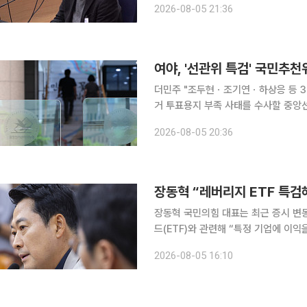
2026-08-05 21:36
보사가 지난 2024년 3월부터 비상계엄
여야, '선관위 특검' 국민추천
더민주 "조두현ㆍ조기연ㆍ하상응 등 3명"
거 투표용지 부족 사태를 수사할 중
다. 5일 더불어민주당은 추천위원으로 춘천지검 속초지청장을 지낸 조두현 변호사, 교육부 행정처
2026-08-05 20:36
분위원인 조기연 변호사, 경제정의실
장동혁 “레버리지 ETF 특
장동혁 국민의힘 대표는 최근 증시 변
드(ETF)와 관련해 “특정 기업에 이
을 주장했다. 장 대표는 5일 국회에서 기자회견을 열고 “엄청난 대국민 피해극에 대해 반드시 특검
2026-08-05 16:10
을 통해서 실체를 밝혀야 한다”며 이같