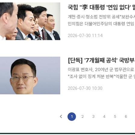
국힘 "李 대통령 '연임 없다'
개헌·증시·형소법 전방위 공세"보완수사
민의힘은 더불어민주당의 대통령 연임 
이재명 정부를 향한 공세를 폈다. 장동혁 국민의힘 대표는 30일 국회에서 열린 최고위원회의에서
2026-07-30 11:14
"현직 대통령을 포함한 연임 개헌 논
[단독] '7개월째 공석' 국
이광표 변호사, 20여년 군 법무관으로
"조사 없이 징계 처분 반복"억울한 군 인사 징계 관련 대응
에 군 법무관 출신 이광표 변호사가 
2026-07-30 10:30
해소되면서 그간 절차적 논란이 제기된
1
2
3
4
5
6