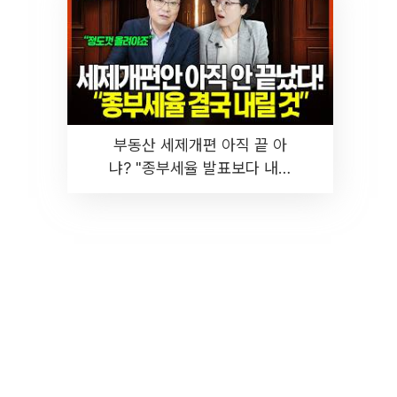
부동산 세제개편 아직 끝 아
냐? "종부세율 발표보다 내릴
것" 장기거주·양도세 전망 I 집
땅지성 I 김인만, 진미윤