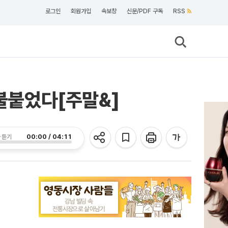
로그인
회원가입
속보창
신문/PDF 구독
RSS
 불붙었다[주말&]
00:00 / 04:11
 듣기