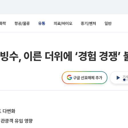
화학
항공/물류
유통
의료/바이오
중기/벤처
일반
빙수, 이른 더위에 ‘경험 경쟁’
기사
구글 선호매체 추가
도 다변화
 관광객 유입 영향