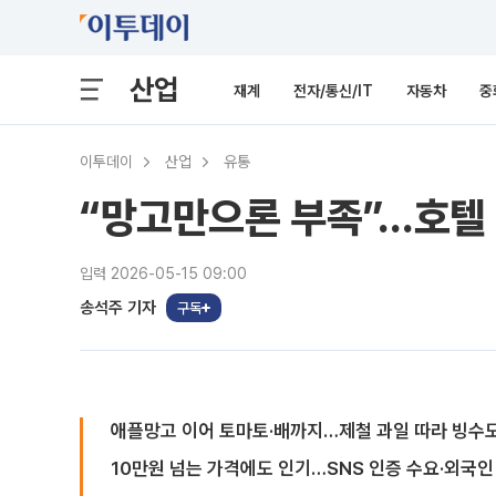
산업
재계
전자/통신/IT
자동차
중
이투데이
산업
유통
“망고만으론 부족”…호텔 
입력 2026-05-15 09:00
송석주 기자
구독
애플망고 이어 토마토·배까지…제철 과일 따라 빙수
10만원 넘는 가격에도 인기…SNS 인증 수요·외국인