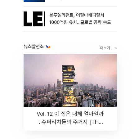
블루엘리펀트, 어펄마캐피탈서
1000억원 유치…글로벌 공략 속도
뉴스발전소
Vol. 12 이 집은 대체 얼마일까
: 슈퍼리치들의 주거지 [THE
RARE]