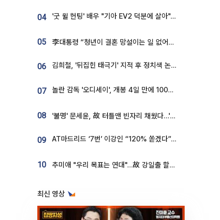
'굿 윌 헌팅' 배우 "기아 EV2 덕분에 살아"…교통사고 후 안전성 극찬
04
05
李대통령 “청년이 결혼 망설이는 일 없어야...제도상 불이익 조사”
김희철, '뒤집힌 태극기' 지적 후 정치색 논란…"좌우 떠나 우리나라 국기"
06
놀란 감독 '오디세이', 개봉 4일 만에 100만 돌파⋯'왕사남' 보다 빠르다
07
08
'불명' 문세윤, 故 터틀맨 빈자리 채웠다…'거북이' 눈물의 최종 우승
AT마드리드 ‘7번’ 이강인 “120% 쏟겠다”⋯시메오네 감독 “필요한 선수”
09
10
추미애 "우리 목표는 연대"…故 강일출 할머니 흉상 제막
최신 영상