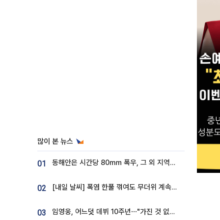
많이 본 뉴스
동해안은 시간당 80㎜ 폭우, 그 외 지역은 폭염…‘극과 극 날씨’
01
[내일 날씨] 폭염 한풀 꺾여도 무더위 계속⋯동해안 이틀 연속 비
02
임영웅, 어느덧 데뷔 10주년⋯"가진 것 없던 시절, 내 앞엔 20명의 팬뿐"
03