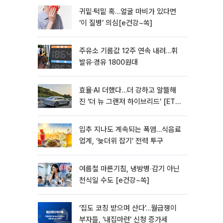
귀밑·턱밑 혹…얼굴 마비가 있다면
‘이 질병’ 의심[e건강~쏙]
주유소 기름값 12주 연속 내려…휘
발유·경유 1800원대
효율·AI 더했다…더 강하고 알뜰해
진 ‘더 뉴 그랜저 하이브리드’ [ET의
모빌리티]
입추 지나도 계속되는 폭염…식음료
업계, ‘늦더위 잡기’ 전력 투구
여름철 마른기침, 냉방병‧감기 아닌
천식일 수도 [e건강~쏙]
‘집도 코칭 받으며 산다’…월급쟁이
부자들, ‘내집마련’ 신청 증가세