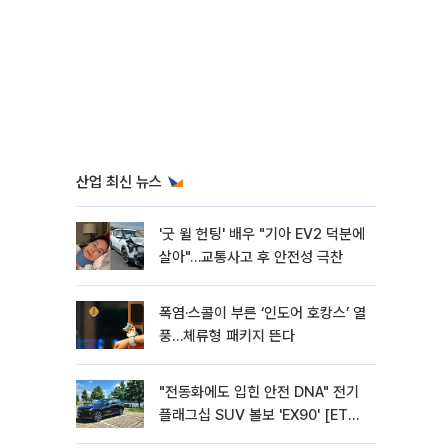
산업 최신 뉴스
'굿 윌 헌팅' 배우 "기아 EV2 덕분에
살아"…교통사고 후 안전성 극찬
폭염·스콜이 부른 ‘인도어 호캉스’ 열
풍…체류형 패키지 뜬다
"전동화에도 입힌 안전 DNA" 전기
플래그십 SUV 볼보 'EX90' [ET의
모빌리티]