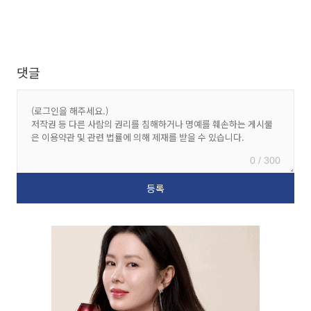
댓글
0 / 300