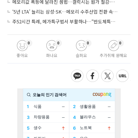
메모리값 폭등에 달라진 셈법…갤럭시는 원가 절감·아이폰은 서비스 확대
‘5년 LTA’ 늘리는 삼성·SK…메모리 수주산업 전환 속 다른 셈법
주52시간 특례, 메가특구법서 부활하나…“반도체특별법 담겨야”
0
0
0
0
좋아요
화나요
슬퍼요
추가취재 원해요