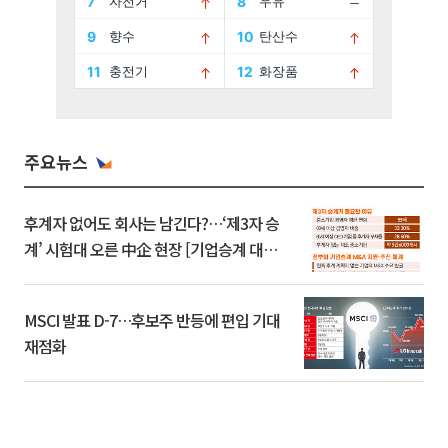
주요뉴스
후계자 없어도 회사는 남긴다?…‘제3자 승
계’ 시험대 오른 中企 현장 [기업승계 대전
환]
MSCI 발표 D-7…후보주 반등에 편입 기대
재점화