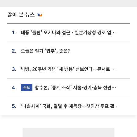
많이 본 뉴스
태풍 '돌핀' 오키나와 접근…일본기상청 경로 업데이트
1.
오늘은 절기 '입추', 뜻은?
2.
빅뱅, 20주년 기념 '새 뱅봉' 선보인다⋯콘서트 앞두고 팝업 개최
3.
합수본, '통계 조작' 서울·경기·충북 선관위 등 추가 압수수색
속보
4.
‘나솔사계’ 국화, 결별 후 재등장⋯첫인상 투표 휩쓸고 ‘인기녀’ 등극
5.