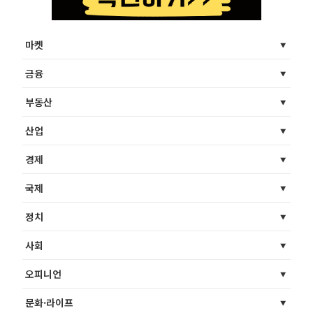
마켓
금융
부동산
산업
경제
국제
정치
사회
오피니언
문화·라이프