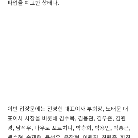
파업을 예고한 상태다.
이번 입장문에는 전영현 대표이사 부회장, 노태문 대
표이사 사장을 비롯해 김수목, 김용관, 김우준, 김원
경, 남석우, 마우로 포르치니, 박승희, 박용인, 박홍근,
백수현, 송재혁, 용석우, 윤장현, 이원진, 최원준, 한진