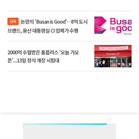
논란의 'Busan is Good'…8억 도시
단독
브랜드, 용산 대통령실 CI 업체가 수행
2000억 수혈받은 홈플러스 ‘오늘 가오
픈’...13일 정식 개장 시험대