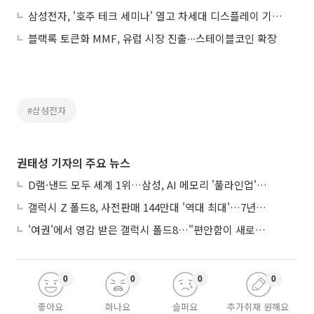
삼성전자, '호주 테크 세미나' 열고 차세대 디스플레이 기술 선보여
블랙록 토큰화 MMF, 유럽 시장 진출∙∙∙스테이블코인 확장
#삼성전자
권태성 기자의 주요 뉴스
D램·낸드 모두 세계 1위…삼성, AI 메모리 '풀라인업'으로 승부
갤럭시 Z 폴드8, 사전판매 144만대 '역대 최대'…7년만에 갤노트10 기록 넘어
'여권'에서 영감 받은 갤럭시 폴드8…"편안함이 새로운 디자인 경쟁력"
0
0
0
0
좋아요
화나요
슬퍼요
추가취재 원해요