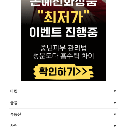
마켓
금융
부동산
산업