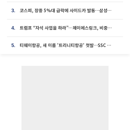
코스피, 장중 5%대 급락에 사이드카 발동…삼성·SK 동반 폭락
3.
트럼프 “자석 사업을 하라”…제이에스링크, 비중국 영구자석 공급망 구축 속도
4.
티웨이항공, 새 이름 '트리니티항공' 첫발…SSC 전략 본격화
5.