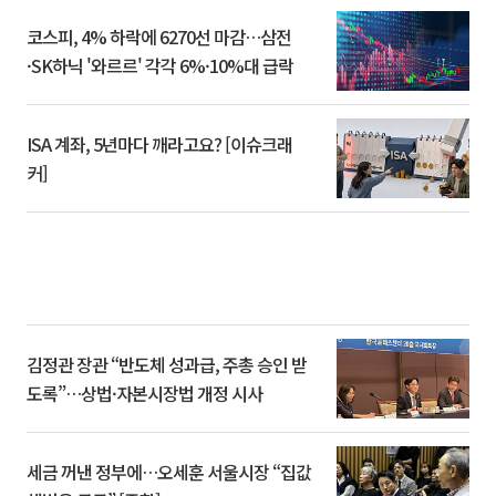
코스피, 4% 하락에 6270선 마감…삼전
·SK하닉 '와르르' 각각 6%·10%대 급락
ISA 계좌, 5년마다 깨라고요? [이슈크래
커]
김정관 장관 “반도체 성과급, 주총 승인 받
도록”…상법·자본시장법 개정 시사
세금 꺼낸 정부에…오세훈 서울시장 “집값