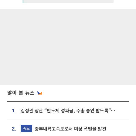
많이 본 뉴스
김정관 장관 “반도체 성과급, 주총 승인 받도록”…상법·자본시장법 개정 시사
1.
중부내륙고속도로서 미상 폭발물 발견
속보
2.