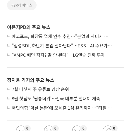
#SK하이닉스
이은지PD의 주요 뉴스
에코프로, 화장품 업체 인수 추진⋯“본업과 시너지 부족”
“삼성SDI, 하반기 본업 살아난다”⋯ESSㆍAI 수요가 견인
"AMPC 빼면 적자? 말 안 된다"⋯LG엔솔 진짜 투자 포인트는
정지윤 기자의 주요 뉴스
7월 다섯째 주 유튜브 영상 순위
8월 첫날도 '찜통더위'⋯전국 대부분 열대야 계속
국민의힘 '멱살 논란'에 오세훈 1심 유죄까지⋯"터질 게 터졌다"
0
0
0
0