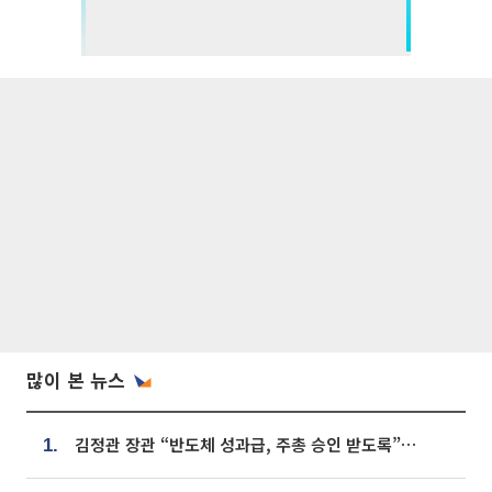
많이 본 뉴스
김정관 장관 “반도체 성과급, 주총 승인 받도록”…상법·자본시장법 개정 시사
1.