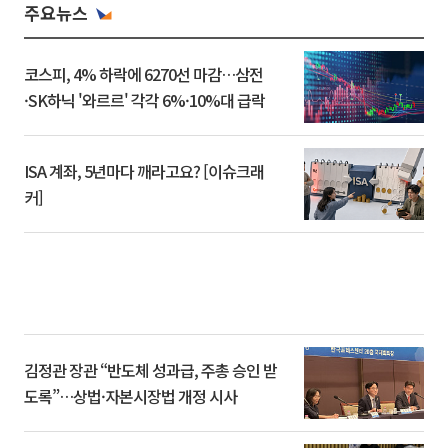
주요뉴스
코스피, 4% 하락에 6270선 마감…삼전
·SK하닉 '와르르' 각각 6%·10%대 급락
ISA 계좌, 5년마다 깨라고요? [이슈크래
커]
김정관 장관 “반도체 성과급, 주총 승인 받
도록”…상법·자본시장법 개정 시사