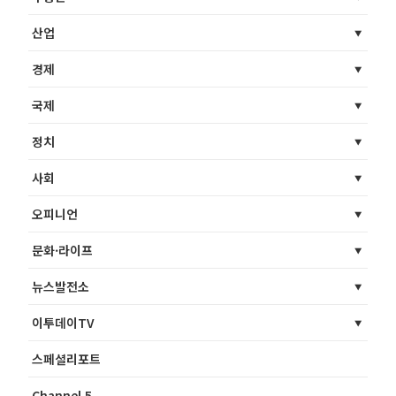
산업
경제
국제
정치
사회
오피니언
문화·라이프
뉴스발전소
이투데이TV
스페셜리포트
Channel 5