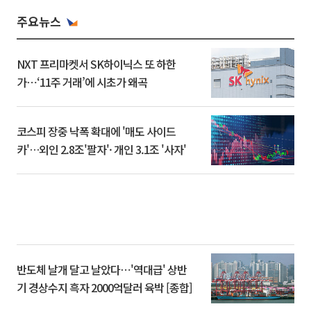
주요뉴스
NXT 프리마켓서 SK하이닉스 또 하한
가⋯‘11주 거래’에 시초가 왜곡
코스피 장중 낙폭 확대에 '매도 사이드
카'…외인 2.8조'팔자'· 개인 3.1조 '사자'
반도체 날개 달고 날았다⋯'역대급' 상반
기 경상수지 흑자 2000억달러 육박 [종합]