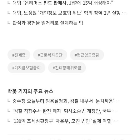
대법 “옵티머스 펀드 판매사, JYP에 15억 배상해야”
대법, 노상원 '개인정보 보호법 위반' 혐의 징역 2년 실형 확정
관심과 경험을 일거리로 설계하는 법
#진폐증
#근로복지공단
#평균임금증감
#미지급보험급여
#진폐장해위로금
박꽃 기자의 주요 뉴스
중수청 오늘부터 임용설명회, 검찰 내부서 '눈치싸움' 기류변화도
‘검찰 직접수사 완전 폐지’ 형사소송법 개정안, 국무회의 통과
‘130억 조세심판청구’ 차은우, 모친 법인 ‘실제 역할’ 다툴 듯