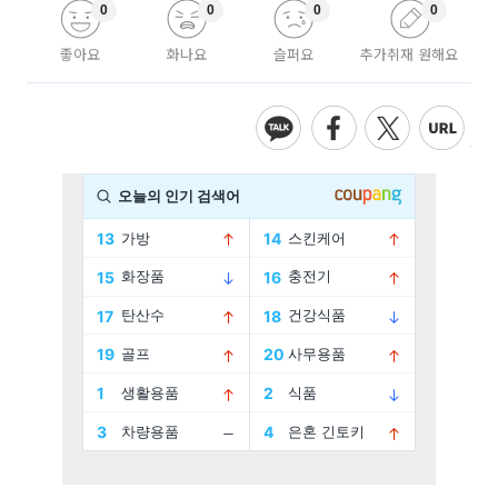
0
0
0
0
좋아요
화나요
슬퍼요
추가취재 원해요