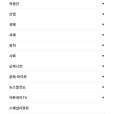
부동산
산업
경제
국제
정치
사회
오피니언
문화·라이프
뉴스발전소
이투데이TV
스페셜리포트