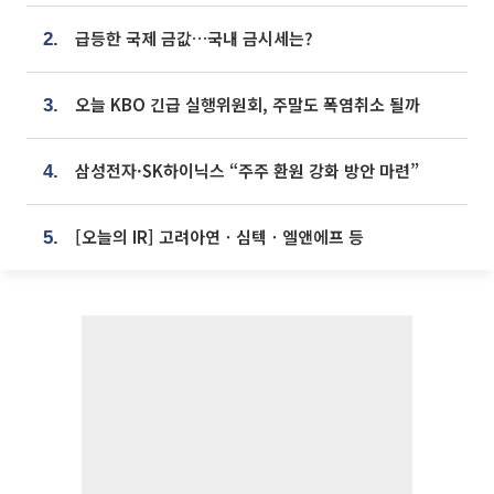
급등한 국제 금값…국내 금시세는?
2.
오늘 KBO 긴급 실행위원회, 주말도 폭염취소 될까
3.
삼성전자·SK하이닉스 “주주 환원 강화 방안 마련”
4.
[오늘의 IR] 고려아연ㆍ심텍ㆍ엘앤에프 등
5.