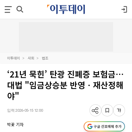
이투데이
사회
법조
‘21년 묵힌’ 탄광 진폐증 보험금⋯
대법 "임금상승분 반영ㆍ재산정해
야"
입력 2026-05-15 12:00
박꽃 기자
구글 선호매체 추가