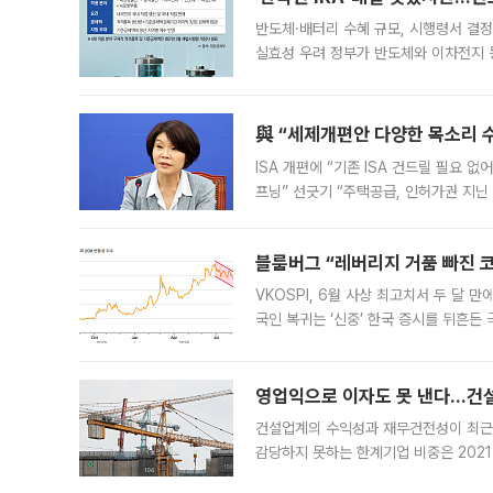
반도체·배터리 수혜 규모, 시행령서 결정
실효성 우려 정부가 반도체와 이차전지 
법(IRA)’으로 불리는 국내생산세액공제
與 “세제개편안 다양한 목소리 
ISA 개편에 “기존 ISA 건드릴 필요 
프닝” 선긋기 “주택공급, 인허가권 지닌
견을 수렴해 당정과 개편안에 대한 조율
블룸버그 “레버리지 거품 빠진 코
VKOSPI, 6월 사상 최고치서 두 달
국인 복귀는 ‘신중’ 한국 증시를 뒤흔
했다. 대규모 반대매매로 레버리지 투자
영업익으로 이자도 못 낸다…건설 
건설업계의 수익성과 재무건전성이 최근
감당하지 못하는 한계기업 비중은 2021
이낸싱(PF) 부담이 집중된 건축 부문의