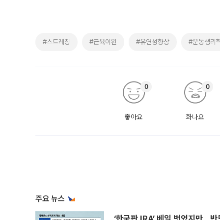
#스트레칭
#근육이완
#유연성향상
#운동생리
0
0
좋아요
화나요
주요 뉴스
‘한국판 IRA’ 베일 벗었지만…