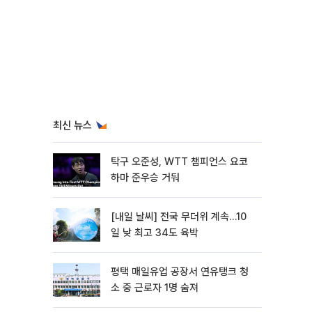
최신 뉴스
탁구 오준성, WTT 챔피언스 요코
하마 준우승 거둬
[내일 날씨] 전국 무더위 계속…10
일 낮 최고 34도 육박
평택 매일유업 공장서 연유탱크 청
소 중 근로자 1명 숨져