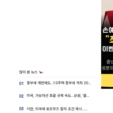
많이 본 뉴스
종부세 개편에도…1·3주택 종부세 격차 2028년부터 확대
01
미국, 가상자산 포괄 규제 속도…상원, ‘클래리티법’ 9월 절차투표 추진
02
03
이란, 미국에 호르무즈 합의 조건 제시…美 “경기 아직 안 끝나” [종합]