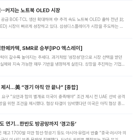
격⋯커지는 노트북 OLED 시장
 공급 BOE·TCL 생산 확대하며 中 추격 속도 노트북 OLED 출하 전년 比
ED) 시장이 빠르게 성장하고 있다. 삼성디스플레이가 시장을 주도하는 가
 확대에 나서면서 노트북 OLED 시장을 둘러싼 경쟁이 치열해지고 있다. 9
한메카텍, SMR로 승부[IPO 엑스레이]
 문턱이 갈수록 높아지는 추세다. 과거처럼 ‘성장성’만으로 시장 선택을 받던
 실체와 지속 가능한 재무 기반을 냉정하게 살핀다. 상장을 추진하는 기업들
를 입증해야 하는 시험대에 섰다. 본지는 상장을 앞둔 기업의 기술 경쟁
제시…美 “경기 아직 안 끝나” [종합]
 요구 “오만과 합의 별개로 미국이 충족해야” 조건 제시 전 UAE 선박 공격
방을 위한 조건을 제시했다. 협상 타결이 임박했다던 미국은 아직 협상 중이
현지시간) 모하마드 바게르 졸가드르 이란 최고국가안보회의 사무총장은 타
품도 연기…한반도 방공망까지 ‘경고등’
은 재고 1700발 미만 함선·항공기 등도 아시아·유럽서 반출 “중국·러시아 의
미국이 미사일 부족 문제에 직면했다. 도널드 트럼프 행정부는 자국 무기 공