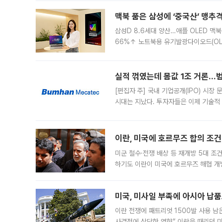
경영
맥북 품은 삼성에 ‘중국산’ 맹추
삼성D 8.6세대 양산…애플 OLED 맥북
66%↑ 노트북용 유기발광다이오드(OL
운데 중국 BOE와 TCL CSOT도 생산
일 업계에 따르면 삼성
실적 꺾였는데 몸값 1조 거론…범
[편집자 주] 국내 기업공개(IPO) 시장
시대는 지났다. 투자자들은 이제 기술적
은 거시경제 불확실성 속에 실적과 성과
이란, 미국에 호르무즈 합의 조건 
미군 철수·전쟁 배상 등 재개방 5대 조건
하기도 이란이 미국에 호르무즈 해협 개
라며 조심스러운 반응을 보였다. 8일(
미국, 미사일 부족에 아시아 납
이란 전쟁에 패트리엇 1500발 사용 남
사결정에 상당한 영향” 이란을 때리던 