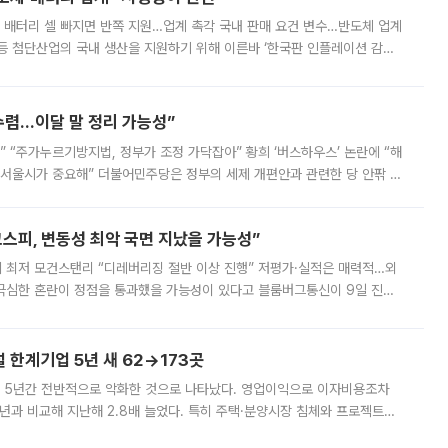
 배터리 셀 빠지면 반쪽 지원…업계 촉각 국내 판매 요건 변수…반도체 업계
등 첨단산업의 국내 생산을 지원하기 위해 이른바 ‘한국판 인플레이션 감축
를 신설했지만, 업계에서는 세부 지원 대상에 따라 정책 효과가 크게 달라
수렴…이달 말 정리 가능성”
없어” “주가누르기방지법, 정부가 조정 가닥잡아” 황희 ‘버스하우스’ 논란에 “해
 서울시가 중요해” 더불어민주당은 정부의 세제 개편안과 관련한 당 안팎 의
에 나서겠다고 예고했다. 민주당은 8월 말 당정 조율을 거친 개편안이
스피, 변동성 최악 국면 지났을 가능성”
 만에 최저 모건스탠리 “디레버리징 절반 이상 진행” 저평가·실적은 매력적…외
든 극심한 혼란이 정점을 통과했을 가능성이 있다고 블룸버그통신이 9일 진단
가 상당 부분 정리된 데다 금융당국의 규제 강화로 고위험 상품 거래도 급감
한계기업 5년 새 62→173곳
 5년간 전반적으로 악화한 것으로 나타났다. 영업이익으로 이자비용조차
년과 비교해 지난해 2.8배 늘었다. 특히 주택·분양시장 침체와 프로젝트파
 악화가 두드러졌다. 9일 한국건설산업연구원은 ‘2025년 건설업 외감기업