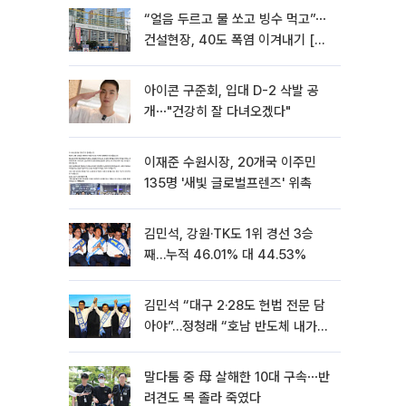
“얼음 두르고 물 쏘고 빙수 먹고”⋯
건설현장, 40도 폭염 이겨내기 [르
포]
아이콘 구준회, 입대 D-2 삭발 공
개⋯"건강히 잘 다녀오겠다"
이재준 수원시장, 20개국 이주민
135명 '새빛 글로벌프렌즈' 위촉
김민석, 강원·TK도 1위 경선 3승
째…누적 46.01% 대 44.53%
김민석 “대구 2·28도 헌법 전문 담
아야”…정청래 “호남 반도체 내가
제일 잘할 것”
말다툼 중 母 살해한 10대 구속⋯반
려견도 목 졸라 죽였다