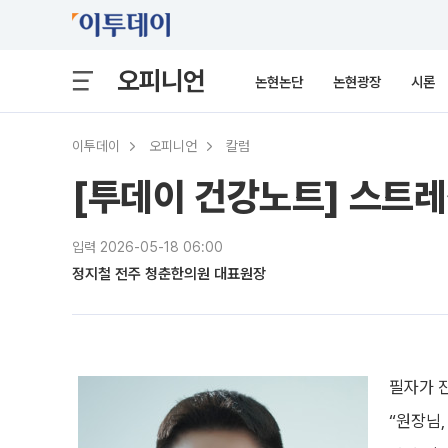
오피니언
논현논단
논현광장
시론
이투데이
오피니언
칼럼
[투데이 건강노트] 스트레
입력 2026-05-18 06:00
정지철 전주 청춘한의원 대표원장
필자가 
“원장님,