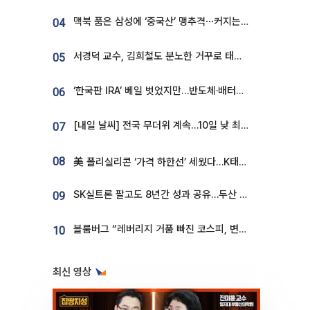
맥북 품은 삼성에 ‘중국산’ 맹추격⋯커지는 노트북 OLED 시장
04
서경덕 교수, 김희철도 분노한 거꾸로 태극기⋯"엉터리는 아냐, 아쉬울 뿐"
05
‘한국판 IRA’ 베일 벗었지만…반도체·배터리 업계 “시행령이 관건”
06
[내일 날씨] 전국 무더위 계속…10일 낮 최고 34도 육박
07
08
美 폴리실리콘 ‘가격 하한선’ 세웠다…K태양광 수혜 기대
SK실트론 팔고도 8년간 성과 공유…두산 인수대금 2.3조가 끝 아냐
09
블룸버그 “레버리지 거품 빠진 코스피, 변동성 최악 국면 지났을 가능성”
10
최신 영상