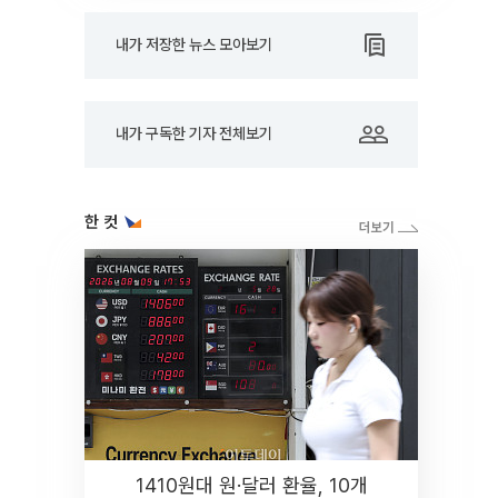
내가 저장한 뉴스 모아보기
내가 구독한 기자 전체보기
한 컷
1410원대 원·달러 환율, 10개