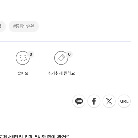
학
#통증악순환
0
0
슬퍼요
추가취재 원해요
반도체·배터리 업계 “시행령이 관건”