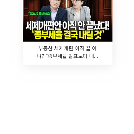
부동산 세제개편 아직 끝 아
냐? "종부세율 발표보다 내릴
것" 장기거주·양도세 전망 I 집
땅지성 I 김인만, 진미윤