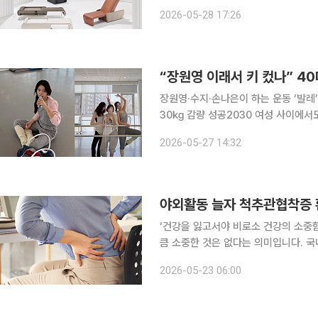
명을 대상으로 설문조사를 실시했다. 
2026-05-28 17:26
장 등에서 체험을 한 것으로 나타났다.
“장원영 이래서 키 컸나” 40
장원영·수지·손나은이 하는 운동 ‘발레’
30㎏ 감량 성공2030 여성 사이에서도 ‘취발러’ 유행 배우 채정안이
큰다. 발레를 해서 그렇다”고 밝히면서
2026-05-27 14:32
어를 함께 쓰는 운동은 굽은 등과 말린
‘건강을 잃고서야 비로소 건강의 소중
큼 소중한 것은 없다는 의미입니다. 국
일상생활에서 알아두면 도움이 되는 알찬 건강정보를 소
2026-05-23 06:00
면 허리와 다리 통증을 호소하는 중장년