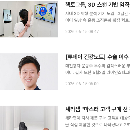
헥토그룹, 3D 스캔 기반 임직
사내 3D 체형 분석 기기 도입…3달간
이어 일상 속 운동 조직문화 확장 헥토그룹이 사내에 3D 신체 스캔 장비를 도입하고 임직원의 건강
한 생활 습관 형성을 돕는 참여형 프로
2026-06-15 08:47
경쟁력의 핵심 요소로 보고 기업 차원
[투데이 건강노트] 수술 이후
대전왕자 문동주 투수의 갑작스러운 부
이다. 필자 또한 5월2일 라이언스파크
가대표 에이스가 어깨를 부여잡고 내려
2026-06-15 06:00
장면이었다. 5월 보도에 따르
세라젬 "마스터 고객 구매 전 
세라젬이 자사 제품 구매 고객을 대상
을 직접 체험한 것으로 나타났다고 28일 밝혔다. 앞서 세라젬은 마스터 V 컬