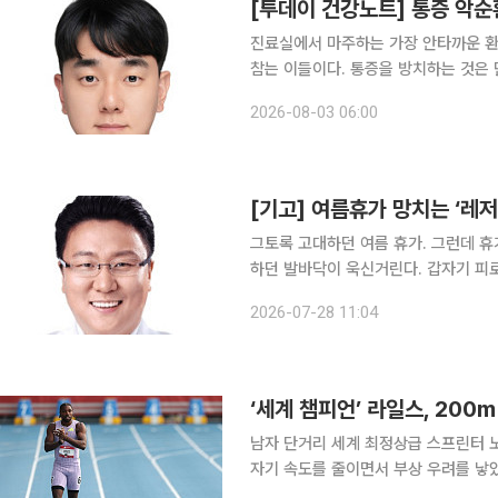
[투데이 건강노트] 통증 악순
진료실에서 마주하는 가장 안타까운 환
참는 이들이다. 통증을 방치하는 것은 단순히 미련한 일이
로 사라지는 것이 아니라, 몸속에서 스스로
2026-08-03 06:00
만들어내기 때문이다. 만성 통증 치료
[기고] 여름휴가 망치는 ‘레저
그토록 고대하던 여름 휴가. 그런데 
하던 발바닥이 욱신거린다. 갑자기 피로가 밀려오거나 두통이 생기고, 심한 경우 열감까지 느껴진
다. 비싼 호텔과 항공권을 예약하고 떠난 여
2026-07-28 11:04
상을 일각에서는 '레저 시크니스(Leisur
‘세계 챔피언’ 라일스, 20
남자 단거리 세계 최정상급 스프린터 
자기 속도를 줄이면서 부상 우려를 낳
고 설명했다. 라일스는 27일(한국시간) 미국 뉴욕 아이칸 스타디움에서 열린 미국육상선수권 남자