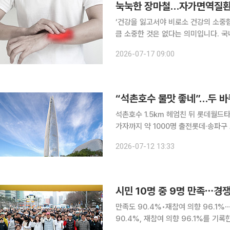
눅눅한 장마철…자가면역질환 
‘건강을 잃고서야 비로소 건강의 소중
큼 소중한 것은 없다는 의미입니다. 국
일상생활에서 알아두면 도움이 되는 알찬 건강정보를 소개
2026-07-17 09:00
온 변화로 인해 자가면역질환 환자들이
석촌호수 1.5㎞ 헤엄친 뒤 롯데월드타
가자까지 약 1000명 출전롯데·송파구 노
전 5시30분, 한여름 태양이 고개를 
2026-07-12 13:33
이 사람들로 붐볐다. 주말이면 러닝과
시민 10명 중 9명 만족⋯경쟁
만족도 90.4%•재참여 의향 96.1%⋯도심 신규 코스 추가
90.4%, 재참여 의향 96.1%를 기