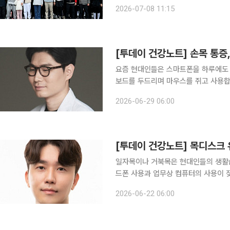
엄쉬엄 모닝은 경쟁 중심이 아닌 각자의
2026-07-08 11:15
일 서울시는 올해 하반기부터 쉬엄쉬엄
[투데이 건강노트] 손목 통증
요즘 현대인들은 스마트폰을 하루에도 
보드를 두드리며 마우스를 쥐고 사용합
신거리고 엄지를 움직일 때 찌릿한 통
2026-06-29 06:00
순한 피로나 근육 뭉침으로 생각하지만
[투데이 건강노트] 목디스크 
일자목이나 거북목은 현대인들의 생활
드폰 사용과 업무상 컴퓨터의 사용이 
목증후군을 호소하는 이들도 증가하고 있다. 일자목과 거북목은 목디스크로 발전할 
2026-06-22 06:00
야 한다. 목디스크는 척추 뼈와 뼈 