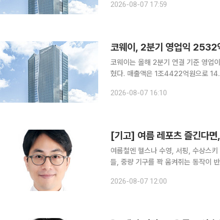
2026-08-07 17:59
전년 동기 대비 4.3% 늘었다고 7일 
코웨이, 2분기 영업익 2532억
코웨이는 올해 2분기 연결 기준 영업이
혔다. 매출액은 1조4422억원으로 14.6% 증가했다. 이로써 올해 상
대비 13.9% 오른 2조7719억원, 영업이익은
2026-08-07 16:10
은 전년 동기보다 7.7% 성장한 786
[기고] 여름 레포츠 즐긴다면
여름철엔 헬스나 수영, 서핑, 수상스키
들, 중량 기구를 꽉 움켜쥐는 동작이 
육통으로 오인하기 쉬운 수부질환 3가지를 알아본다. 저림 증상이 있다
2026-08-07 12:00
널증후군은 손의 감각 및 운동 기능을 