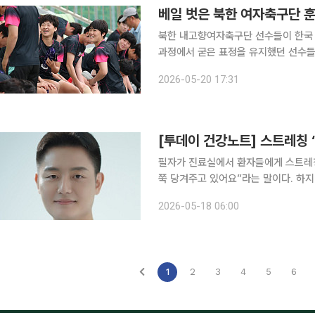
베일 벗은 북한 여자축구단 훈련
북한 내고향여자축구단 선수들이 한국 
과정에서 굳은 표정을 유지했던 선수들
다. 19일 축구계에 따르면 내고향여자축구단은 수원FC위민과의 2025~2026 아시아축구연맹
2026-05-20 17:31
(AFC) 여자 챔피언스리그(AWCL)
[투데이 건강노트] 스트레칭 
필자가 진료실에서 환자들에게 스트레칭
쭉 당겨주고 있어요”라는 말이다. 하지
끝내곤 한다. 안타깝게도 이런 짧은 스트레칭은 근육을 유연하게 만들기는 커녕, 오히려 근육을 더
2026-05-18 06:00
1
2
3
4
5
6