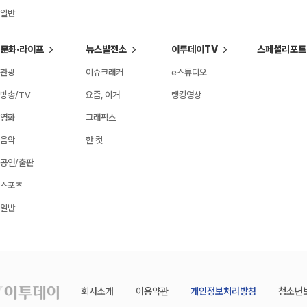
일반
문화·라이프
뉴스발전소
이투데이TV
스페셜리포트
관광
이슈크래커
e스튜디오
방송/TV
요즘, 이거
랭킹영상
영화
그래픽스
음악
한 컷
공연/출판
스포츠
일반
회사소개
이용약관
개인정보처리방침
청소년