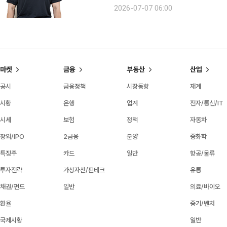
동(의자) -발바닥이 닿은 상태로 의자에 앉는다. -3초간 천천히 뒤꿈치를 올린 후 종아리에서 힘이
2026-07-07 06:00
가장 들어오는 지점에서 3초간 버틴다.
마켓
금융
부동산
산업
공시
금융정책
시장동향
재계
시황
은행
업계
전자/통신/IT
시세
보험
정책
자동차
장외/IPO
2금융
분양
중화학
특징주
카드
일반
항공/물류
투자전략
가상자산/핀테크
유통
채권/펀드
일반
의료/바이오
환율
중기/벤처
국제시황
일반