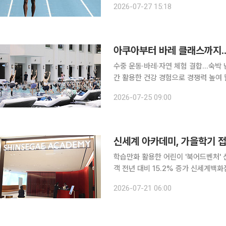
2026-07-27 15:18
200m 결승에서 레이스 도중 왼쪽 허
아쿠아부터 바레 클래스까지..
수중 운동·바레·자연 체험 결합…숙박
간 활용한 건강 경험으로 경쟁력 높여 웰니스(Wellness)는 더 이상 새로운 트렌드가 아니다. 다만
최근 호텔·리조트 업계에서는 웰니스를
2026-07-25 09:00
운동과 명상, 자연 속 액티비티, 전문
신세계 아카데미, 가을학기 
학습만화 활용한 어린이 '북어드벤처'
객 전년 대비 15.2% 증가 신세계백화점의 신세계 아카데미가 어린이 문해력 강좌와 직장인 맞춤형
뷰티 클래스를 앞세워 2026년 가을학기 수강생을 모집한다.
2026-07-21 06:00
를 시작한다고 20일 밝혔다. 강좌는 9