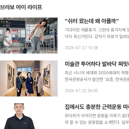
브라보 마이 라이프
“쉬러 왔는데 왜 아플까”
기다리던 여름휴가. 그런데 휴가지에 
닥이 욱신거린다. 갑자기 피로가 밀려
리 떠난 여행에서 누구나 한 번쯤 겪어봤을 법한 일이다. 이 같은 
2026-07-27 10:58
(Leisure Sickness)’라고 부른다.
미술관 투어하다 발바닥 찌릿하
최근 시니어 세대와 2030세대의 여행
한국관광공사가 발간한 ‘요즘, 한국관광
문 등 문화예술 공간을 찾는 비중이 증
2026-07-22 06:00
사찰 등 비교적 조용한 공간을 찾아 휴
집에서도 충분한 근력운동 
무더위가 이어지면 운동을 미루기 쉽다. 유재호 노인운동처방연구소 대표와 함께 집에서도 쉽
라 할 수 있는 운동법을 소개한다. 일부 운동은 