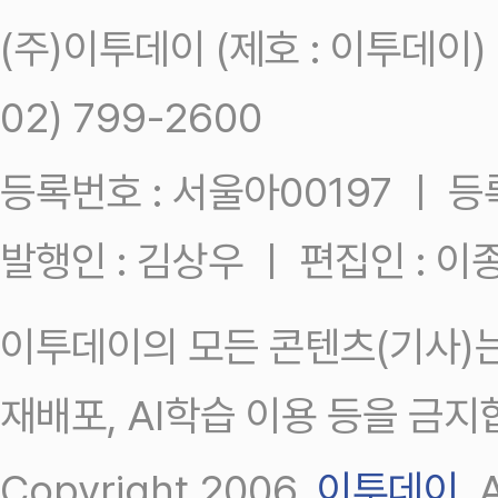
(주)이투데이 (제호 : 이투데이
02) 799-2600
등록번호 : 서울아00197 ㅣ 등록일
발행인 : 김상우 ㅣ 편집인 : 
이투데이의 모든 콘텐츠(기사)는
재배포, AI학습 이용 등을 금지
Copyright 2006.
이투데이
.