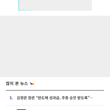
많이 본 뉴스
김정관 장관 “반도체 성과급, 주총 승인 받도록”…상법·자본시장법 개정 시사
1.