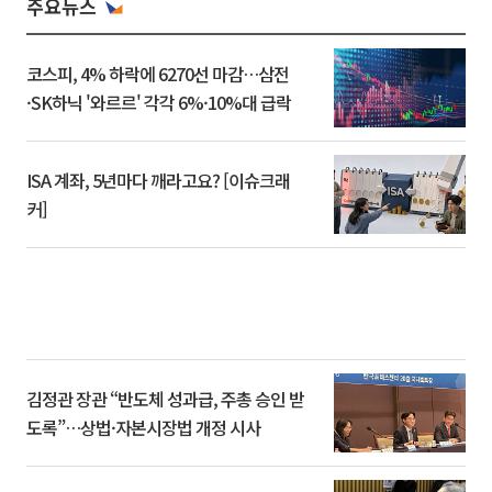
주요뉴스
코스피, 4% 하락에 6270선 마감…삼전
·SK하닉 '와르르' 각각 6%·10%대 급락
ISA 계좌, 5년마다 깨라고요? [이슈크래
커]
김정관 장관 “반도체 성과급, 주총 승인 받
도록”…상법·자본시장법 개정 시사