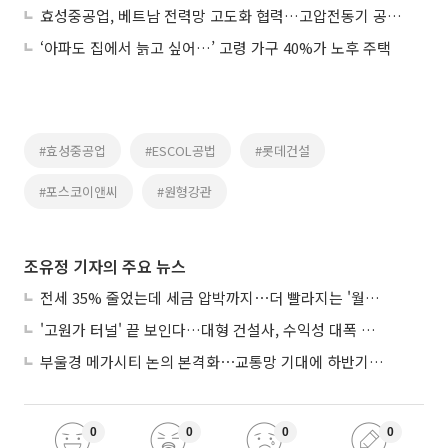
효성중공업, 베트남 전력망 고도화 협력…고압전동기 공장 투자
‘아파도 집에서 늙고 싶어…’ 고령 가구 40%가 노후 주택
#효성중공업
#ESCOL공법
#롯데건설
#포스코이앤씨
#원형강관
조유정 기자의 주요 뉴스
전세 35% 줄었는데 세금 압박까지⋯더 빨라지는 '월세화'
'고원가 터널' 끝 보인다…대형 건설사, 수익성 대폭 개선
부울경 메가시티 논의 본격화⋯교통망 기대에 하반기 분양시장 '주목'
0
0
0
0