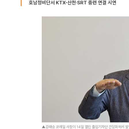
호남정비단서 KTX-산천·SRT 중련 연결 시연
▲김태승 코레일 사장이 14일 열린 출입기자단 간담회에서 발