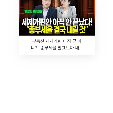
부동산 세제개편 아직 끝 아
냐? "종부세율 발표보다 내릴
것" 장기거주·양도세 전망 I 집
땅지성 I 김인만, 진미윤