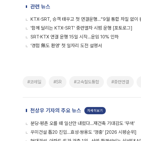
관련 뉴스
KTX-SRT, 승객 태우고 첫 연결운행…“9월 통합 차질 없이 
'함께 달리는 KTX-SRT' 중련열차 시범 운행 [포토로그]
SRT·KTX 연결 운행 15일 시작…운임 10% 인하
‘경험 無도 환영’ 첫 일자리 도전 설명서
#코레일
#SR
#고속철도통합
#중련연결
천상우 기자의 주요 뉴스
자세히보기
분당·평촌 오를 때 일산만 내렸다…재건축 기대감도 ‘무색’
우미건설 톱20 진입…효성·쌍용도 ‘껑충’ [2026 시평순위]