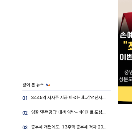
많이 본 뉴스
3445억 자사주 지급 마쳤는데...삼성전자 DX노조, 뒤늦은 '떼쓰기 집회'
01
영끌 '주택공급' 대책 임박⋯비아파트·도심복합까지 총동원
02
종부세 개편에도…1·3주택 종부세 격차 2028년부터 확대
03