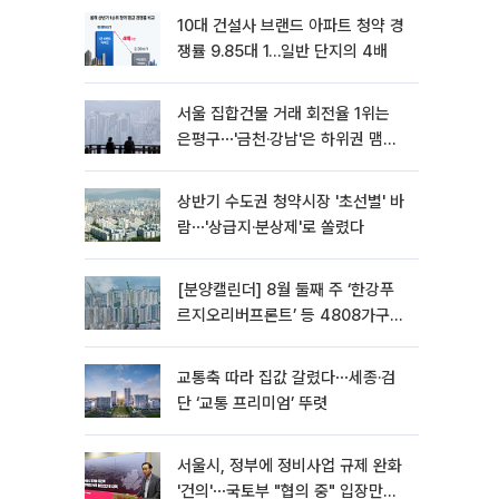
10대 건설사 브랜드 아파트 청약 경
쟁률 9.85대 1…일반 단지의 4배
서울 집합건물 거래 회전율 1위는
은평구⋯'금천·강남'은 하위권 맴돌
아
상반기 수도권 청약시장 '초선별' 바
람⋯'상급지·분상제'로 쏠렸다
[분양캘린더] 8월 둘째 주 ‘한강푸
르지오리버프론트’ 등 4808가구
분양
교통축 따라 집값 갈렸다⋯세종·검
단 ‘교통 프리미엄’ 뚜렷
서울시, 정부에 정비사업 규제 완화
'건의'⋯국토부 "협의 중" 입장만