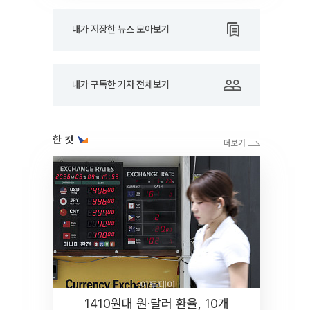
내가 저장한 뉴스 모아보기
내가 구독한 기자 전체보기
한 컷
1410원대 원·달러 환율, 10개