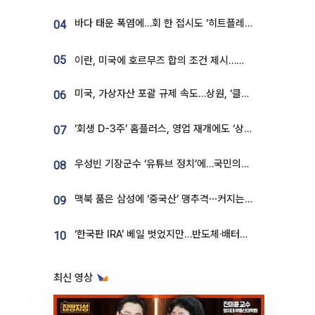
바다 태운 폭염에…회 한 접시도 ‘히트플레이션’
04
05
이란, 미국에 호르무즈 합의 조건 제시…美 “경기 아직 안 끝나” [종합]
미국, 가상자산 포괄 규제 속도…상원, ‘클래리티법’ 9월 절차투표 추진
06
‘회생 D-3주’ 홈플러스, 영업 재개에도 ‘상품 공급망’ 복구가 생존 관건
07
우성빈 기장군수 ‘유튜브 정치’에…국민의힘 군의원들 집단 반발
08
맥북 품은 삼성에 ‘중국산’ 맹추격⋯커지는 노트북 OLED 시장
09
‘한국판 IRA’ 베일 벗었지만…반도체·배터리 업계 “시행령이 관건”
10
최신 영상