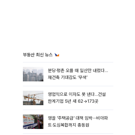
부동산 최신 뉴스
분당·평촌 오를 때 일산만 내렸다…
재건축 기대감도 ‘무색’
영업익으로 이자도 못 낸다…건설
한계기업 5년 새 62→173곳
영끌 '주택공급' 대책 임박⋯비아파
트·도심복합까지 총동원