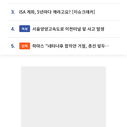
ISA 계좌, 5년마다 깨라고요? [이슈크래커]
3.
서울양양고속도로 이천터널 앞 사고 발생
속보
4.
하마스 “네타냐후 합의안 거절, 총선 앞두고 시간 끌기”
단독
5.