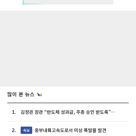
많이 본 뉴스
김정관 장관 “반도체 성과급, 주총 승인 받도록”…상법·자본시장법 개정 시사
1.
중부내륙고속도로서 미상 폭발물 발견
속보
2.