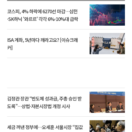
코스피, 4% 하락에 6270선 마감…삼전
·SK하닉 '와르르' 각각 6%·10%대 급락
ISA 계좌, 5년마다 깨라고요? [이슈크래
커]
김정관 장관 “반도체 성과급, 주총 승인 받
도록”…상법·자본시장법 개정 시사
세금 꺼낸 정부에…오세훈 서울시장 “집값