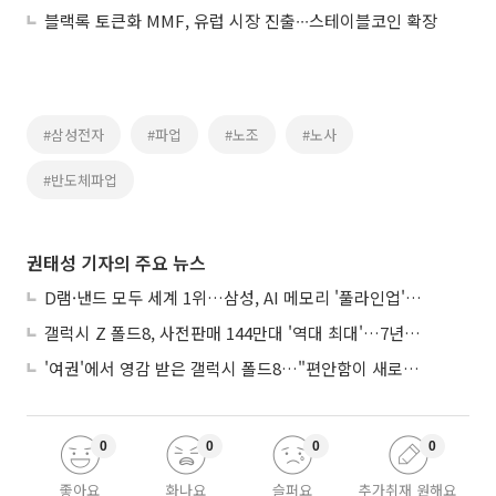
블랙록 토큰화 MMF, 유럽 시장 진출∙∙∙스테이블코인 확장
#삼성전자
#파업
#노조
#노사
#반도체파업
권태성 기자의 주요 뉴스
D램·낸드 모두 세계 1위…삼성, AI 메모리 '풀라인업'으로 승부
갤럭시 Z 폴드8, 사전판매 144만대 '역대 최대'…7년만에 갤노트10 기록 넘어
'여권'에서 영감 받은 갤럭시 폴드8…"편안함이 새로운 디자인 경쟁력"
0
0
0
0
좋아요
화나요
슬퍼요
추가취재 원해요