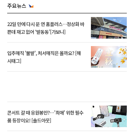
주요뉴스
22일 만에 다시 문 연 홈플러스…정상화 바
쁜데 재고 없어 ‘발동동’[가보니]
입추매직 '불발', 처서매직은 올까요? [해
시태그]
콘서트 갈 때 응원봉만?⋯'최애' 위한 필수
품 등장이오! [솔드아웃]