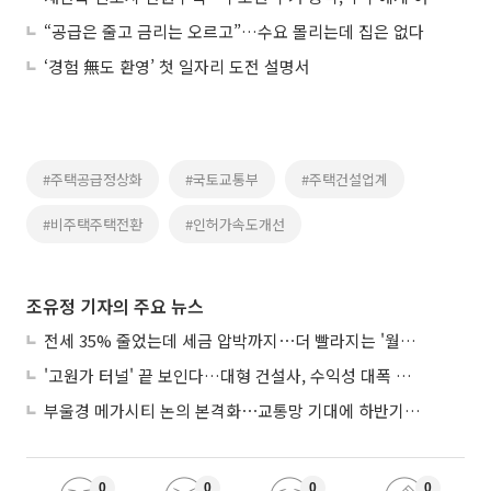
“공급은 줄고 금리는 오르고”…수요 몰리는데 집은 없다
‘경험 無도 환영’ 첫 일자리 도전 설명서
#주택공급정상화
#국토교통부
#주택건설업계
#비주택주택전환
#인허가속도개선
조유정 기자의 주요 뉴스
전세 35% 줄었는데 세금 압박까지⋯더 빨라지는 '월세화'
'고원가 터널' 끝 보인다…대형 건설사, 수익성 대폭 개선
부울경 메가시티 논의 본격화⋯교통망 기대에 하반기 분양시장 '주목'
0
0
0
0