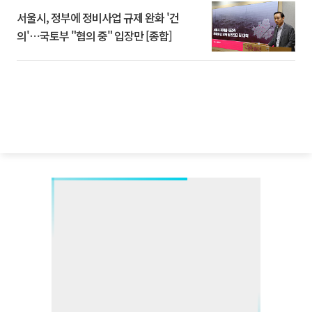
서울시, 정부에 정비사업 규제 완화 '건
의'⋯국토부 "협의 중" 입장만 [종합]