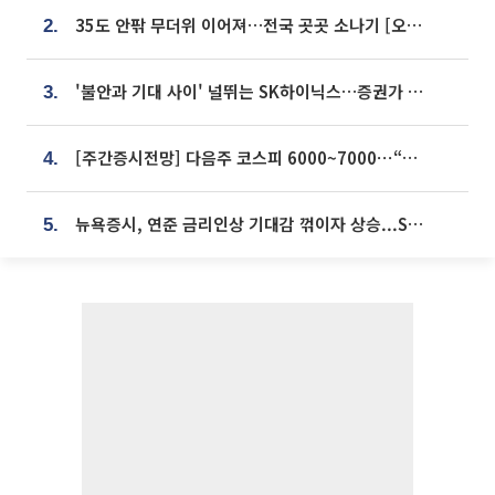
35도 안팎 무더위 이어져…전국 곳곳 소나기 [오늘 날씨]
2.
'불안과 기대 사이' 널뛰는 SK하이닉스…증권가 "HBM4·LTA 기반 펀터멘털 견고"
3.
[주간증시전망] 다음주 코스피 6000~7000⋯“外人 수급은 정책이 변수”
4.
뉴욕증시, 연준 금리인상 기대감 꺾이자 상승...S&P500 사상 최고치 [종합]
5.