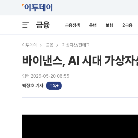
금융
금융정책
은행
보험
2금융
이투데이
금융
가상자산/핀테크
바이낸스, AI 시대 가상
입력 2026-05-20 08:55
박정호 기자
구독