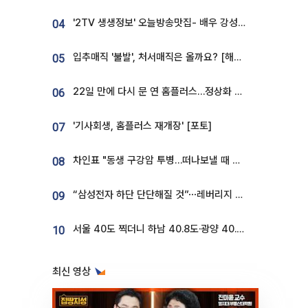
'2TV 생생정보' 오늘방송맛집- 배우 강성진 단골! 쌀국수ㆍ푸팟퐁 커리 맛집 '블○○○'
04
입추매직 '불발', 처서매직은 올까요? [해시태그]
05
22일 만에 다시 문 연 홈플러스…정상화 바쁜데 재고 없어 ‘발동동’[가보니]
06
'기사회생, 홈플러스 재개장' [포토]
07
차인표 "동생 구강암 투병…떠나보낼 때 가장 힘들었다”
08
“삼성전자 하단 단단해질 것”⋯레버리지 규제에 쏠림 완화 [찐코노미]
09
서울 40도 찍더니 하남 40.8도·광양 40.2도…전국 '펄펄'
10
최신 영상