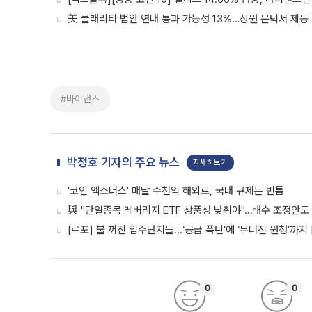
美 클래리티 법안 연내 통과 가능성 13%…상원 문턱서 제동
#바이낸스
박정호 기자의 주요 뉴스
자세히보기
'코인 엑소더스' 매달 수천억 해외로, 국내 규제는 빈틈
與 "단일종목 레버리지 ETF 상품성 낮춰야"…배수 조정안도
[르포] 불 꺼진 입주단지들...‘공급 폭탄’에 ‘무너진 원청’까지
0
0