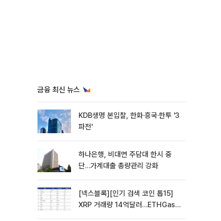
금융 최신 뉴스
KDB생명 본입찰, 한화·흥국·한투 '3
파전'
하나은행, 비대면 주담대 한시 중
단…가계대출 총량관리 강화
[넥스블록][인기 검색 코인 톱15]
XRP 거래량 14억달러…ETHGas
급등·Bless 급락…고변동 알트 부각