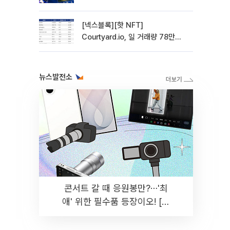
관망 장세 고착
[넥스블록][핫 NFT]
Courtyard.io, 일 거래량 78만
5312달러… 바닥가 0.56달러
뉴스발전소
콘서트 갈 때 응원봉만?⋯'최
애' 위한 필수품 등장이오! [솔
드아웃]