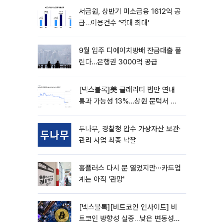
서금원, 상반기 미소금융 1612억 공
급…이용건수 ‘역대 최대’
9월 입주 디에이치방배 잔금대출 풀
린다…은행권 3000억 공급
[넥스블록]美 클래리티 법안 연내
통과 가능성 13%…상원 문턱서 제
동
두나무, 경찰청 압수 가상자산 보관·
관리 사업 최종 낙찰
홈플러스 다시 문 열었지만⋯카드업
계는 아직 '관망'
[넥스블록][비트코인 인사이트] 비
트코인 방향성 실종…낮은 변동성에