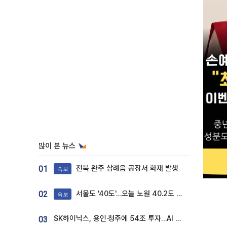
많이 본 뉴스
전북 완주 삼례읍 공장서 화재 발생
01
속보
서울도 '40도'…오늘 노원 40.2도 기록
02
속보
SK하이닉스, 용인·청주에 54조 투자…AI 메모리 생산기지 키운다
03