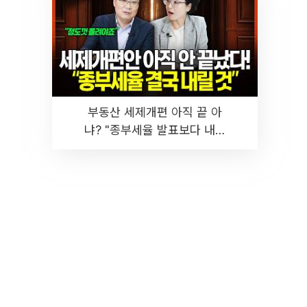
부동산 세제개편 아직 끝 아
냐? "종부세율 발표보다 내릴
것" 장기거주·양도세 전망 I 집
땅지성 I 김인만, 진미윤