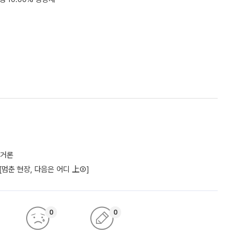
 거론
 [멈춘 현장, 다음은 어디 上③]
0
0