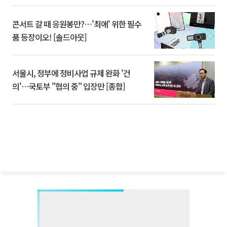
콘서트 갈 때 응원봉만?⋯'최애' 위한 필수
품 등장이오! [솔드아웃]
서울시, 정부에 정비사업 규제 완화 '건
의'⋯국토부 "협의 중" 입장만 [종합]