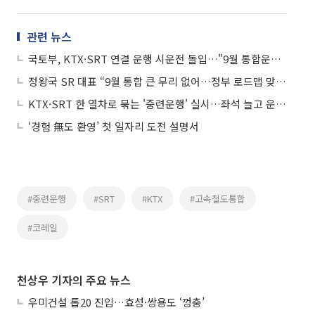
관련 뉴스
국토부, KTX·SRT 연결 운행 시운전 돌입…"9월 통합운행 목표"
정왕국 SR 대표 “9월 통합 큰 무리 없어…정부 로드맵 맞춰 준비”
KTX·SRT 한 열차로 묶는 '중련운행' 실시…좌석 늘고 운임 10% 할인
‘경험 無도 환영’ 첫 일자리 도전 설명서
#중련운행
#SRT
#KTX
#고속철도통합
#코레일
천상우 기자의 주요 뉴스
우미건설 톱20 진입…효성·쌍용도 ‘껑충’