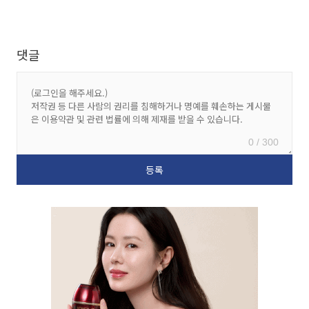
댓글
0 / 300