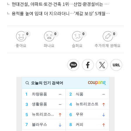
현대건설, 아파트·토건·건축 1위…산업·환경설비는 삼성E&A
용적률 높여 임대 더 지으라더니…‘제값 보상’ 5개월째 국회에 발목
0
0
0
0
좋아요
화나요
슬퍼요
추가취재 원해요