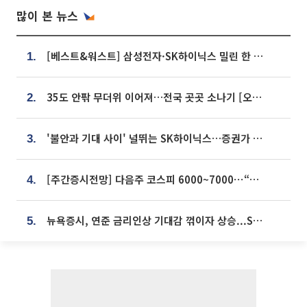
많이 본 뉴스
[베스트&워스트] 삼성전자·SK하이닉스 밀린 한 주…상상인증권은 85% 급등
1.
35도 안팎 무더위 이어져…전국 곳곳 소나기 [오늘 날씨]
2.
'불안과 기대 사이' 널뛰는 SK하이닉스…증권가 "HBM4·LTA 기반 펀터멘털 견고"
3.
[주간증시전망] 다음주 코스피 6000~7000⋯“外人 수급은 정책이 변수”
4.
뉴욕증시, 연준 금리인상 기대감 꺾이자 상승...S&P500 사상 최고치 [종합]
5.