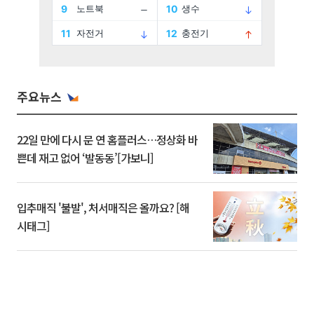
주요뉴스
22일 만에 다시 문 연 홈플러스…정상화 바
쁜데 재고 없어 ‘발동동’[가보니]
입추매직 '불발', 처서매직은 올까요? [해
시태그]