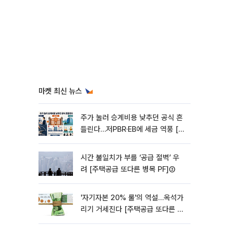
마켓 최신 뉴스
주가 눌러 승계비용 낮추던 공식 흔
들린다…저PBR·EB에 세금 역풍 [기
업승계 대전환]
시간 불일치가 부를 ‘공급 절벽’ 우
려 [주택공급 또다른 병목 PF]③
'자기자본 20% 룰'의 역설…옥석가
리기 거세진다 [주택공급 또다른 병
목 PF] ②