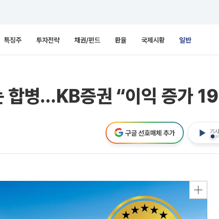
특징주
투자전략
채권/펀드
환율
국제시황
일반
 합병…KB증권 “이익 증가 19
기사
구글 선호매체 추가