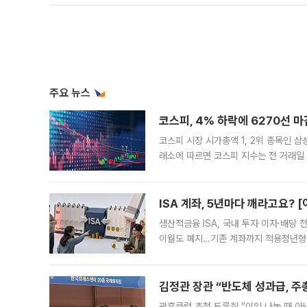
주요 뉴스
코스피, 4% 하락에 6270선 마
코스피 시장 시가총액 1, 2위 종목인 
래소에 따르면 코스피 지수는 전 거래일 대
1.81% 내린 6478.75에 출발한 코
다. 이날 오전
ISA 계좌, 5년마다 깨라고요? 
생산적금융 ISA, 국내 투자 이자·배당
이월도 폐지…기존 계좌까지 적용청년형 
는 5년마다 계좌를 해지하라는 건가요?”
편을
김정관 장관 “반도체 성과급, 
관훈클럽 초청 토론회 “이익 나눌 때 아