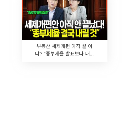
부동산 세제개편 아직 끝 아
냐? "종부세율 발표보다 내릴
것" 장기거주·양도세 전망 I 집
땅지성 I 김인만, 진미윤