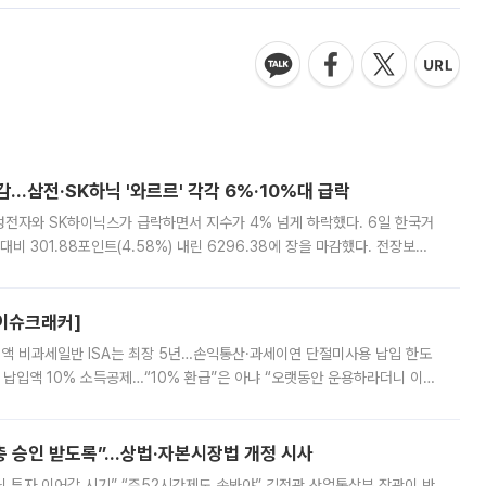
감…삼전·SK하닉 '와르르' 각각 6%·10%대 급락
삼성전자와 SK하이닉스가 급락하면서 지수가 4% 넘게 하락했다. 6일 한국거
비 301.88포인트(4.58%) 내린 6296.38에 장을 마감했다. 전장보다
스피는 장중 한때 6550.94까지 오르기도 했으나 6238.32까지 밀리기도 했
[이슈크래커]
 전액 비과세일반 ISA는 최장 5년…손익통산·과세이연 단절미사용 납입 한도
납입액 10% 소득공제…“10% 환급”은 아냐 “오랫동안 운용하라더니 이제
 ‘만능 절세 통장’으로 불리는 개인종합자산관리계좌(ISA)가 두 갈래로 개
주총 승인 받도록”…상법·자본시장법 개정 시사
닌 투자 이어갈 시기” “주52시간제도 손봐야” 김정관 산업통상부 장관이 반