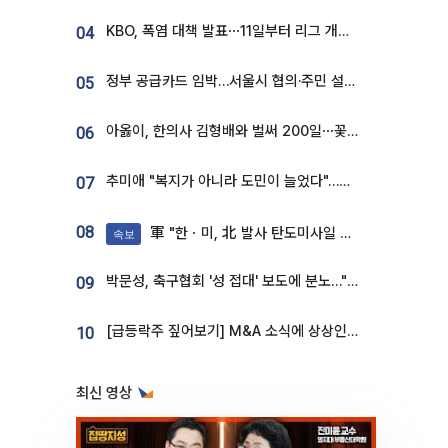
KBO, 폭염 대책 발표⋯11일부터 리그 개시ㆍ경기 오후 7시 시작
04
정부 공급카드 임박…서울시 협의·주민 설득이 성패 가른다 [부동산 해법 전쟁]
05
아옳이, 한의사 김형배와 벌써 200일⋯꽃다발 들고 "프러포즈 아냐"
06
추미애 "복지가 아니라 도민이 늘었다"…재정난 책임론 정면돌파
07
08
軍 "한ㆍ미, 北 발사 탄도미사일 제원 정밀분석 중"
속보
박문성, 축구협회 '성 접대' 보도에 분노…"다 말아먹으려고 작정했나"
09
[급등락주 짚어보기] M&A 소식에 상상인증권ㆍ유니켐 ‘상한가’⋯유증 제동 걸린 SK디앤디↑
10
최신 영상