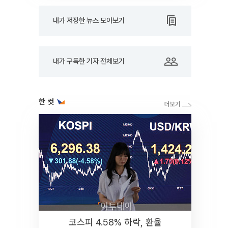
내가 저장한 뉴스 모아보기
내가 구독한 기자 전체보기
한 컷
코스피 4.58% 하락, 환율