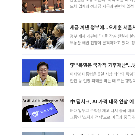
도체 업계의 성과급 지급과 관련해 일정
최근 상법·자본시장법 개정으로 기업 지
세금 꺼낸 정부에…오세훈 서울시장
정부 세제 개편에 “매물 잠김·전월세 불
부동산 해법 전쟁이 본격화하고 있다. 
드를 꺼내자 서울시는 전·월세 부담만 
李 "폭염은 국가적 기후재난"…냉
이재명 대통령은 6일 사상 최악의 폭염
안전 등 인명 피해를 막는 데 모든 행
인프라 확충 계획을 내년도 예산안에 반
中 딥시크, AI 가격 대폭 인상 
IPO 앞두고 수익성 제고 나서 중국 대표
그동안 ‘초저가 전략’으로 미국과 중국
가된다. 블룸버그통신에 따르면 딥시크는