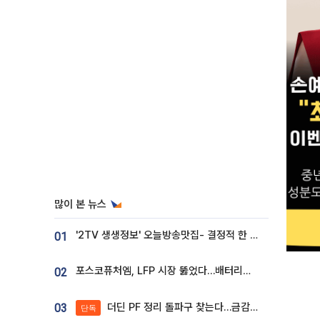
많이 본 뉴스
'2TV 생생정보' 오늘방송맛집- 결정적 한 수, 3종 메밀면! 메밀 소바 맛집 '의○○○○'
01
포스코퓨처엠, LFP 시장 뚫었다…배터리사와 대규모 장기 공급 합의
02
더딘 PF 정리 돌파구 찾는다…금감원, 1년 반 만에 매각설명회 재개
03
단독