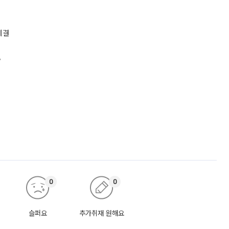
체결
”
0
0
슬퍼요
추가취재 원해요