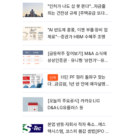
"인허가 나도 삽 못 뜬다"…자금줄
죄는 건전성 규제 [주택공급 또다른
병목 PF]①
"AI 반도체 훈풍, 이젠 부품·장비 업
체로"⋯증권가 HBM 수혜주 조명
[급등락주 짚어보기] M&A 소식에
상상인증권ㆍ유니켐 ‘상한가’⋯유증
제동 걸린 SK디앤디↑
더딘 PF 정리 돌파구 찾는
단독
다…금감원, 1년 반 만에 매각설명회
재개
[오늘의 주요공시] 카카오·LIG
D&A·LG유플러스 등
본업 반등·자회사 적자 축소…에스
텍시스템, 코스피 몸값 셈법[IPO 엑