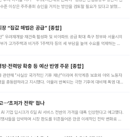
 수준 이상은 주주총회 승인을 거치는 방안을 검토할 필요가 있다고 밝혔다.
배구조와 주주권 강화 논의가 이어지는 가운데, 핵심 연구인력에 대한
 “집값 해법은 공급” [종합]
안” 우려재개발·재건축 활성화 및 비아파트 공급 확대 촉구 정부와 서울시의
정부가 고가주택과 비거주 1주택자 등의 세 부담을 높여 수요를 억제하는 카
키울 것이라며 세금이 아닌 공급이 근본적인 처방이라고 전면 반박했다.
방·전력망 확충 등 예산 반영 주문 [종합]
과 관련해 "사실상 국가적인 기후 재난"이라며 취약계층 보호와 야외 노동자
정력을 총동원하라고 지시했다. 아울러 반복되는 극한 기후에 대비해 폭염 대응
영하는 방안도 검토하라고 주문했다. 이 대통령은 이날 폭염·가뭄 대
예고⋯‘초저가 전략’ 접나
 AI 기업 딥시크가 6일 AI 서비스 전반의 가격을 대폭 인상한다고 예고했다.
 경쟁사들을 압박하며 시장 판도를 뒤흔들어온 만큼 이례적인 전략 변화로 평
 이날 공지를 통해 구체적인 인상 폭은 공개하지 않았지만 상당한 수