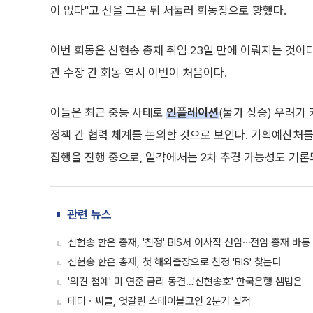
이 없다"고 선을 그은 뒤 서둘러 회동장으로 향했다.
이번 회동은 신현송 총재 취임 23일 만에 이뤄지는 것이다
관 수장 간 회동 역시 이번이 처음이다.
이들은 최근 중동 사태로
인플레이션
(물가 상승) 우려가
정책 간 협력 체계를 논의할 것으로 보인다. 기획예산처를
집행을 진행 중으로, 일각에서는 2차 추경 가능성도 거론
관련 뉴스
신현송 한은 총재, '친정' BIS서 이사직 선임⋯전임 총재 바통
신현송 한은 총재, 첫 해외출장으로 친정 'BIS' 찾는다
'의견 첨예' 미 연준 금리 동결…'신현송호' 한국은행 셈법은
테더ㆍ써클, 엇갈린 스테이블코인 2분기 실적