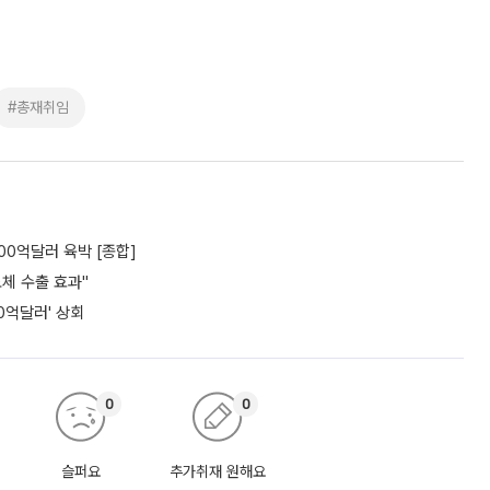
#총재취임
00억달러 육박 [종합]
도체 수출 효과"
0억달러' 상회
0
0
슬퍼요
추가취재 원해요