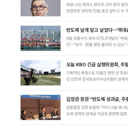
바셈 나임 하마스 정치국 고위 관리 본지
트럼프와 엇박자 10월 총선 앞두고 두 
원회(BOP)와 팔레스타인 무장단체 하마
반도체 날개 달고 날았다⋯'역대급
6월 상품수지 흑자 478.9억달러 '역대
위'⋯"유가ㆍ환율 영향 출국자 수 감소" 
급 수출 호조가 매달 이어지면서 6월 
대 기
오늘 KBO 긴급 실행위원회, 주
기록적인 폭염으로 이틀간 멈춰 선 프로야
단 단장과 한국프로야구선수협회 관계자가
5일 “최근 전국적으로 폭염이 지속되면
KBO리그와
김정관 장관 “반도체 성과급, 
관훈클럽 초청 토론회 “이익 나눌 때 아
도체 업계의 성과급 지급과 관련해 일정
최근 상법·자본시장법 개정으로 기업 지