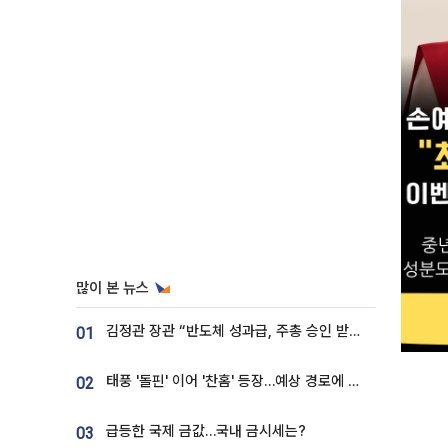
많이 본 뉴스
김정관 장관 “반도체 성과급, 주총 승인 받도록”…상법·자본시장법 개정 시사
01
태풍 '돌핀' 이어 '찬홈' 등장…예상 경로에 한국 '한숨'
02
급등한 국제 금값…국내 금시세는?
03