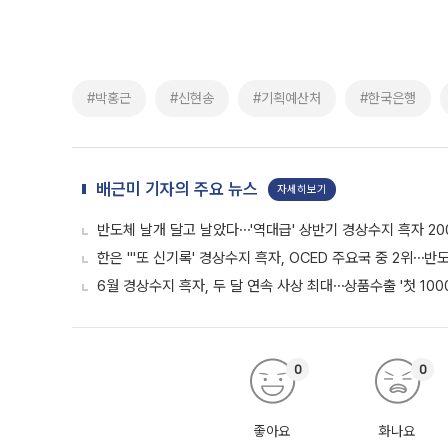
#박홍근
#신현송
#기획예산처
#한국은행
배근미 기자의 주요 뉴스
자세히보기
반도체 날개 달고 날았다⋯'역대급' 상반기 경상수지 흑자 20
한은 "'또 신기록' 경상수지 흑자, OCED 주요국 중 2위⋯반
6월 경상수지 흑자, 두 달 연속 사상 최대⋯상품수출 '첫 100
0
0
좋아요
화나요