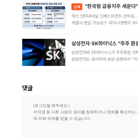
"한국형 금융지주 세운다"
단독
처브 인터내셔널 인베스트먼트 산하로…
계열사 편입 가능성↑ 라이나생명이 최
축에 첫발을 내디뎠다. 이번 최대주주 
효
삼성전자·SK하이닉스 “주주 환원
삼성전자와 SK하이닉스가 주주환원 강화 방안 마련에 나설
삼성전자는 로이터에 보낸 성명에서 “지
댓글