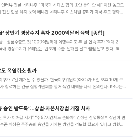
 인터뷰 전날 네타냐후 “미국과 하마스 합의 초안 동의 안 해” 이란 놓고도
개 전선 현상 유지 노력 베냐민 네타냐후 이스라엘 총리가 미국 주도 평화위
스 간 무장해제 합의안을 반대한 지 하루 만에 하마스 정치국 고위 관리
' 상반기 경상수지 흑자 2000억달러 육박 [종합]
급'⋯상품수출도 첫 1000억달러대 여행수지도 두 달 연속 흑자 '역대 2
국내 경상수지가 유례없는 '반도체 수출' 날개를 달고 훨훨 날고 있다. 역대
경상수지 뿐 아니라 상반기 경상수지 흑자도 2000억달러에 근접하며 사상 최
말도 폭염취소 될까
구가 7일 재개될 수 있을까. 한국야구위원회(KBO)가 6일 오후 10개 구
 참석하는 긴급 실행위원회를 열어 폭염 대책을 다시 논의한다. KBO는
서 관람객과 선수단의 안전 위험 상황이 발생했다”며 5∼6일 예정됐던
주총 승인 받도록”…상법·자본시장법 개정 시사
닌 투자 이어갈 시기” “주52시간제도 손봐야” 김정관 산업통상부 장관이 반
 수준 이상은 주주총회 승인을 거치는 방안을 검토할 필요가 있다고 밝혔다.
배구조와 주주권 강화 논의가 이어지는 가운데, 핵심 연구인력에 대한