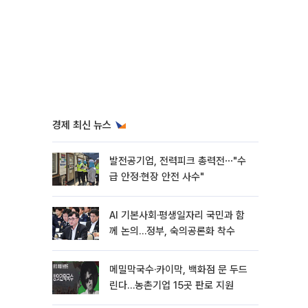
경제 최신 뉴스
발전공기업, 전력피크 총력전⋯"수
급 안정·현장 안전 사수"
AI 기본사회·평생일자리 국민과 함
께 논의…정부, 숙의공론화 착수
메밀막국수·카이막, 백화점 문 두드
린다…농촌기업 15곳 판로 지원