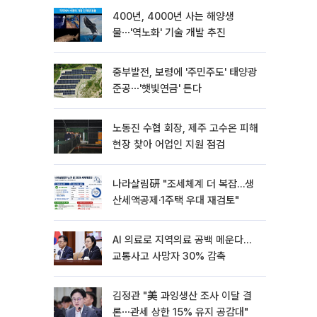
400년, 4000년 사는 해양생
물⋯'역노화' 기술 개발 추진
중부발전, 보령에 '주민주도' 태양광
준공⋯'햇빛연금' 튼다
노동진 수협 회장, 제주 고수온 피해
현장 찾아 어업인 지원 점검
나라살림硏 "조세체계 더 복잡…생
산세액공제·1주택 우대 재검토"
AI 의료로 지역의료 공백 메운다…
교통사고 사망자 30% 감축
김정관 "美 과잉생산 조사 이달 결
론⋯관세 상한 15% 유지 공감대"