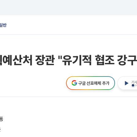
일반
예산처 장관 "유기적 협조 강구
기사
구글 선호매체 추가
동
듯