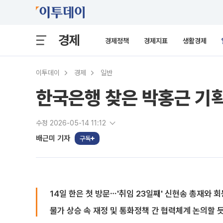
경제
경제정책
경제지표
생활경제
이투데이
경제
일반
한국은행 찾은 박홍근 기획
수정 2026-05-14 11:12
배근미 기자
구독
14일 한은 첫 방문⋯'취임 23일째' 신현송 총재와 회
물가 상승 속 재정 및 통화정책 간 협력체계 논의할 