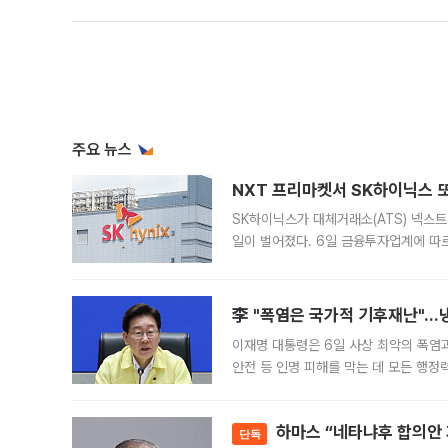
주요 뉴스
NXT 프리마켓서 SK하이닉스 또
SK하이닉스가 대체거래소(ATS) 넥스
일이 벌어졌다. 6일 금융투자업계에 따르
규장 종가보다 29.98% 내린 116만8
규시장과 달
李 "폭염은 국가적 기후재난"…냉
이재명 대통령은 6일 사상 최악의 폭염
안전 등 인명 피해를 막는 데 모든 행
인프라 확충 계획을 내년도 예산안에 반
하마스 “네타냐후 합의안 거
단독