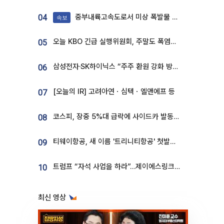
중부내륙고속도로서 미상 폭발물 발견
04
속보
오늘 KBO 긴급 실행위원회, 주말도 폭염취소 될까
05
삼성전자·SK하이닉스 “주주 환원 강화 방안 마련”
06
[오늘의 IR] 고려아연ㆍ심텍ㆍ엘앤에프 등
07
코스피, 장중 5%대 급락에 사이드카 발동…삼성·SK 동반 폭락
08
티웨이항공, 새 이름 '트리니티항공' 첫발…SSC 전략 본격화
09
트럼프 “자석 사업을 하라”…제이에스링크, 비중국 영구자석 공급망 구축 속도
10
최신 영상