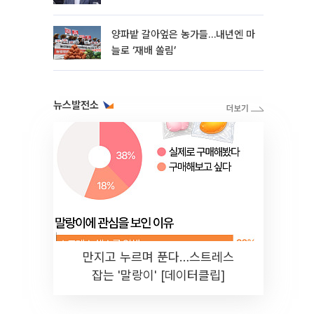
양파밭 갈아엎은 농가들…내년엔 마
늘로 ‘재배 쏠림’
뉴스발전소
만지고 누르며 푼다…스트레스
잡는 '말랑이' [데이터클립]