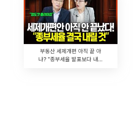
부동산 세제개편 아직 끝 아
냐? "종부세율 발표보다 내릴
것" 장기거주·양도세 전망 I 집
땅지성 I 김인만, 진미윤