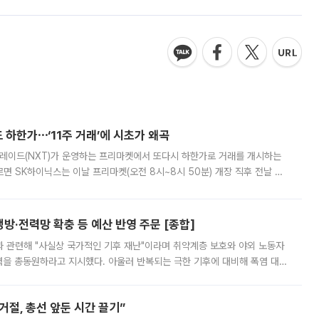
 하한가⋯‘11주 거래’에 시초가 왜곡
트레이드(NXT)가 운영하는 프리마켓에서 또다시 하한가로 거래를 개시하는
면 SK하이닉스는 이날 프리마켓(오전 8시~8시 50분) 개장 직후 전날 정
000원에 거래됐다. 거래량은 11주에 불과했으나, 최초 가격 결정이 기존 정
방·전력망 확충 등 예산 반영 주문 [종합]
과 관련해 "사실상 국가적인 기후 재난"이라며 취약계층 보호와 야외 노동자
정력을 총동원하라고 지시했다. 아울러 반복되는 극한 기후에 대비해 폭염 대응
영하는 방안도 검토하라고 주문했다. 이 대통령은 이날 폭염·가뭄 대
절, 총선 앞둔 시간 끌기”