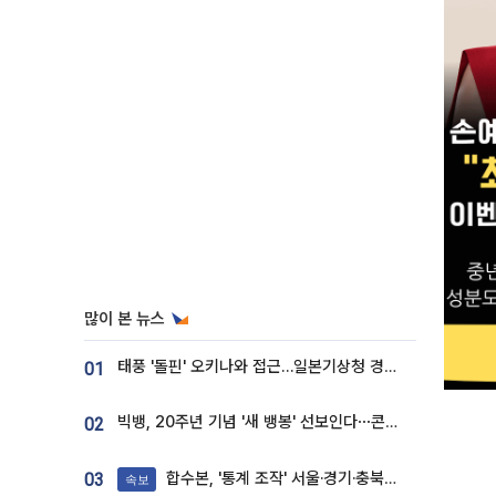
많이 본 뉴스
태풍 '돌핀' 오키나와 접근…일본기상청 경로 업데이트
01
빅뱅, 20주년 기념 '새 뱅봉' 선보인다⋯콘서트 앞두고 팝업 개최
02
합수본, '통계 조작' 서울·경기·충북 선관위 등 추가 압수수색
03
속보