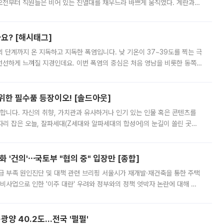
오전부터 직원들은 비어 있는 진열대를 채우느라 바쁘게 움직였다. 계란과
리를 잡기 시작했지만, 매장 곳곳엔 여전히 텅 빈 매대가 먼저 눈에 들어왔
까요? [해시태그]
’의 단계까지 온 지독하고 지독한 폭염입니다. 낮 기온이 37~39도를 찍는 극
 선선하게 느껴질 지경인데요. 이번 폭염의 중심은 처음 영남을 비롯한 동쪽
 북서풍이 산맥을 넘어 영남 쪽으로 내려오면서 뜨겁고 건조해졌는데요.
 위한 필수품 등장이오! [솔드아웃]
합니다. 자신의 취향, 가치관과 유사하거나 인기 있는 인물 혹은 콘텐츠를
'가 자리 잡은 오늘, 잘파세대(Z세대와 알파세대의 합성어)의 눈길이 쏠린 곳은
리는 공연장. 응원봉만큼이나 눈에 띄는 게 있습니다. 공연이 시작되기
 '건의'⋯국토부 "협의 중" 입장만 [종합]
급 부족 원인진단 및 대책 관련 브리핑 서울시가 재개발·재건축을 통한 주택
비사업으로 인한 '이주 대란' 우려와 정부와의 정책 엇박자 논란에 대해 정
실장은 2031년까지 31만 가구 착공 목표에 차질이 없다는 입장이나,
·광양 40.2도…전국 '펄펄'