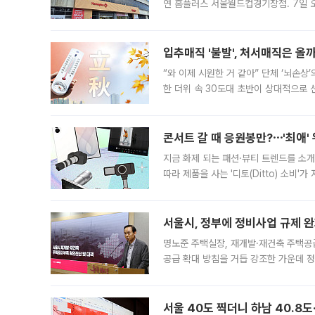
연 홈플러스 서울월드컵경기장점. 7일 
우유, 과일 같은 신선식품이 차근차근 자
입추매직 '불발', 처서매직은 올
“와 이제 시원한 거 같아” 단체 ‘뇌손상
한 더위 속 30도대 초반이 상대적으로
지역에 있었습니다. 7월 말에는 서풍과
콘서트 갈 때 응원봉만?⋯'최애'
지금 화제 되는 패션·뷰티 트렌드를 소개
따라 제품을 사는 '디토(Ditto) 소비
어디일까요? 아이돌 콘서트 시작을 기다
서울시, 정부에 정비사업 규제 완화
명노준 주택실장, 재개발·재건축 주택공
공급 확대 방침을 거듭 강조한 가운데 정
면 반박하고 나섰다. 명노준 서울시 주택
서울 40도 찍더니 하남 40.8도