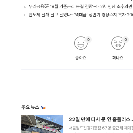
우리금융硏 "8월 기준금리 동결 전망⋯1~2명 인상 소수의견 
반도체 날개 달고 날았다⋯'역대급' 상반기 경상수지 흑자 20
0
0
좋아요
화나요
주요 뉴스
22일 만에 다시 문 연 홈플러스
서울월드컵경기장점 67명 출근해 재개점 