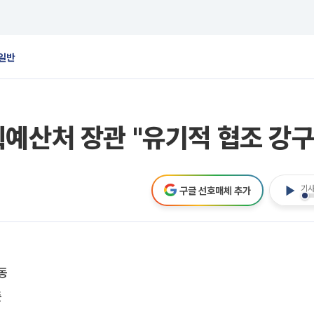
일반
예산처 장관 "유기적 협조 강구
기사
구글 선호매체 추가
동
듯