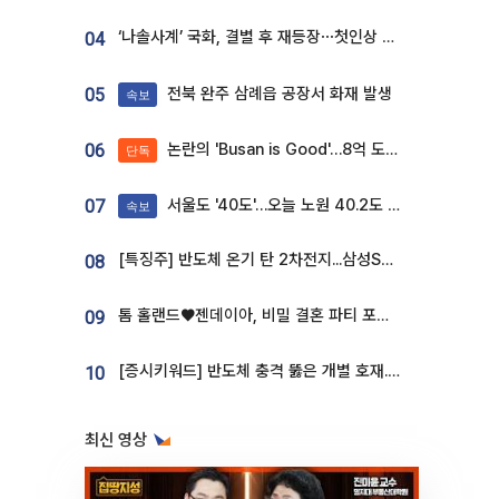
‘나솔사계’ 국화, 결별 후 재등장⋯첫인상 투표 휩쓸고 ‘인기녀’ 등극
04
전북 완주 삼례읍 공장서 화재 발생
05
속보
논란의 'Busan is Good'…8억 도시브랜드, 용산 대통령실 CI 업체가 수행
06
단독
서울도 '40도'…오늘 노원 40.2도 기록
07
속보
[특징주] 반도체 온기 탄 2차전지...삼성SDI, 장 초반 7% 넘게 껑충
08
톰 홀랜드♥젠데이아, 비밀 결혼 파티 포착⋯호텔 대관비만 9억
09
[증시키워드] 반도체 충격 뚫은 개별 호재...포스코퓨처엠·에코프로·한화솔루션 '눈길'
10
최신 영상