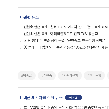
관련 뉴스
신현송 한은 총재, '친정' BIS서 이사직 선임⋯전임 총재 바통
신현송 한은 총재, 첫 해외출장으로 친정 'BIS' 찾는다
'의견 첨예' 미 연준 금리 동결…'신현송호' 한국은행 셈법은
美 클래리티 법안 연내 통과 가능성 13%…상원 문턱서 제동
#박홍근
#신현송
#기획예산처
#한국은행
배근미 기자의 주요 뉴스
자세히보기
호르무즈발 유가 상승에 투심 난조⋯"1420원 중후반 등락" 