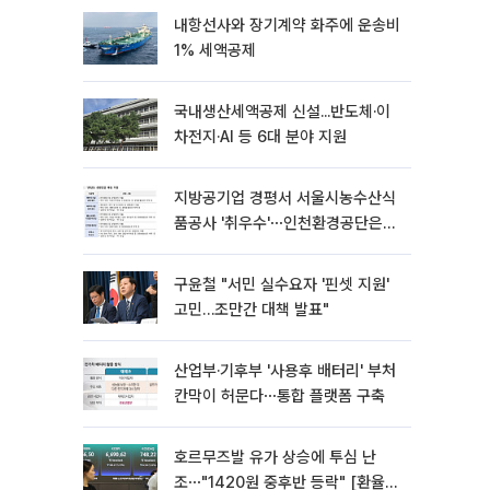
내항선사와 장기계약 화주에 운송비
1% 세액공제
국내생산세액공제 신설...반도체·이
차전지·AI 등 6대 분야 지원
지방공기업 경평서 서울시농수산식
품공사 '취우수'⋯인천환경공단은
'낙제점'
구윤철 "서민 실수요자 '핀셋 지원'
고민…조만간 대책 발표"
산업부·기후부 '사용후 배터리' 부처
칸막이 허문다⋯통합 플랫폼 구축
호르무즈발 유가 상승에 투심 난
조⋯"1420원 중후반 등락" [환율전