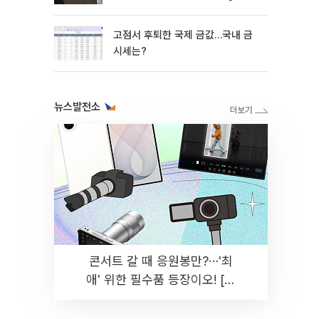
망]
고점서 후퇴한 국제 금값…국내 금
시세는?
뉴스발전소
콘서트 갈 때 응원봉만?⋯'최
애' 위한 필수품 등장이오! [솔
드아웃]