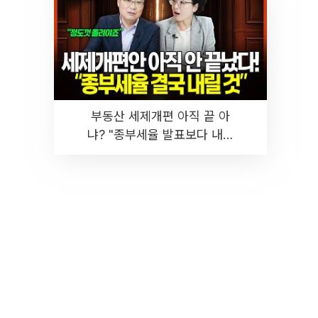
부동산 세제개편 아직 끝 아
냐? "종부세율 발표보다 내릴
것" 장기거주·양도세 전망 I 집
땅지성 I 김인만, 진미윤