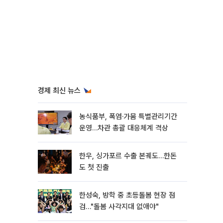
경제 최신 뉴스
농식품부, 폭염·가뭄 특별관리기간
운영…차관 총괄 대응체계 격상
한우, 싱가포르 수출 본궤도…한돈
도 첫 진출
한성숙, 방학 중 초등돌봄 현장 점
검…"돌봄 사각지대 없애야"