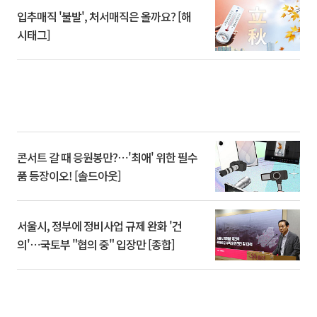
입추매직 '불발', 처서매직은 올까요? [해
시태그]
콘서트 갈 때 응원봉만?⋯'최애' 위한 필수
품 등장이오! [솔드아웃]
서울시, 정부에 정비사업 규제 완화 '건
의'⋯국토부 "협의 중" 입장만 [종합]