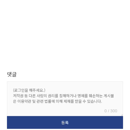
댓글
0 / 300