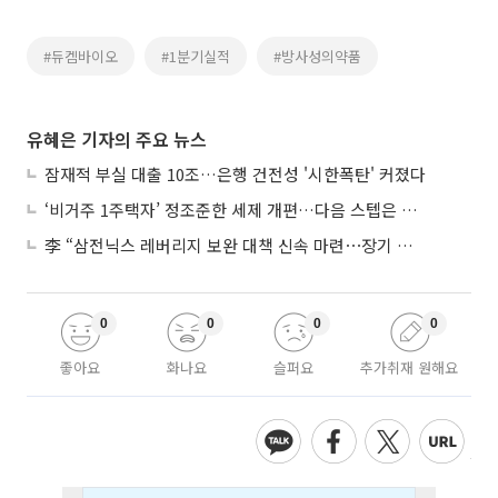
#듀켐바이오
#1분기실적
#방사성의약품
유혜은 기자의 주요 뉴스
잠재적 부실 대출 10조…은행 건전성 '시한폭탄' 커졌다
‘비거주 1주택자’ 정조준한 세제 개편…다음 스텝은 금융 대책
李 “삼전닉스 레버리지 보완 대책 신속 마련⋯장기 채무 과감히 탕감”
0
0
0
0
좋아요
화나요
슬퍼요
추가취재 원해요