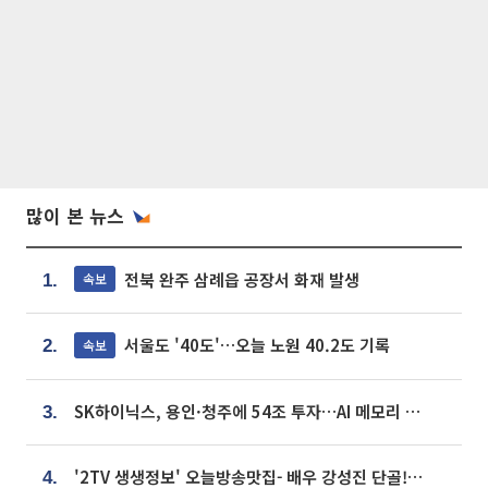
많이 본 뉴스
전북 완주 삼례읍 공장서 화재 발생
속보
1.
서울도 '40도'…오늘 노원 40.2도 기록
속보
2.
SK하이닉스, 용인·청주에 54조 투자…AI 메모리 생산기지 키운다
3.
'2TV 생생정보' 오늘방송맛집- 배우 강성진 단골! 쌀국수ㆍ푸팟퐁 커리 맛집 '블○○○'
4.