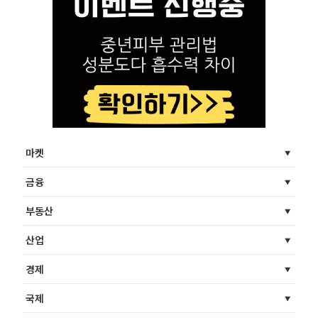
마켓
금융
부동산
산업
경제
국제