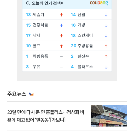
주요뉴스
22일 만에 다시 문 연 홈플러스…정상화 바
쁜데 재고 없어 ‘발동동’[가보니]